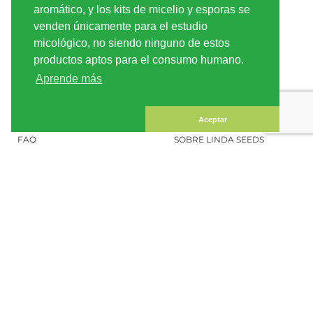
aromático, y los kits de micelio y esporas se
INFORMACIÓN
LINDA-SEEDS
venden únicamente para el estudio
ENVÍO
CONDICIONES DE USO
micológico, no siendo ninguno de estos
productos aptos para el consumo humano.
PAGO
MAPA DEL SITIO
Aprende más
CUENTA CLIENTE
INFORMACIÓN LEGAL
CONFIDENCIALIDAD
CONTÁCTENOS
Aceptar
FAQ
SOBRE LINDA SEEDS
PEDIR SEMILLAS DE
MARIHUANA
SOCIAL MEDIA
LINDA SEEDS
BOLETÍN