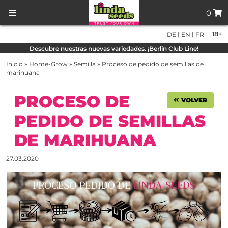
0
|
|
18+
DE
EN
FR
Descubre nuestras nuevas variedades. ¡Berlin Club Line!
Inicio
»
Home-Grow
»
Semilla
»
Proceso de pedido de semillas de
marihuana
PROCESO DE
VOLVER
PEDIDO DE SEMILLAS
DE MARIHUANA
27.03.2020