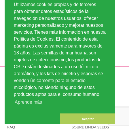
Utilizamos cookies propias y de terceros
para obtener datos estadísticos de la
navegación de nuestros usuarios, ofrecer
marketing personalizado y mejorar nuestros
servicios. Tienes más información en nuestra
Política de Cookies. El contenido de esta
página es exclusivamente para mayores de
18 años. Las semillas de marihuana son
objetos de coleccionismo, los productos de
CBD están destinados a un uso técnico o
aromático, y los kits de micelio y esporas se
INFORMACIÓN
LINDA-SEEDS
venden únicamente para el estudio
ENVÍO
CONDICIONES DE USO
micológico, no siendo ninguno de estos
productos aptos para el consumo humano.
PAGO
MAPA DEL SITIO
Aprende más
CUENTA CLIENTE
INFORMACIÓN LEGAL
CONFIDENCIALIDAD
CONTÁCTENOS
Aceptar
FAQ
SOBRE LINDA SEEDS