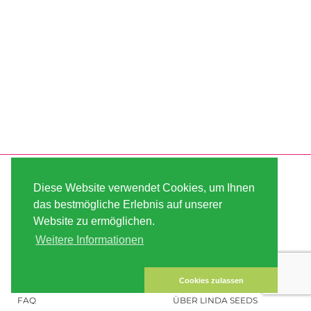
SERVICE
ABOUT US
Diese Website verwendet Cookies, um Ihnen
VERSAND
AGB
das bestmögliche Erlebnis auf unserer
Website zu ermöglichen.
ZAHLUNG
SITE MAP
Weitere Informationen
KUNDEN-KONTO
IMPRESSUM
DATENSICHERHEIT
KONTAKT
Cookies zulassen
FAQ
ÜBER LINDA SEEDS