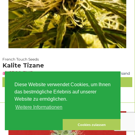
French Touch Seeds
Kalite Tizane
ab 15.90 EUR
inkl. MwSt. zzgl. Versand
IN DEN WARENKORB
Diese Website verwendet Cookies, um Ihnen
das bestmögliche Erlebnis auf unserer
Website zu ermöglichen.
Weitere Informationen
Cookies zulassen