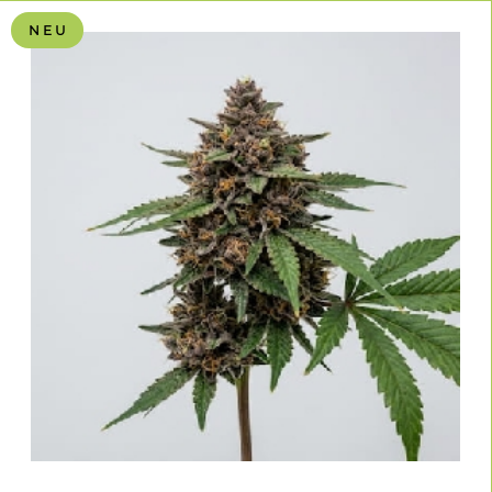
Pflanzen bestäuben sonst die Weibchen, was zur Samenbildung
führt.
N E U
Wie erkenne ich das Geschlecht der Pflanze frühzeitig?
Etwa ab der dritten Wachstumswoche oder spätestens in der
Vorblütephase zeigen sich Vorblüten: Weibliche Pflanzen haben
weiße Härchen (Stigmen), männliche entwickeln Pollensäcke.
Warum gelten reguläre Samen als stabiler gegen Zwitterbildung?
Da reguläre Samen natürlich entstehen und nicht durch chemische
Umkehrung des Geschlechts (mittels Silberthiosulfat) gewonnen
werden, bleibt die genetische Stabilität oft reiner. Das Risiko für
Hermaphroditismus (Zwitterbildung) ist bei sauber selektierten
regulären Linien daher oft geringer als bei feminisierten Varianten.
Kann ich von regulären Pflanzen bessere Mutterpflanzen ziehen?
Ja, viele erfahrene Grower berichten von einer höheren Vitalität bei
regulären Mutterpflanzen. Vor allem wenn eine Mutterpflanze über
mehrere Jahre gehalten und unzählige Male geklont werden soll,
bietet die reguläre Genetik meist eine stabilere Basis für dauerhaft
kräftige Stecklinge.