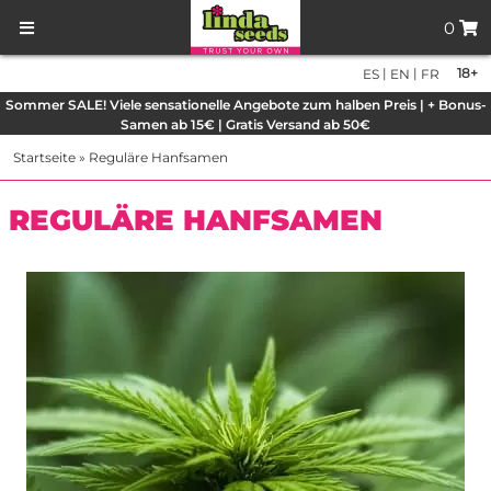
0
|
|
18+
ES
EN
FR
Sommer SALE! Viele sensationelle Angebote zum halben Preis | + Bonus-
Samen ab 15€ | Gratis Versand ab 50€
Startseite
»
Reguläre Hanfsamen
REGULÄRE HANFSAMEN