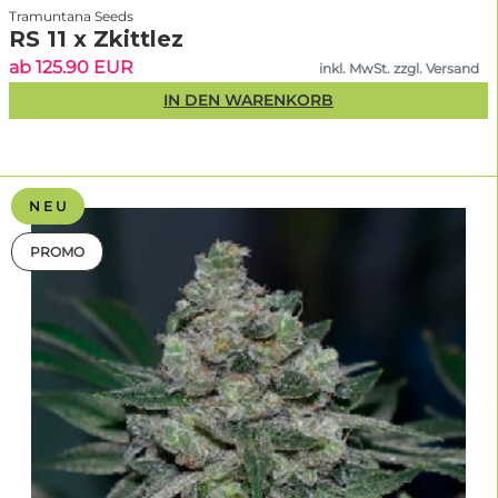
Tramuntana Seeds
RS 11 x Zkittlez
ab 125.90 EUR
inkl. MwSt. zzgl. Versand
IN DEN WARENKORB
N E U
PROMO