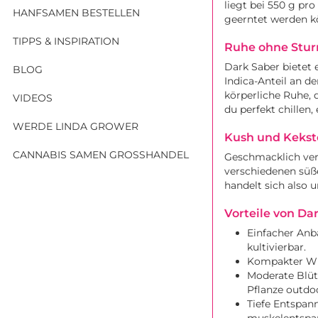
liegt bei 550 g pr
HANFSAMEN BESTELLEN
geerntet werden k
TIPPS & INSPIRATION
Ruhe ohne Stu
Dark Saber bietet
BLOG
Indica-Anteil an d
körperliche Ruhe, 
VIDEOS
du perfekt chille
WERDE LINDA GROWER
Kush und Kekste
CANNABIS SAMEN GROSSHANDEL
Geschmacklich ver
verschiedenen süß
handelt sich also u
Vorteile von Da
Einfacher Anb
kultivierbar.
Kompakter Wuc
Moderate Blüt
Pflanze outdo
Tiefe Entspan