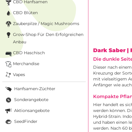
CBD Hanfsamen
CBD Blüten
Zauberpilze / Magic Mushrooms
Grow-Shop Für Den Erfolgreichen
Anbau
Dark Saber
|
CBD Haschisch
Die dunkle Seit
Merchandise
Dieser nach einem 
Kreuzung der Sorte
Vapes
mit vielseitigem A
Anfänger wie auch 
Hanfsamen-Züchter
Kompakte Pflan
Sonderangebote
Hier handelt es si
Aktionsangebote
werden können. Di
Hybrid-Strain. Ind
SeedFinder
und haben einen le
werden. Nach 60 bi