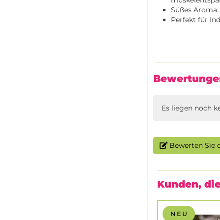
muskelentspa
Süßes Aroma: 
Perfekt für I
Bewertunge
Es liegen noch k
Bewerten Sie d
Kunden, die
N E U