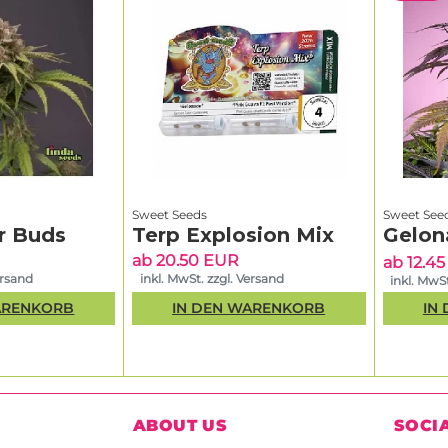
Sweet Seeds
Sweet See
r Buds
Terp Explosion Mix
Gelon
ab 20.50 EUR
ab 12.4
ersand
inkl. MwSt. zzgl. Versand
inkl. MwSt
ARENKORB
IN DEN WARENKORB
IN
ABOUT US
SOCI