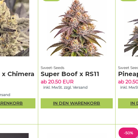
Sweet-Seeds
Sweet See
g x Chimera
Super Boof x RS11
Pinea
ab 20.50 EUR
ab 20.5
inkl. MwSt. zzgl. Versand
inkl. MwSt
ersand
ARENKORB
IN DEN WARENKORB
IN
-50%