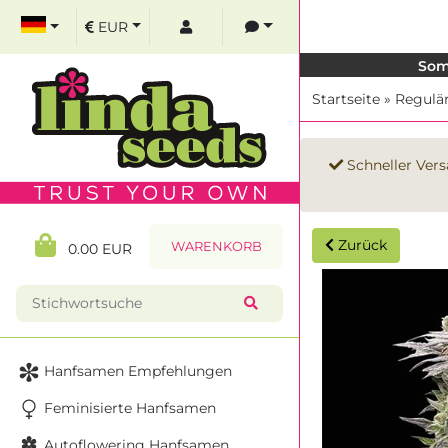
EUR
Som
Startseite
»
Regulä
Schneller Vers
Zurück
WARENKORB
0.00 EUR
Hanfsamen Empfehlungen
Feminisierte Hanfsamen
Autoflowering Hanfsamen