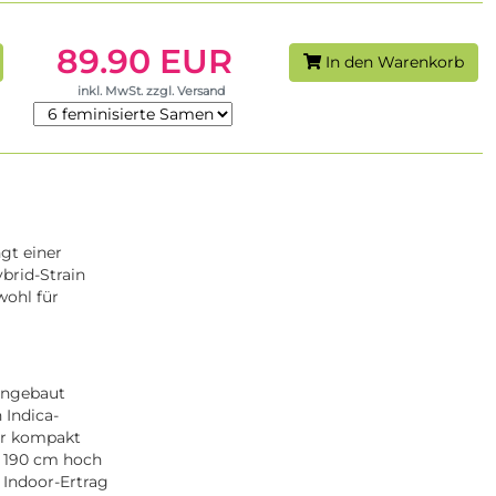
89.90 EUR
In den Warenkorb
inkl. MwSt. zzgl. Versand
gt einer
brid-Strain
wohl für
 angebaut
 Indica-
her kompakt
u 190 cm hoch
 Indoor-Ertrag