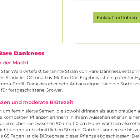
Einkauf fortführen
 Rare Dankness
e der Macht
Star Wars-Artefakt benannte Strain von Rare Dankness entsprin
n Starkiller OG und Luv Muffin. Das Ergebnis ist ein potenter Hy
roma-Profil. Dank des eher sehr Anbaus eignet sich die Sorte so
für fortgeschrittene Grower.
zen und moderate Blütezeit
ch um feminisierte Samen, die sowohl drinnen als auch draußen
e kompakten Pflanzen erinnern in ihrem Aussehen eher an einen
oor erreichen sie zwischen 90 und 110 cm Höhe, wachsen also e
icht unterdurchschnittlichen Stretch. Outdoor können sie bis z
s 65 Tagen ist die Blütephase dieser Pflanze abgeschlossen. Der