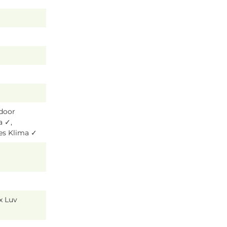
tdoor
a ✓,
es Klima ✓
x Luv