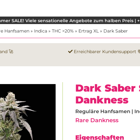
mer SALE! Viele sensationelle Angebote zum halben Preis | +
re Hanfsamen
»
Indica
»
THC >20%
»
Ertrag XL
»
Dark Saber
and 🚀
Erreichbarer Kundensupport 
Dark Saber
Dankness
Reguläre Hanfsamen | Ind
Rare Dankness
Eigenschaften