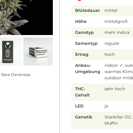
Blütedauer
mittel
Höhe
mittelgroß
Genotyp
mehr indica
Samentyp
regulär
Ertrag
hoch
Anbau-
indoor ✓, ou
Umgebung
warmes Klim
 Rare Dankness
outdoor mild
THC-
sehr hoch
Gehalt
LED
ja
Genetik
Starkiller OG 
Muffin