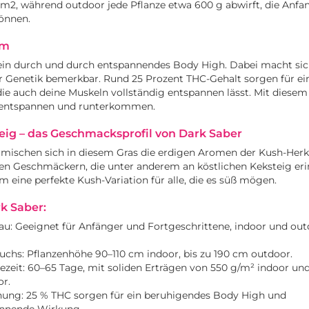
o m2, während outdoor jede Pflanze etwa 600 g abwirft, die Anf
önnen.
rm
 ein durch und durch entspannendes Body High. Dabei macht sic
er Genetik bemerkbar. Rund 25 Prozent THC-Gehalt sorgen für ein
die auch deine Muskeln vollständig entspannen lässt. Mit diese
n, entspannen und runterkommen.
ig – das Geschmacksprofil von Dark Saber
mischen sich in diesem Gras die erdigen Aromen der Kush-Herk
en Geschmäckern, die unter anderem an köstlichen Keksteig eri
m eine perfekte Kush-Variation für alle, die es süß mögen.
rk Saber:
au: Geeignet für Anfänger und Fortgeschrittene, indoor und ou
hs: Pflanzenhöhe 90–110 cm indoor, bis zu 190 cm outdoor.
ezeit: 60–65 Tage, mit soliden Erträgen von 550 g/m² indoor un
or.
nung: 25 % THC sorgen für ein beruhigendes Body High und