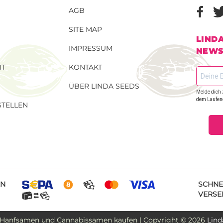
AGB
SITE MAP
LIND
IMPRESSUM
NEWS
IT
KONTAKT
ÜBER LINDA SEEDS
Melde dich 
dem Laufen
TELLEN
EN
SCHNE
VERSE
 Hanfsamen und Cannabissamen kaufen | Copyright © 2026
Lind