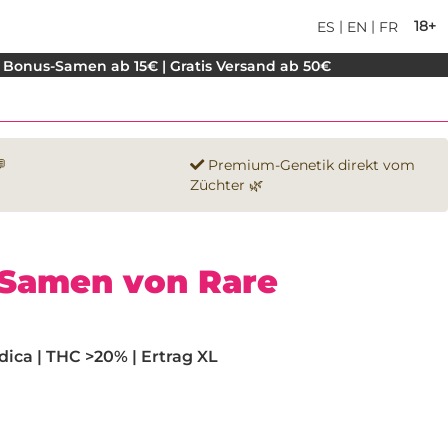
|
|
18+
ES
EN
FR
 Bonus-Samen ab 15€ | Gratis Versand ab 50€

Premium-Genetik direkt vom
Züchter 🌿
 Samen von Rare
ica | THC >20% | Ertrag XL