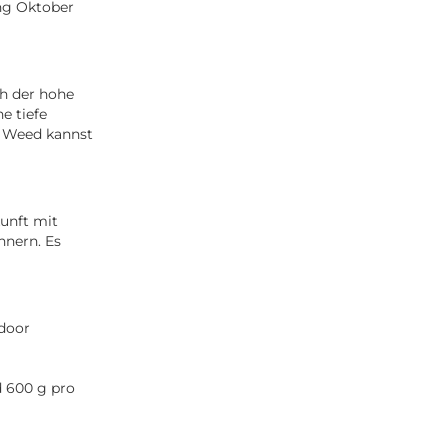
ang Oktober
h der hohe
e tiefe
m Weed kannst
unft mit
nnern. Es
tdoor
d 600 g pro