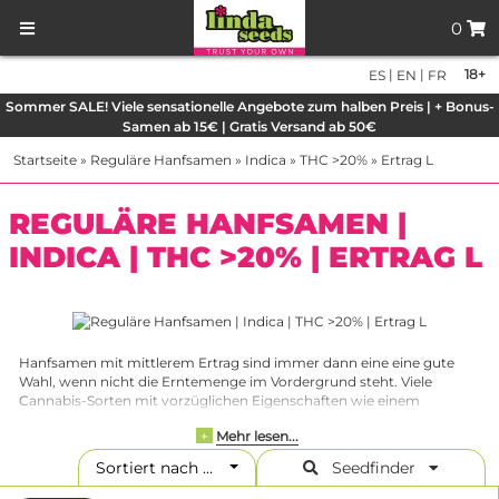
0
|
|
18+
ES
EN
FR
Sommer SALE! Viele sensationelle Angebote zum halben Preis | + Bonus-
Samen ab 15€ | Gratis Versand ab 50€
Startseite
»
Reguläre Hanfsamen
»
Indica
»
THC >20%
»
Ertrag L
REGULÄRE HANFSAMEN |
INDICA | THC >20% | ERTRAG L
Hanfsamen mit mittlerem Ertrag sind immer dann eine eine gute
Wahl, wenn nicht die Erntemenge im Vordergrund steht. Viele
Cannabis-Sorten mit vorzüglichen Eigenschaften wie einem
ausgefallenen Aroma, einer spezieller Wirkung oder einem
Mehr lesen...
+
besonderen Geschmack bringen manchmal nicht übermäßig viel
Gewicht auf die Waage. Das ist allerdigns kein Grund zur Sorge.
Sortiert nach ...
Seedfinder
Normalerweise bleibt auch bei diesen Marihuana-Sorten nach der
Ernte noch mehr als genug übrig, um eine lange Zeit mit dem