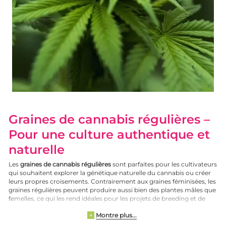
Graines de cannabis régulières –
Pour une culture authentique et
naturelle
Les
graines de cannabis régulières
sont parfaites pour les cultivateurs
qui souhaitent explorer la génétique naturelle du cannabis ou créer
leurs propres croisements. Contrairement aux graines féminisées, les
graines régulières peuvent produire aussi bien des plantes mâles que
femelles, ce qui les rend idéales pour les projets de breeding et de
sélection.
Montre plus...
+
Sur
Linda Seeds
, tu trouveras une sélection rigoureuse de
graines