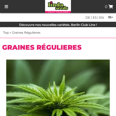
0
|
|
18+
DE
ES
EN
Découvre nos nouvelles variétés. Berlin Club Line !
Top
»
Graines Régulieres
GRAINES RÉGULIERES