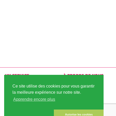
UN SERVICE
À PROPOS DE NOUS
LIVRAISON
CONDITIONS
Ce site utilise des cookies pour vous garantir
D'UTILISATION
la meilleure expérience sur notre site.
PAIEMENT
Apprendre encore plus
PLAN DU SITE
COMPTE CLIENT
MENTIONS LÉGALES
LA SÉCURITÉ DES
Autorise les cookies