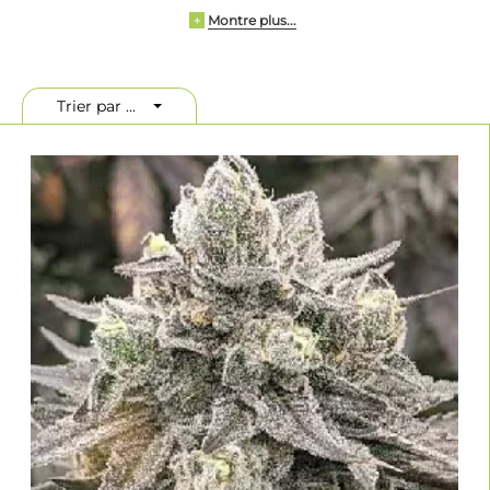
Grâce à son réseau mondial d'amis, le cultivateur a eu l'opportunité
Montre plus...
de collaborer avec certaines des génétiques les plus prisées et
+
recherchées.
La collection de génétiques s'étend maintenant sur les trois dernières
décennies et englobe les spécimens les plus fins de graines de
Trier par ...
cannabis au monde. Le cœur de son travail réside non pas dans la
duplication des "mères", mais dans l'enrichissement de la génétique
en la croisant avec des mâles de qualité supérieure.
L'objectif de la banque de semences est de proposer à la
communauté de la marijuana médicale des génétiques d'excellence.