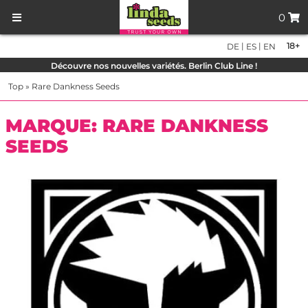
0
|
|
18+
DE
ES
EN
Découvre nos nouvelles variétés. Berlin Club Line !
Top
»
Rare Dankness Seeds
MARQUE: RARE DANKNESS
SEEDS