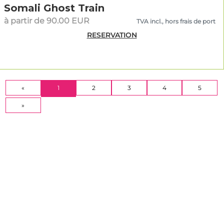
Somali Ghost Train
à partir de 90.00 EUR
TVA incl., hors frais de port
RESERVATION
(CURRENT)
«
1
2
3
4
5
»