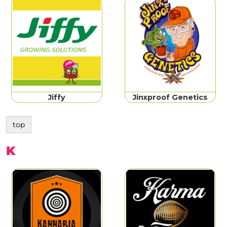
Jiffy
Jinxproof Genetics
top
K