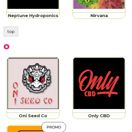
Neptune Hydroponics
Nirvana
top
O
Oni Seed Co
Only CBD
PROMO