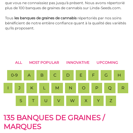
que vous ne connaissiez pas jusqu'à présent. Nous avons répertorié
plus de 100 banques de graines de cannabis sur Linda-Seeds.com.
Tous
les banques de graines de cannabis
répertoriés par nos soins
bénéficient de notre entière confiance quant à la qualité des variétés
qu'ils proposent.
ALL
MOST POPULAR
INNOVATIVE
UPCOMING
0-9
A
B
C
D
E
F
G
H
I
J
K
L
M
N
O
P
Q
R
S
T
U
V
W
X
Y
Z
135 BANQUES DE GRAINES /
MARQUES