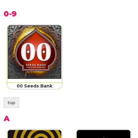
0-9
00 Seeds Bank
top
A