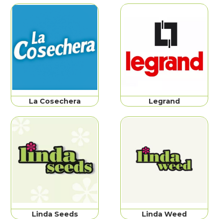
La Cosechera
Legrand
Linda Seeds
Linda Weed