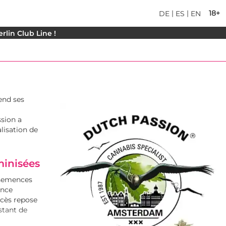
|
|
18+
DE
ES
EN
rlin Club Line !
end ses
ssion a
lisation de
minisées
 semences
ance
ccès repose
nstant de