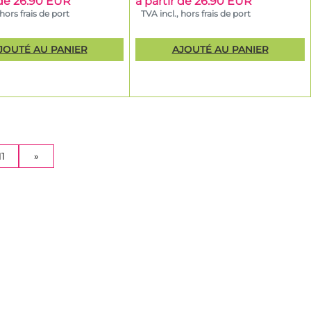
 de 26.90 EUR
à partir de 26.90 EUR
 hors frais de port
TVA incl., hors frais de port
JOUTÉ AU PANIER
AJOUTÉ AU PANIER
11
»