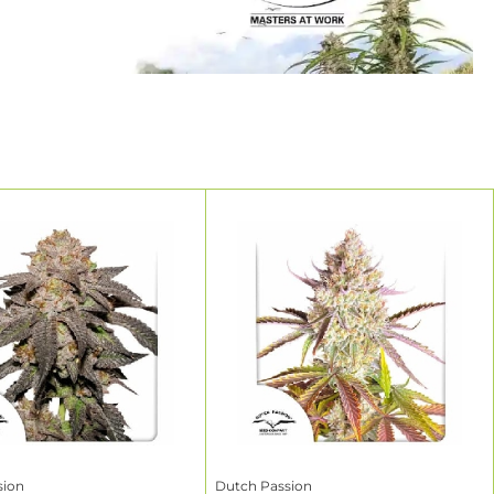
lle et de
a meilleure
éminisées.
sion
Dutch Passion