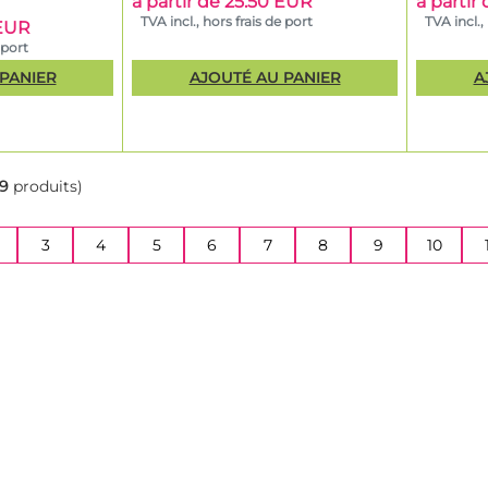
à partir de 25.50 EUR
à partir
TVA incl., hors frais de port
TVA incl.,
 EUR
 port
PANIER
AJOUTÉ AU PANIER
A
29
produits)
NT)
3
4
5
6
7
8
9
10