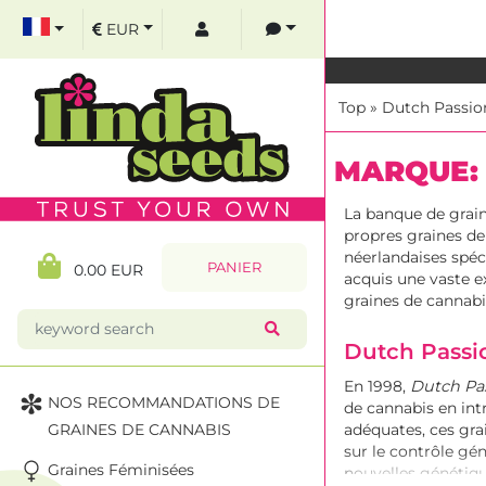
EUR
Top
»
Dutch Passio
MARQUE:
La banque de grai
propres graines de 
néerlandaises spéc
PANIER
0.00 EUR
acquis une vaste e
graines de cannabi
Dutch Passio
En 1998,
Dutch Pa
NOS RECOMMANDATIONS DE
de cannabis en int
GRAINES DE CANNABIS
adéquates, ces gra
sur le contrôle gén
Graines Féminisées
nouvelles génétiq