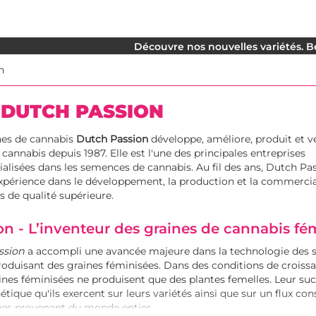
Découvre nos nouvelles variétés. Be
n
 DUTCH PASSION
nes de cannabis
Dutch Passion
développe, améliore, produit et v
cannabis depuis 1987. Elle est l'une des principales entreprises
ialisées dans les semences de cannabis. Au fil des ans, Dutch Pa
xpérience dans le développement, la production et la commercia
s de qualité supérieure.
n - L’inventeur des graines de cannabis fé
ssion
a accompli une avancée majeure dans la technologie des
roduisant des graines féminisées. Dans des conditions de croiss
ines féminisées ne produisent que des plantes femelles. Leur su
étique qu'ils exercent sur leurs variétés ainsi que sur un flux co
ues provenant du monde entier.