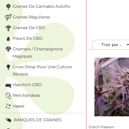
Graines De Cannabis Autoflo
Leur priorité est l
sélectionnent leurs
Graines Régulieres
leur taux de germi
génétique, autant a
Graines De CBD
Découvre notre col
Fleurs De CBD
Trier par ...
Champis / Champignons
Magiques
Grow-Shop Pour Une Culture
Réussie
Haschich CBD
Merchandises
Vapes
BANQUES DE GRAINES
Dutch Passion