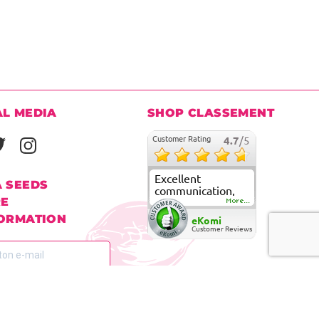
AL MEDIA
SHOP CLASSEMENT
Customer Rating
4.7
/5
Excellent
A SEEDS
communication,
RE
fast delivery and
More...
super good
FORMATION
eKomi
customer care
Customer Reviews
à notre lettre d'information pour
mé.