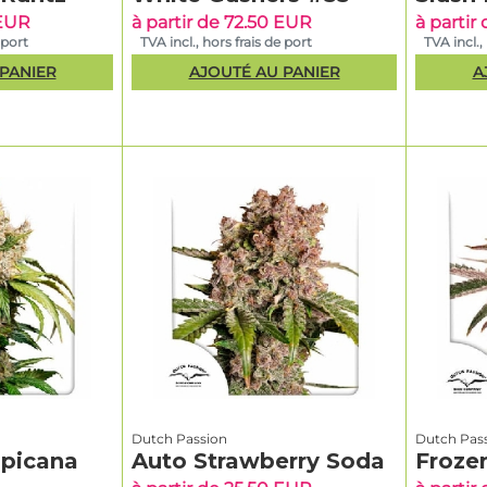
 EUR
à partir de 72.50 EUR
à partir
 port
TVA incl., hors frais de port
TVA incl.,
PANIER
AJOUTÉ AU PANIER
A
Dutch Passion
Dutch Pas
opicana
Auto Strawberry Soda
Frozen