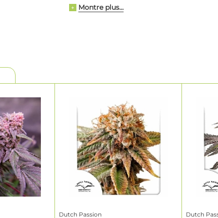
Montre plus...
+
'amélioration de leur stock de graines. En plus de la génétique, ils
 graines spécifiquement en fonction de leur maturité, de leur tai
nation (95%). Dutch Passion met tout en œuvre pour te fournir l
ctuelle que future, que ce soit pour des variétés régulières ou f
lection et achète des graines de cannabis dès maintenant.
Dutch Passion
Dutch Pas