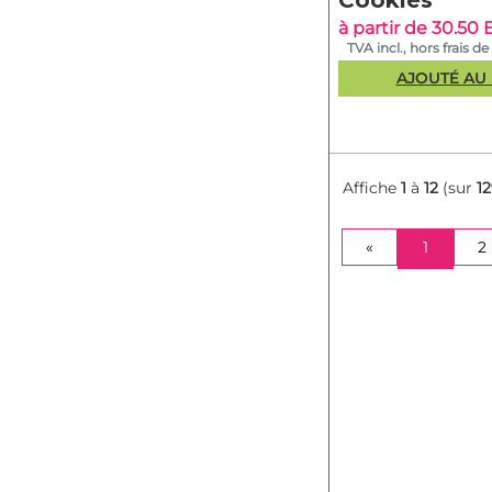
Cookies
à partir de 30.50
TVA incl., hors frais de
AJOUTÉ AU 
Affiche
1
à
12
(sur
1
(CURRE
«
1
2