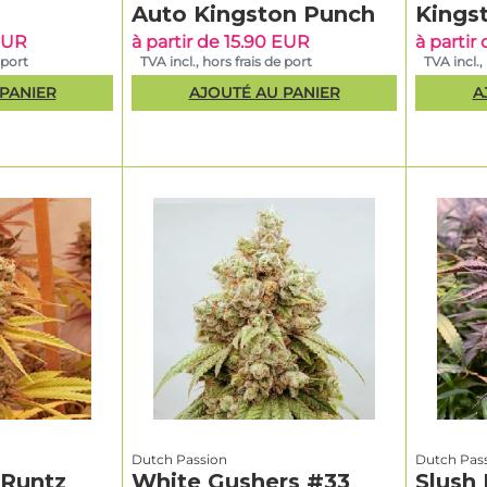
Auto Kingston Punch
Kings
 EUR
à partir de 15.90 EUR
à partir
 port
TVA incl., hors frais de port
TVA incl.,
PANIER
AJOUTÉ AU PANIER
A
Dutch Passion
Dutch Pas
 Runtz
White Gushers #33
Slush