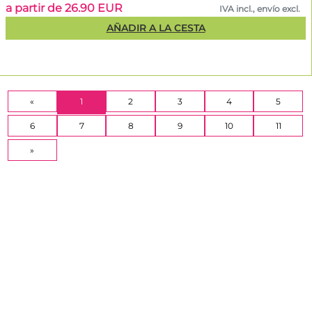
a partir de 26.90 EUR
IVA incl., envío excl.
AÑADIR A LA CESTA
(CURRENT)
«
1
2
3
4
5
6
7
8
9
10
11
»