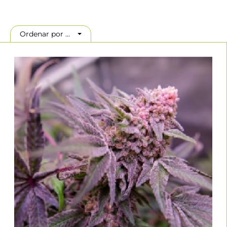
En 1998, Dutch Passion hizo un gran avance en la tecnología de las
semillas de marihuana al desarrollar semillas feminizadas. En las
condiciones de cultivo adecuadas, estas "Semillas Feminizadas" sólo
Ordenar por ...
producen plantas femeninas. La fórmula de su éxito es el control
genético que tienen sobre sus cepas y el flujo constante de nuevas
genéticas que reciben en todo el mundo.
Su principal preocupación es mejorar su stock de semillas. Además
de la genética de sus semillas de marihuana, las seleccionan
específicamente por su madurez, tamaño y tasa de germinación
(95%). Este productor hace todo lo posible para proporcionarle la
genética óptima ahora y en el futuro, ya sea regular o feminizada.