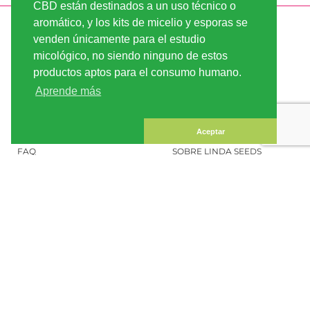
CBD están destinados a un uso técnico o
aromático, y los kits de micelio y esporas se
INFORMACIÓN
LINDA-SEEDS
venden únicamente para el estudio
ENVÍO
CONDICIONES DE USO
micológico, no siendo ninguno de estos
productos aptos para el consumo humano.
PAGO
MAPA DEL SITIO
Aprende más
CUENTA CLIENTE
INFORMACIÓN LEGAL
CONFIDENCIALIDAD
CONTÁCTENOS
Aceptar
FAQ
SOBRE LINDA SEEDS
PEDIR SEMILLAS DE
MARIHUANA
SOCIAL MEDIA
LINDA SEEDS
BOLETÍN