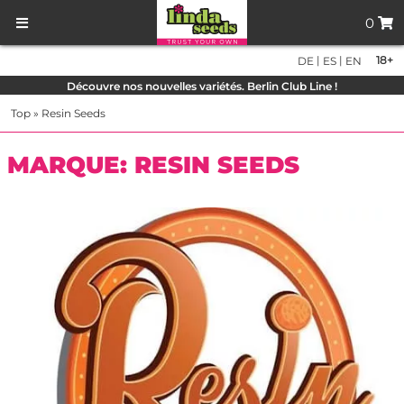
0
|
|
18+
DE
ES
EN
Découvre nos nouvelles variétés. Berlin Club Line !
Top
»
Resin Seeds
MARQUE: RESIN SEEDS