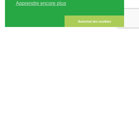
Apprendre encore plus
PLAN DU SITE
COMPTE CLIENT
MENTIONS LÉGALES
LA SÉCURITÉ DES
Autorise les cookies
DONNÉES
CONTACTEZ NOUS
FAQ
À PROPOS DE LINDA SEEDS
COMMANDER GRAINES DE
CANNABIS
SOCIAL MEDIA
LINDA SEEDS
LETTRE
D'INFORMATION
Inscris-toi à notre lettre d'information