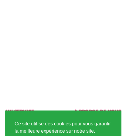
UN SERVICE
À PROPOS DE NOUS
LIVRAISON
CONDITIONS
Ce site utilise des cookies pour vous garantir
D'UTILISATION
la meilleure expérience sur notre site.
PAIEMENT