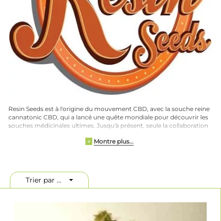
Resin Seeds est à l'origine du mouvement CBD, avec la souche reine
cannatonic CBD, qui a lancé une quête mondiale pour découvrir les
souches médicinales ultimes. Jusqu'à présent, seule la collaboration
avec CBD Crew a permis de créer des plantes de cannabis ayant une
Montre plus...
+
valeur pharmacologique équivalente. Notre équipe est fière de
constater que des milliers de personnes à travers le monde ont
largement bénéficié des capacités uniques de guérison offertes par
nos variétés spécialement sélectionnées.
Trier par ...