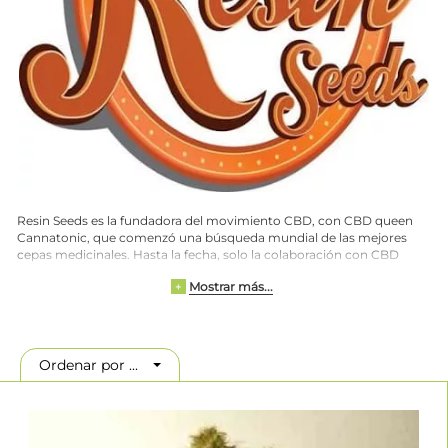
Resin Seeds es la fundadora del movimiento CBD, con CBD queen
Cannatonic, que comenzó una búsqueda mundial de las mejores
cepas medicinales. Hasta la fecha, solo la colaboración con CBD
Crew ha producido plantas de marihuana de igual valor
Mostrar más...
+
farmacológico. El equipo se enorgullece de saber que miles de
personas en todo el mundo se han beneficiado enormemente de las
habilidades únicas de curación que ofrecen las variedades de Resin
Seeds.
Ordenar por ...