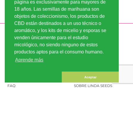
página es exclusivamente para mayores de
18 años. Las semillas de marihuana son
objetos de coleccionismo, los productos de
CBD están destinados a un uso técnico o
aromático, y los kits de micelio y esporas se
INFORMACIÓN
LINDA-SEEDS
venden únicamente para el estudio
ENVÍO
CONDICIONES DE USO
micológico, no siendo ninguno de estos
productos aptos para el consumo humano.
PAGO
MAPA DEL SITIO
Aprende más
CUENTA CLIENTE
INFORMACIÓN LEGAL
CONFIDENCIALIDAD
CONTÁCTENOS
Aceptar
FAQ
SOBRE LINDA SEEDS
PEDIR SEMILLAS DE
MARIHUANA
SOCIAL MEDIA