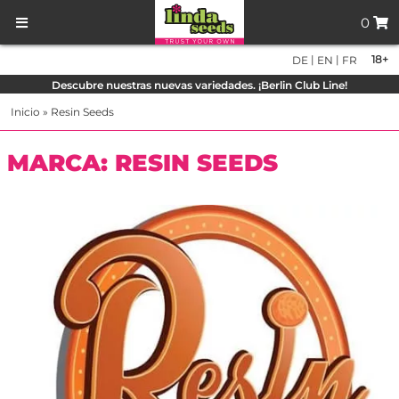
0
|
|
18+
DE
EN
FR
Descubre nuestras nuevas variedades. ¡Berlin Club Line!
Inicio
»
Resin Seeds
MARCA: RESIN SEEDS