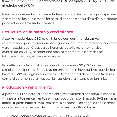
floración rápida, con un
contenido de CBD de aprox. 8–10 %
y un
THC de
alrededor del 8–10 %
.
Ideal para quienes buscan variedades menos potentes, para principiantes
y para todos los que desean integrar el cannabis en su día a día, sin efecto
psicoactivos demasiado intensos.
Estructura de la planta y crecimiento
Auto Amnesia Haze CBD
es un
híbrido con dominancia sativa
,
caracterizado por un crecimiento vigoroso, abundante ramificación latera
y gran estabilidad. Gracias a su herencia autofloreciente y al alto
contenido en CBD, se mantiene más compacta que las variantes
fotodependientes, sin perder vitalidad.
En
cultivo en interior
, alcanza una altura de entre
50 y 120 cm
en
condiciones óptimas. En
cultivo en exterior
o en invernadero, puede llega
hasta
150 cm
en regiones soleadas. El tamaño final depende de factores
como el volumen de la maceta, la nutrición y la intensidad lumínica.
Producción y rendimiento
A pesar de su carácter autofloreciente, esta variedad conserva la esencia
Amnesia:
altos rendimientos
en muy poco tiempo. Tras solo
9–12 semana
desde la germinación
, está lista para la cosecha. Los cogollos son densos,
ricos en resina y desprenden un intenso
aroma cítrico Haze
.
Producción en exterior:
aprox. 120–180 g por planta