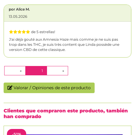
por Alice M.
13.05.2026
de 5 estrellas!
J'ai déjà gouté aux Amnesia Haze mais comme je ne suis pas
trop dans les THC, je suis très content que Linda possède une
version CBD de cette classique.
(CURRENT)
«
1
»
Valorar / Opiniones de este producto
Clientes que compraron este producto, también
han comprado
-50%