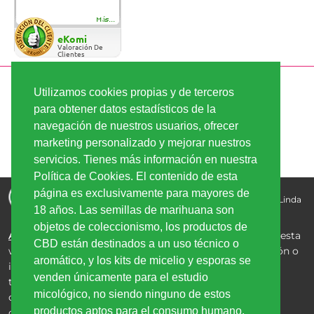
Más...
eKomi
Valoración De
Clientes
PAGO SEGURO
Utilizamos cookies propias y de terceros
para obtener datos estadísticos de la
navegación de nuestros usuarios, ofrecer
ENVÍO RÁPIDO
marketing personalizado y mejorar nuestros
servicios. Tienes más información en nuestra
Política de Cookies. El contenido de esta
Comprar semillas de marihuana - la mejor calidad, los
página es exclusivamente para mayores de
mejores precios | Copyright © 2026
Linda-Seeds.com | Linda
18 años. Las semillas de marihuana son
Semilla
objetos de coleccionismo, los productos de
Aviso Legal:
Los productos de CBD comercializados en esta
CBD están destinados a un uso técnico o
web no están destinados al consumo humano, inhalación o
aromático, y los kits de micelio y esporas se
ingestión, y están clasificados exclusivamente para uso
venden únicamente para el estudio
tópico, aromático o de coleccionismo. Las semillas de
micológico, no siendo ninguno de estos
cannabis se venden estrictamente como artículos de
productos aptos para el consumo humano.
coleccionismo y para la preservación genética; su