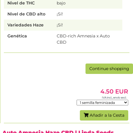
Nivel de THC
bajo
Nivel de CBD alto
¡Sí!
Variedades Haze
¡Sí!
Genética
CBD-rich Amnesia x Auto
CBD
Continue shopping
4.50 EUR
IVA incl., envío excl.
Añadir a la Cesta
Auto Amnesia Haze CBD
| Linda Seeds