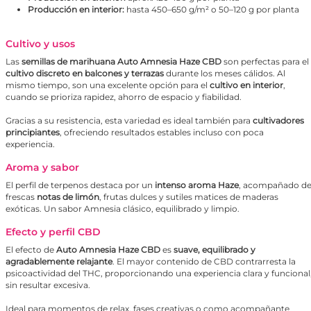
Producción en interior:
hasta 450–650 g/m² o 50–120 g por planta
Cultivo y usos
Las
semillas de marihuana Auto Amnesia Haze CBD
son perfectas para el
cultivo discreto en balcones y terrazas
durante los meses cálidos. Al
mismo tiempo, son una excelente opción para el
cultivo en interior
,
cuando se prioriza rapidez, ahorro de espacio y fiabilidad.
Gracias a su resistencia, esta variedad es ideal también para
cultivadores
principiantes
, ofreciendo resultados estables incluso con poca
experiencia.
Aroma y sabor
El perfil de terpenos destaca por un
intenso aroma Haze
, acompañado d
frescas
notas de limón
, frutas dulces y sutiles matices de maderas
exóticas. Un sabor Amnesia clásico, equilibrado y limpio.
Efecto y perfil CBD
El efecto de
Auto Amnesia Haze CBD
es
suave, equilibrado y
agradablemente relajante
. El mayor contenido de CBD contrarresta la
psicoactividad del THC, proporcionando una experiencia clara y funcional
sin resultar excesiva.
Ideal para momentos de relax, fases creativas o como acompañante