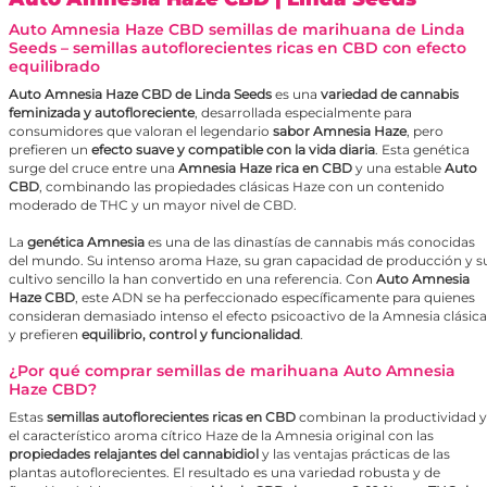
Auto Amnesia Haze CBD semillas de marihuana de Linda
Seeds – semillas autoflorecientes ricas en CBD con efecto
equilibrado
Auto Amnesia Haze CBD de Linda Seeds
es una
variedad de cannabis
feminizada y autofloreciente
, desarrollada especialmente para
consumidores que valoran el legendario
sabor Amnesia Haze
, pero
prefieren un
efecto suave y compatible con la vida diaria
. Esta genética
surge del cruce entre una
Amnesia Haze
rica en CBD
y una estable
Auto
CBD
, combinando las propiedades clásicas Haze con un contenido
moderado de THC y un mayor nivel de CBD.
La
genética Amnesia
es una de las dinastías de cannabis más conocidas
del mundo. Su intenso aroma Haze, su gran capacidad de producción y s
cultivo sencillo la han convertido en una referencia. Con
Auto Amnesia
Haze CBD
, este ADN se ha perfeccionado específicamente para quienes
consideran demasiado intenso el efecto psicoactivo de la Amnesia clásica
y prefieren
equilibrio, control y funcionalidad
.
¿Por qué comprar semillas de marihuana Auto Amnesia
Haze CBD?
Estas
semillas autoflorecientes ricas en CBD
combinan la productividad y
el característico aroma cítrico Haze de la Amnesia original con las
propiedades relajantes del cannabidiol
y las ventajas prácticas de las
plantas autoflorecientes. El resultado es una variedad robusta y de