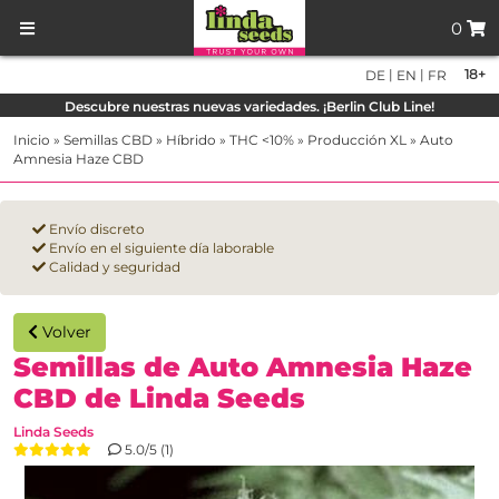
0
|
|
18+
DE
EN
FR
Descubre nuestras nuevas variedades. ¡Berlin Club Line!
Inicio
»
Semillas CBD
»
Híbrido
»
THC <10%
»
Producción XL
»
Auto
Amnesia Haze CBD
Envío discreto
Envío en el siguiente día laborable
Calidad y seguridad
Volver
Semillas de Auto Amnesia Haze
CBD de Linda Seeds
Linda Seeds
5.0/5 (1)