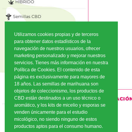
HÍBRIDO
Semillas CBD
Flores De CBD
Utilizamos cookies propias y de terceros
Setas Magicas / Hongos
para obtener datos estadísticos de la
Alucinogenas
navegación de nuestros usuarios, ofrecer
marketing personalizado y mejorar nuestros
Grow-Shop Para Cultivar Con
servicios. Tienes más información en nuestra
Éxito
Política de Cookies. El contenido de esta
Hachís CBD
página es exclusivamente para mayores de
18 años. Las semillas de marihuana son
Moda Y Merchandising
objetos de coleccionismo, los productos de
Vapes
CBD están destinados a un uso técnico o
INFORMACIÓ
aromático, y los kits de micelio y esporas se
BANCOS DE SEMILLAS
ENVÍO
venden únicamente para el estudio
micológico, no siendo ninguno de estos
OFERTAS ESPECIALES
PAGO
productos aptos para el consumo humano.