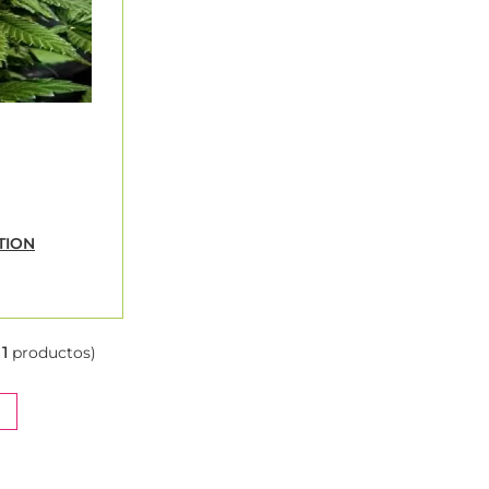
TION
e
1
productos)
NT)