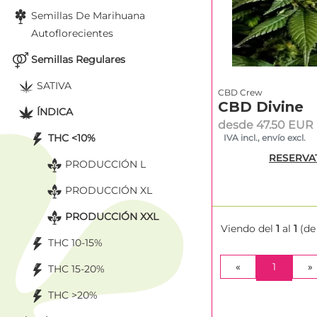
Semillas De Marihuana
Autoflorecientes
Semillas Regulares
SATIVA
CBD Crew
CBD Divine
ÍNDICA
desde 47.50 EUR
THC <10%
IVA incl., envío excl.
RESERVA
PRODUCCIÓN L
PRODUCCIÓN XL
PRODUCCIÓN XXL
Viendo del
1
al
1
(d
THC 10-15%
(CURRE
«
1
»
THC 15-20%
THC >20%