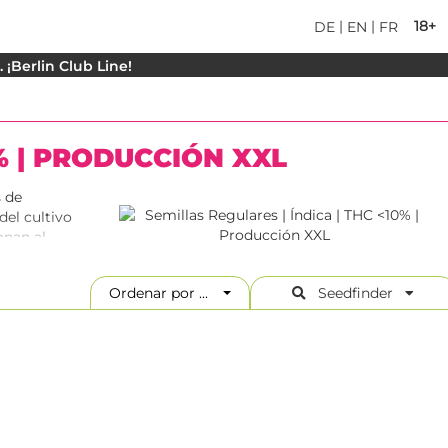
|
|
18+
DE
EN
FR
¡Berlin Club Line!
0% | PRODUCCIÓN XXL
s de
el cultivo
onan al
 cepas de
l, o
Ordenar por ...
Seedfinder
 se necesita
tienes
nte más
jo dicho
millas de
alidad a las