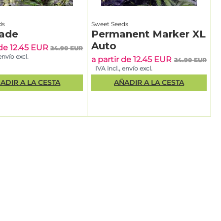
ds
Sweet Seeds
ade
Permanent Marker XL
Auto
 de 12.45 EUR
24.90 EUR
 envío excl.
a partir de 12.45 EUR
24.90 EUR
IVA incl., envío excl.
ADIR A LA CESTA
AÑADIR A LA CESTA