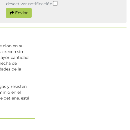
desactivar notificación
Enviar
e clon en su
s crecen sin
mayor cantidad
hecha de
dades de la
gas y resisten
minio en el
e detiene, está