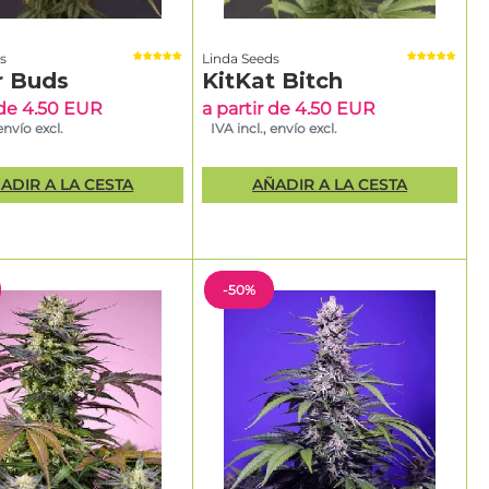
s
Linda Seeds
r Buds
KitKat Bitch
 de 4.50 EUR
a partir de 4.50 EUR
 envío excl.
IVA incl., envío excl.
ADIR A LA CESTA
AÑADIR A LA CESTA
-50%