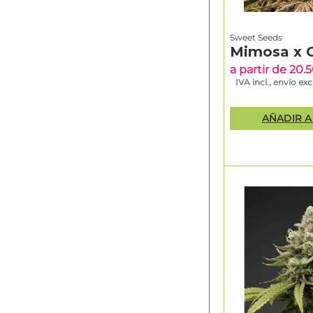
Sweet Seeds
Mimosa x 
a partir de 20
IVA incl., envío excl
AÑADIR A