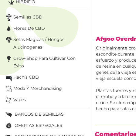
HÍBRIDO
Semillas CBD
Flores De CBD
Afgoo Overd
Setas Magicas / Hongos
Alucinogenas
Originalmente pro
escondite durante 
Grow-Shop Para Cultivar Con
esfuerzo y produce
Éxito
de resina en cualq
genes de la vieja e
Hachís CBD
vieja escuela como
Moda Y Merchandising
Plantas fuertes y 
el moho y a la cli
Vapes
cruce. Se clona rá
hecho para salas c
BANCOS DE SEMILLAS
OFERTAS ESPECIALES
Comentario