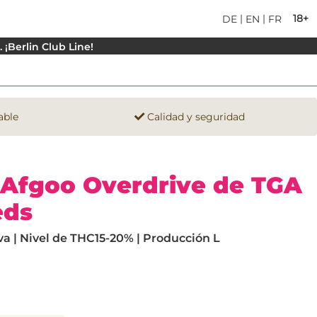
|
|
18+
DE
EN
FR
¡Berlin Club Line!
able
Calidad y seguridad
 Afgoo Overdrive de TGA
eds
va | Nivel de THC15-20% | Producción L