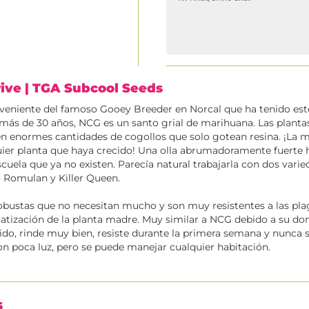
rive
| TGA Subcool Seeds
veniente del famoso Gooey Breeder en Norcal que ha tenido est
más de 30 años, NCG es un santo grial de marihuana. Las planta
n enormes cantidades de cogollos que solo gotean resina. ¡La 
uier planta que haya crecido! Una olla abrumadoramente fuerte 
scuela que ya no existen. Parecía natural trabajarla con dos varie
 Romulan y Killer Queen.
robustas que no necesitan mucho y son muy resistentes a las pla
matización de la planta madre. Muy similar a NCG debido a su do
pido, rinde muy bien, resiste durante la primera semana y nunca s
on poca luz, pero se puede manejar cualquier habitación.
s