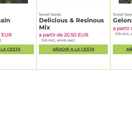
Sweet Seeds
Sweet See
ain
Delicious & Resinous
Gelon
Mix
a partir
IVA incl.,
50 EUR
a partir de 20.50 EUR
.
IVA incl., envío excl.
 LA CESTA
AÑADIR A LA CESTA
AÑ