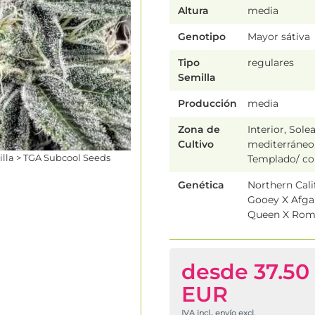
Altura
media
Genotipo
Mayor sátiva
Tipo
regulares
Semilla
Producción
media
Zona de
Interior, Sole
Cultivo
mediterráneo
illa > TGA Subcool Seeds
Templado/ co
Genética
Northern Cali
Gooey X Afgan
Queen X Rom
desde 37.50
EUR
IVA incl., envío excl.