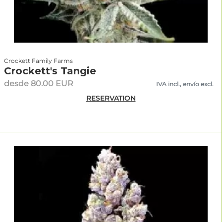
Crockett Family Farms
Crockett's Tangie
desde 80.00 EUR
IVA incl., envío excl.
RESERVATION