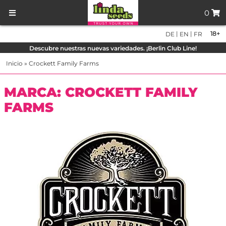
0
|
|
18+
DE
EN
FR
Descubre nuestras nuevas variedades. ¡Berlin Club Line!
Inicio
»
Crockett Family Farms
MARCA: CROCKETT FAMILY
FARMS