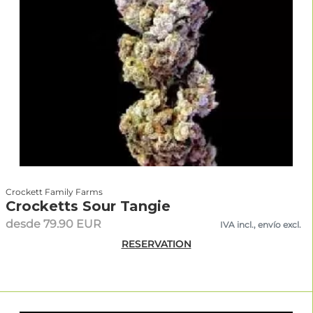
Crockett Family Farms
Crocketts Sour Tangie
desde 79.90 EUR
IVA incl., envío excl.
RESERVATION