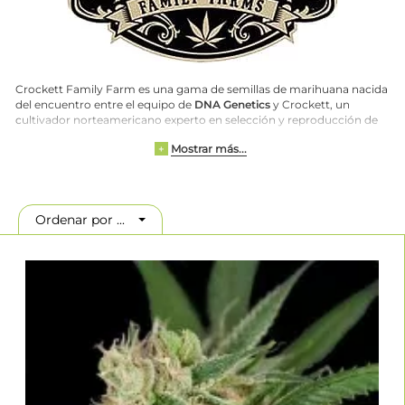
Crockett Family Farm es una gama de semillas de marihuana nacida
del encuentro entre el equipo de
DNA Genetics
y Crockett, un
cultivador norteamericano experto en selección y reproducción de
fenotipos destacables, trabajando en particular con la marihuana
Mostrar más...
+
Tangie. Este catálogo de semillas regulares está compuesto por
híbridos de calidad superior creados gracias a una reserva genética
excepcional, desde la Haze old school a las sativas mexicanas
pasando por estándares como
LA Confidential
o Sour Diesel.
Podremos encontrar las selecciones de Crockett’s Family Farm en
Ordenar por ...
paquetes de 12 semillas, lo que permitirá aislar fácilmente uno o
varios ejemplares con características destacables. Son variedades
ricas en resina y en aromas, como
Double Tangie Banana
,
Sour
Tangie
o también
Banana Split
.