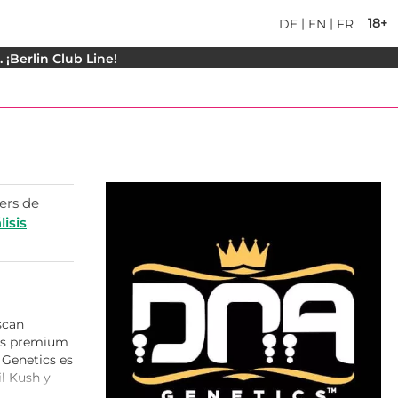
|
|
18+
DE
EN
FR
¡Berlin Club Line!
ers de
lisis
scan
las premium
Genetics es
l Kush y
etics
por