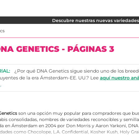
Descubre nuestras nuevas variedades. 
cs
NA GENETICS - PÁGINAS 3
RIAL:
¿Por qué DNA Genetics sigue siendo uno de los breed
luyentes de la era Ámsterdam-EE. UU.? Lee
aquí nuestro aná
o
.
Genetics
son una opción muy popular para compradores que bu
abis consolidadas, nombres de variedades reconocibles y semil
da en Ámsterdam en 2004 por Don Morris y Aaron Yarkoni, DNA 
dades como Chocolope, L.A. Confidential, Kosher Kush, Holy Grai
Seeds puedes comprar y comparar
semillas de cannabis DNA Gen