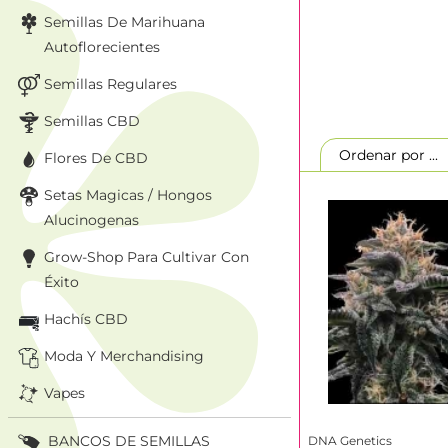
tipo de semilla, pe
Semillas De Marihuana
catálogo disponibl
Autoflorecientes
autoflorecientes, 
limitadas. Utiliza
Semillas Regulares
terpénica, tipo de 
cultivo en España.
Semillas CBD
Ordenar por ..
Flores De CBD
Comprar s
Setas Magicas / Hongos
Linda Seeds ofrec
Alucinogenas
cuidadosamente se
semillas reconocid
Grow-Shop Para Cultivar Con
un entorno premium
Éxito
genética de cada 
ya conocen varieda
Hachís CBD
en terpenos y gené
Moda Y Merchandising
Compara semil
Descubre vari
Vapes
Compara genéti
Revisa perfile
BANCOS DE SEMILLAS
DNA Genetics