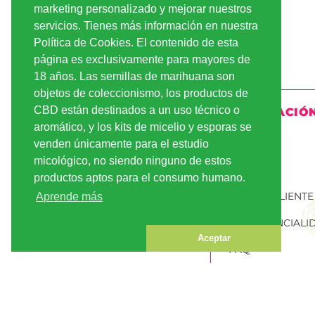
perfiles dulces y p
marketing personalizado y mejorar nuestros
de breeding en Eur
servicios. Tienes más información en nuestra
referencias intern
Política de Cookies. El contenido de esta
Confidential
y
Holy
página es exclusivamente para mayores de
también ejemplos 
del cannabis.
18 años. Las semillas de marihuana son
objetos de coleccionismo, los productos de
DNA Genetics tambi
CBD están destinados a un uso técnico o
INFORMACIÓ
premios del sector
aromático, y los kits de micelio y esporas se
ganadoras de la C
ENVÍO
venden únicamente para el estudio
premium más recon
esta trayectoria i
micológico, no siendo ninguno de estos
PAGO
influencia genétic
productos aptos para el consumo humano.
buscar no solo una
CUENTA CLIENTE
Aprende más
genéticas de canna
CONFIDENCIALI
Aceptar
Semillas 
FAQ
rápido
PEDIR SEMILLAS
MARIHUANA
Característica