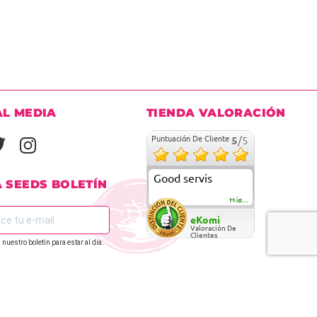
s tendencias
ieron en
e
,
L.A.
sino
do moderno
e cannabis y
AL MEDIA
TIENDA VALORACIÓN
 variedades
de cannabis
Puntuación De Cliente
5
/5
en España,
a a la
uelen
Good servis
A SEEDS BOLETÍN
 y
Más...
eKomi
Valoración De
Clientes
en
 nuestro boletín para estar al día.
REGÍSTRATE EN