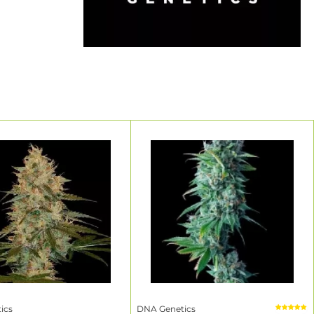
egún el
iones
ético, línea
para tu
s
ders
bancos de
s dentro de
y la calidad
dores que
idos ricos
 Genetics.
ics
DNA Genetics