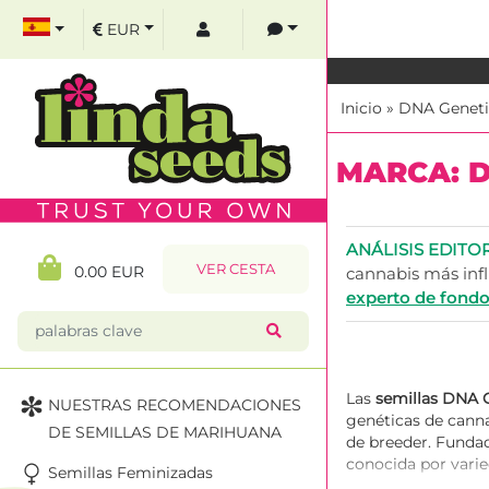
EUR
Inicio
»
DNA Geneti
MARCA: D
ANÁLISIS EDITO
VER CESTA
0.00 EUR
cannabis más inf
experto de fond
Las
semillas DNA 
NUESTRAS RECOMENDACIONES
genéticas de cann
DE SEMILLAS DE MARIHUANA
de breeder. Funda
conocida por varie
Semillas Feminizadas
Tangie. En Linda 