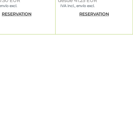
7.50 EUR
desde 41.25 EUR
envío excl.
IVA incl., envío excl.
RESERVATION
RESERVATION
os
 a conectar
urante una
evaron
peo en un
nando la
eeding de
o de
, el
Kush,