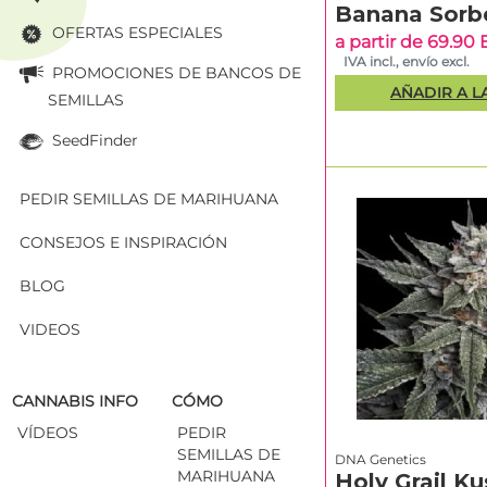
Encuentra gen
Banana Sorb
OFERTAS ESPECIALES
a partir de 69.90
IVA incl., envío excl.
PROMOCIONES DE BANCOS DE
Semillas D
AÑADIR A L
SEMILLAS
DNA Genetics
es u
SeedFinder
Morris y Aaron Yar
influencia del can
etapa clave en el 
PEDIR SEMILLAS DE MARIHUANA
construyó una sóli
de variedades y c
CONSEJOS E INSPIRACIÓN
asociados al breed
y Tangie. DNA Gene
BLOG
breeder, las genét
mercado, por enci
VIDEOS
CANNABIS INFO
CÓMO
VÍDEOS
PEDIR
ANÁLISIS EDI
SEMILLAS DE
DNA Genetics
Por qué DN
MARIHUANA
Holy Grail Ku