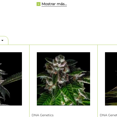
Mostrar más...
rfil genético, aroma, categoría de THC y disponibilidad actual. S
+
e, DNA Genetics puede incluir semillas feminizadas, semillas
semillas regulares, semillas CBD, genéticas fast-flowering y edic
 esta página para comparar variedades DNA Genetics por perfil gen
semilla y trayectoria del breeder antes de elegir la mejor opción 
.
emillas DNA Genetics en Linda Seed
e
semillas DNA Genetics en venta
dentro de un catálogo de bree
leccionado, centrado en genéticas de cannabis consolidadas y 
os. Esto permite a los clientes explorar variedades DNA Genetic
 más amplio, manteniendo el foco en la identidad del breeder 
variedad. DNA Genetics es especialmente relevante para compra
des concretas o que quieren comparar líneas Kush clásicas, híbr
ticas famosas antes de comprar semillas.
las feminizadas, autoflorecientes y otros tipos de semillas DNA
edades famosas como Chocolope, Tangie y Kosher Kush.
cas índica, sativa e híbridas.
s de aroma, categorías de THC y características de floración.
DNA Genetics
DNA Genet