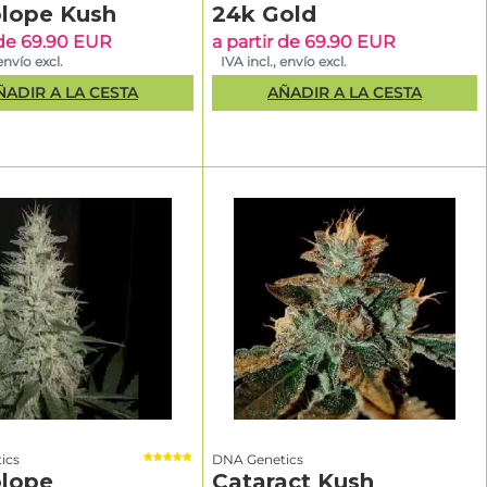
ionalmente.
lope Kush
24k Gold
 de 69.90 EUR
a partir de 69.90 EUR
envío excl.
IVA incl., envío excl.
der
ÑADIR A LA CESTA
AÑADIR A LA CESTA
004 por Don
ar la
ante una
Genetics
lo estable
res famosos
 Grail Kush
ntidad del
del
ias.
ics
DNA Genetics
ers
lope
Cataract Kush