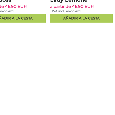
Boss
Lady Lemone
 de 46.90 EUR
a partir de 46.90 EUR
envío excl.
IVA incl., envío excl.
ÑADIR A LA CESTA
AÑADIR A LA CESTA