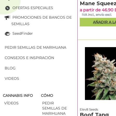
Mane Squee
disponibles.
OFERTAS ESPECIALES
a partir de 46.90
IVA incl., envío excl.
PROMOCIONES DE BANCOS DE
AÑADIR A L
SEMILLAS
SeedFinder
PEDIR SEMILLAS DE MARIHUANA
CONSEJOS E INSPIRACIÓN
BLOG
VIDEOS
CANNABIS INFO
CÓMO
VÍDEOS
PEDIR
SEMILLAS DE
Elev8 Seeds
MARIHUANA
Boof Tang