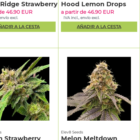
 Ridge Strawberry
Hood Lemon Drops
 de 46.90 EUR
a partir de 46.90 EUR
envío excl.
IVA incl., envío excl.
ÑADIR A LA CESTA
AÑADIR A LA CESTA
s
Elev8 Seeds
 Strawberry
Melon Meltdown