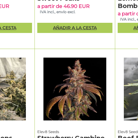
Bomb
 EUR
a partir de 46.90 EUR
IVA incl., envío excl.
a partir
IVA incl., 
A CESTA
AÑADIR A LA CESTA
A
Elev8 Seeds
Elev8 Seed