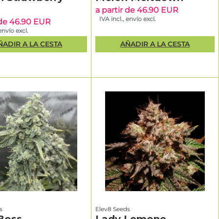
a partir de 46.90 EUR
IVA incl., envío excl.
 de 46.90 EUR
envío excl.
ÑADIR A LA CESTA
AÑADIR A LA CESTA
s
Elev8 Seeds