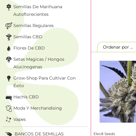
Para lograr este 
Semillas De Marihuana
sólidas relaciones 
Autoflorecientes
genética de primer
selección a partir 
Semillas Regulares
características ún
de THC, sino tambié
Semillas CBD
Ordenar por ..
Flores De CBD
Centrarse en
de terpenos
Setas Magicas / Hongos
Alucinogenas
Al trabajar estrec
probar innumerables
Grow-Shop Para Cultivar Con
las mejores genéti
perfil de terpenos.
Éxito
mejor de las mejor
Hachís CBD
genéticas de la má
Moda Y Merchandising
Amplia gama
Vapes
Elev8 Seeds ofrece
Es más, la gama se
comunidad cannábi
BANCOS DE SEMILLAS
Elev8 Seeds