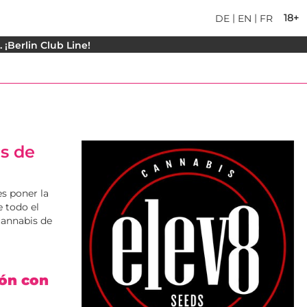
|
|
18+
DE
EN
FR
¡Berlin Club Line!
s de
s poner la
 todo el
cannabis de
ión con