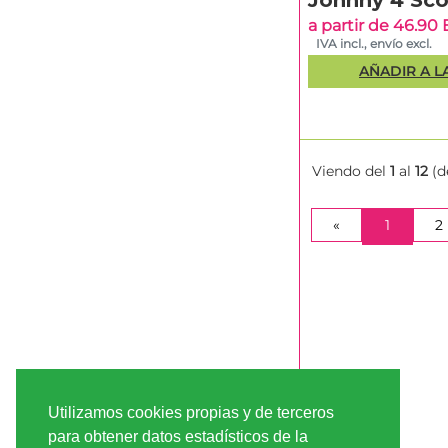
Johnny 4 Sc
a partir de 46.90
IVA incl., envío excl.
AÑADIR A L
Viendo del
1
al
12
(d
(CURRE
«
1
2
Utilizamos cookies propias y de terceros
para obtener datos estadísticos de la