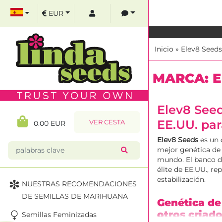
EUR
Inicio
»
Elev8 Seeds
MARCA: E
Elev8 Seed
EE.UU. par
VER CESTA
0.00 EUR
Elev8 Seeds
es un 
mejor genética de 
mundo. El banco de
élite de EE.UU., r
estabilización.
NUESTRAS RECOMENDACIONES
DE SEMILLAS DE MARIHUANA
Genética de
otros criad
Semillas Feminizadas