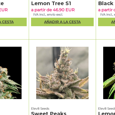
ze
Lemon Tree S1
Black
 EUR
a partir de 46.90 EUR
a partir
IVA incl., envío excl.
IVA incl., 
A CESTA
AÑADIR A LA CESTA
A
Elev8 Seeds
Elev8 Seed
Sweet Peaks
Lemon