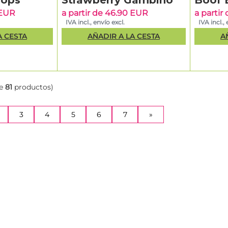
oops
Strawberry Gambino
Boof 
 EUR
a partir de 46.90 EUR
a partir
IVA incl., envío excl.
IVA incl., 
A CESTA
AÑADIR A LA CESTA
A
e
81
productos)
NT)
3
4
5
6
7
»