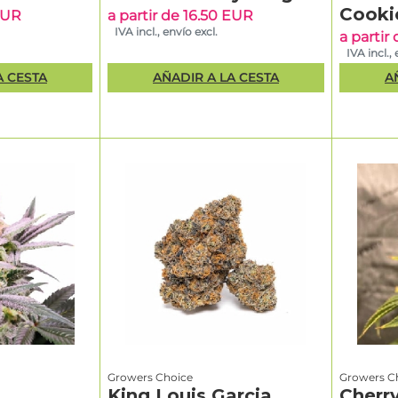
(25%+)
pegajosas, gran
Cooki
floración
pr
 EUR
a partir de 16.50 EUR
estabilidad genética
IVA incl., envío excl.
a partir
IVA incl., 
Aprox. 9–
Alto
10
Gran producción en
Pri
A CESTA
AÑADIR A LA CESTA
A
loreciente
(20–
semanas
auto, aroma cremoso-
y ci
25%)
de semilla
frutal, cultivo sencillo
ráp
a cosecha
 autofloreciente o fotodependiente: ¿
tigo?
loides
como Iced Sangria o Sticky Wasabi suelen ofrecer un des
iseñadas para un rendimiento alto. Son ideales para cultivadore
THC elevado y resultados estables.
es clásicas como Frozen Cherry Runtz destacan por perfiles de
rol flexible mediante el fotoperiodo, perfecto para armarios y s
Growers Choice
Growers C
King Louis Garcia
Cherr