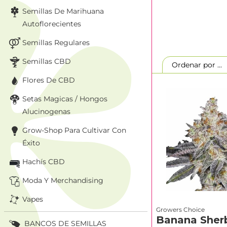
estructura genétic
Semillas De Marihuana
Autoflorecientes
Da igual si buscas
Choice Seeds se di
Semillas Regulares
consistentes.
Semillas CBD
Ordenar por ..
Por qué Gr
Flores De CBD
cultivado
Setas Magicas / Hongos
Alucinogenas
Las genéticas de 
Grow-Shop Para Cultivar Con
estabiliza durante
tiempo de floració
Éxito
Hachís CBD
Clásicos modernos 
innovadoras
triplo
Moda Y Merchandising
tendencias y a las
Vapes
La siguiente tabla 
Growers Choice
resinosas hasta aut
Banana Sher
BANCOS DE SEMILLAS