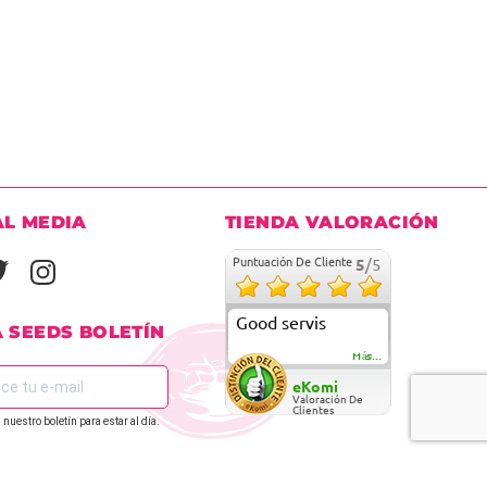
s para
, las
izar, aquí
mente
rs
.
AL MEDIA
TIENDA VALORACIÓN
Puntuación De Cliente
5
/5
s como
Good servis
A SEEDS BOLETÍN
a?
Más...
n ser la
eKomi
Valoración De
Clientes
 nuestro boletín para estar al día.
REGÍSTRATE EN
lación,