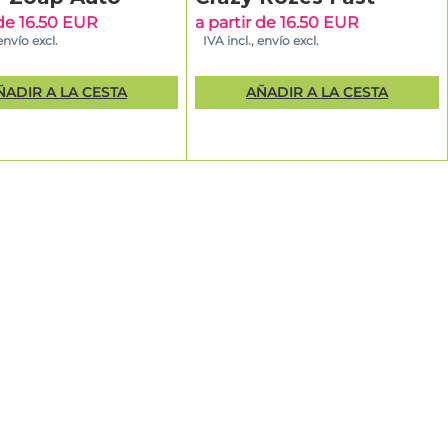
osechas
 de 16.50 EUR
a partir de 16.50 EUR
ncipiantes o
envío excl.
IVA incl., envío excl.
pueden
ÑADIR A LA CESTA
AÑADIR A LA CESTA
on la mejor
es suelen
r por
y nivel de
eds y
uelen
rasgos (p.