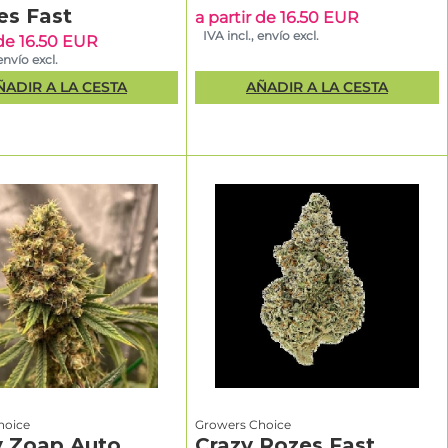
es Fast
emium
a partir de 16.50 EUR
IVA incl., envío excl.
 de 16.50 EUR
envío excl.
ncipiantes
ÑADIR A LA CESTA
AÑADIR A LA CESTA
clos
idos
cuál
arrollo muy
s que
 terpenos
alas de
hoice
Growers Choice
y Zoap Auto
Crazy Rozes Fast