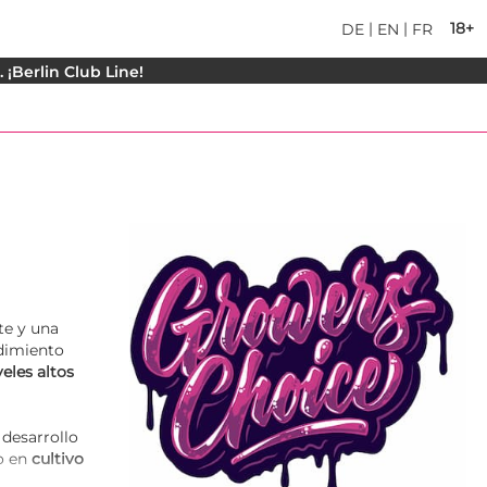
|
|
18+
DE
EN
FR
¡Berlin Club Line!
a
te y una
ndimiento
eles altos
 desarrollo
 en
cultivo
es
, cuya