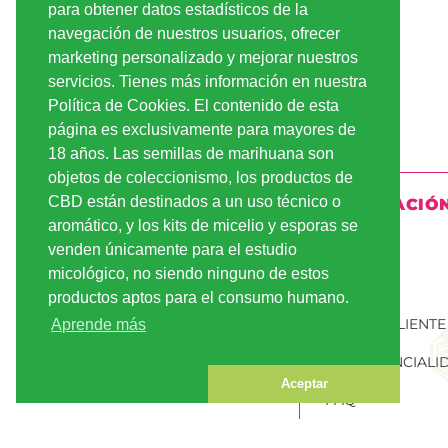
ej., crecimiento, 
para obtener datos estadísticos de la
navegación de nuestros usuarios, ofrecer
¿Son realme
marketing personalizado y mejorar nuestros
autocultivo
servicios. Tienes más información en nuestra
Política de Cookies. El contenido de esta
Depende mucho de 
variedades diploid
página es exclusivamente para mayores de
tienes una explica
18 años. Las semillas de marihuana son
interesantes y po
objetos de coleccionismo, los productos de
CBD están destinados a un uso técnico o
INFORMACIÓ
¿Qué varied
aromático, y los kits de micelio y esporas se
En esta selección,
ENVÍO
venden únicamente para el estudio
genéticas triploide
micológico, no siendo ninguno de estos
PAGO
productos aptos para el consumo humano.
¿Qué varied
CUENTA CLIENTE
Aprende más
Si buscas un ciclo
CONFIDENCIALI
mejor opción porqu
Aceptar
FAQ
¿En qué deb
PEDIR SEMILLAS
En variedades muy 