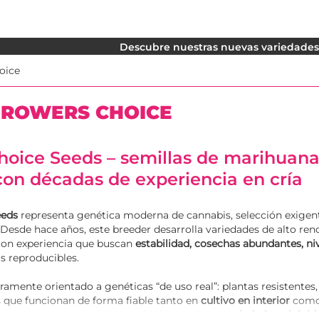
Descubre nuestras nuevas variedades. 
oice
GROWERS CHOICE
hoice Seeds – semillas de marihuan
on décadas de experiencia en cría
eeds
representa genética moderna de cannabis, selección exigen
 Desde hace años, este breeder desarrolla variedades de alto re
 con experiencia que buscan
estabilidad, cosechas abundantes, niv
s reproducibles.
ramente orientado a genéticas “de uso real”: plantas resistentes,
s que funcionan de forma fiable tanto en
cultivo en interior
como
ña. Destacan especialmente las innovadoras
variedades triploid