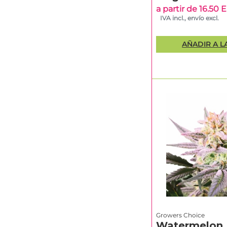
(Triploid)
a partir de 16.50
IVA incl., envío excl.
Banana
AÑADIR A L
Sherbet
Autof
XXL Auto
Triploide,
encaja con
Las
variedades trip
uniforme y están d
priorizan calidad, 
Las fotodependient
marcados y un cont
cultivo en interior.
Growers Choice
Watermelon