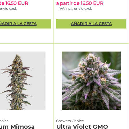
 de 16.50 EUR
a partir de 16.50 EUR
envío excl.
IVA incl., envío excl.
ÑADIR A LA CESTA
AÑADIR A LA CESTA
l para
tivadores
nzados,
oque en
idad y
encia
rior,
ntes de
penos
tivadores
hoice
Growers Choice
nzados,
num Mimosa
Ultra Violet GMO
echas