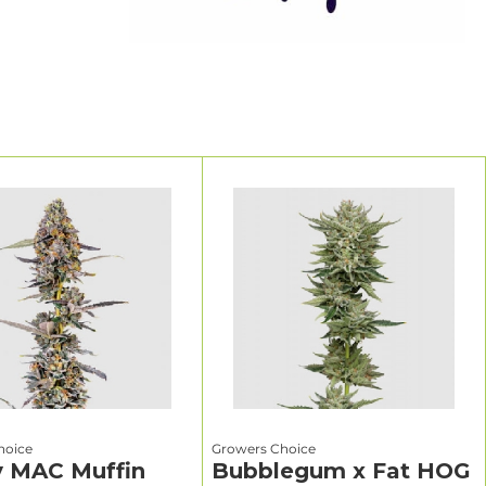
rendimiento.
das: Growers
entre
d se
ctura,
e a las
dientes muy
hoice
Growers Choice
y MAC Muffin
Bubblegum x Fat HOG