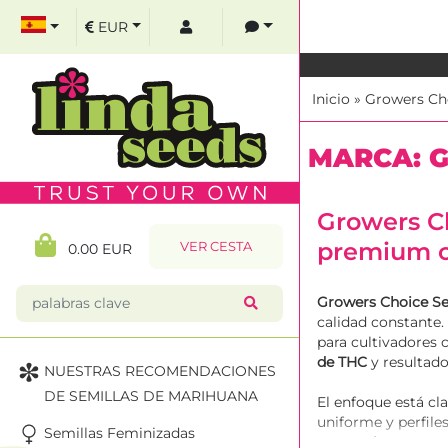
EUR
Inicio
»
Growers Ch
MARCA: 
Growers C
premium c
VER CESTA
0.00 EUR
Growers Choice S
calidad constante.
para cultivadores
de THC
y resultado
NUESTRAS RECOMENDACIONES
DE SEMILLAS DE MARIHUANA
El enfoque está cla
uniforme y perfile
Semillas Feminizadas
en exterior
en Espa