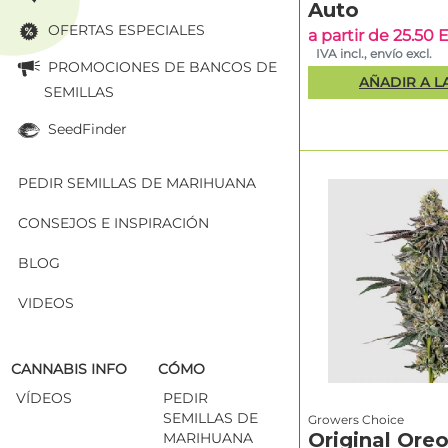
Auto
OFERTAS ESPECIALES
Variedades
a partir de 25.50
IVA incl., envío excl.
comparati
PROMOCIONES DE BANCOS DE
AÑADIR A L
SEMILLAS
SeedFinder
Variedad
Tipo
PEDIR SEMILLAS DE MARIHUANA
Iced
Fotod
Sangria
CONSEJOS E INSPIRACIÓN
· Trip
(Triploid)
BLOG
VIDEOS
Frozen
Cherry
Fotod
Runtz
CANNABIS INFO
CÓMO
VÍDEOS
PEDIR
Sticky
SEMILLAS DE
Growers Choice
Fotod
Wasabi
Original Ore
MARIHUANA
· Trip