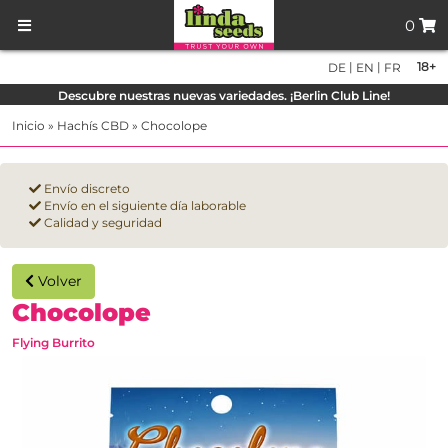
0
|
|
18+
DE
EN
FR
Descubre nuestras nuevas variedades. ¡Berlin Club Line!
Inicio
»
Hachís CBD
»
Chocolope
Envío discreto
Envío en el siguiente día laborable
Calidad y seguridad
Volver
Chocolope
Flying Burrito