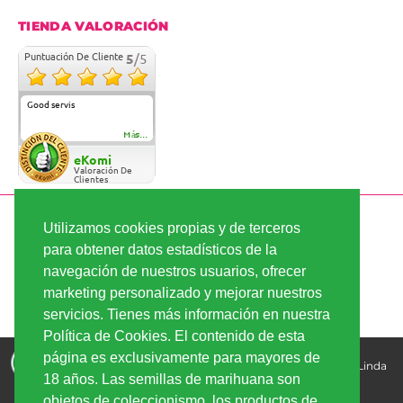
TIENDA VALORACIÓN
Puntuación De Cliente
5
/5
Good servis
Más...
eKomi
Valoración De
Clientes
PAGO SEGURO
Utilizamos cookies propias y de terceros
para obtener datos estadísticos de la
navegación de nuestros usuarios, ofrecer
ENVÍO RÁPIDO
marketing personalizado y mejorar nuestros
servicios. Tienes más información en nuestra
Política de Cookies. El contenido de esta
Comprar semillas de marihuana - la mejor calidad, los
página es exclusivamente para mayores de
mejores precios | Copyright © 2026
Linda-Seeds.com | Linda
18 años. Las semillas de marihuana son
Semilla
objetos de coleccionismo, los productos de