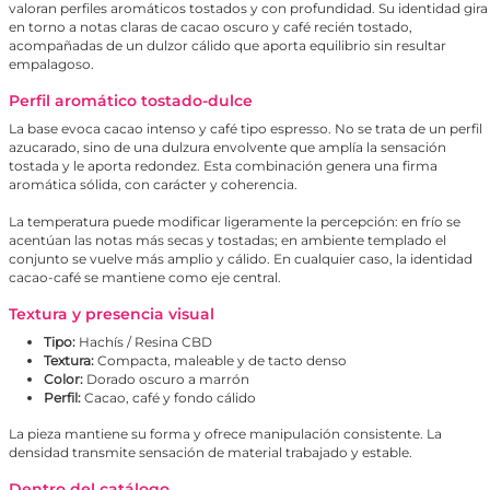
valoran perfiles aromáticos tostados y con profundidad. Su identidad gira
en torno a notas claras de cacao oscuro y café recién tostado,
acompañadas de un dulzor cálido que aporta equilibrio sin resultar
empalagoso.
Perfil aromático tostado-dulce
La base evoca cacao intenso y café tipo espresso. No se trata de un perfil
azucarado, sino de una dulzura envolvente que amplía la sensación
tostada y le aporta redondez. Esta combinación genera una firma
aromática sólida, con carácter y coherencia.
La temperatura puede modificar ligeramente la percepción: en frío se
acentúan las notas más secas y tostadas; en ambiente templado el
conjunto se vuelve más amplio y cálido. En cualquier caso, la identidad
cacao-café se mantiene como eje central.
Textura y presencia visual
Tipo:
Hachís / Resina CBD
Textura:
Compacta, maleable y de tacto denso
Color:
Dorado oscuro a marrón
Perfil:
Cacao, café y fondo cálido
La pieza mantiene su forma y ofrece manipulación consistente. La
densidad transmite sensación de material trabajado y estable.
Dentro del catálogo