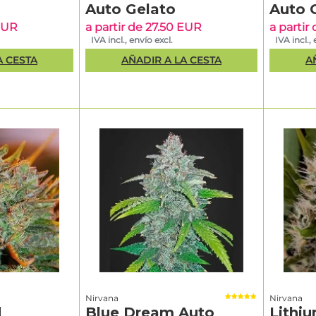
Auto Gelato
Auto G
 EUR
a partir de 27.50 EUR
a partir
IVA incl., envío excl.
IVA incl., 
A CESTA
AÑADIR A LA CESTA
A
Nirvana
Nirvana
d
Blue Dream Auto
Lithi