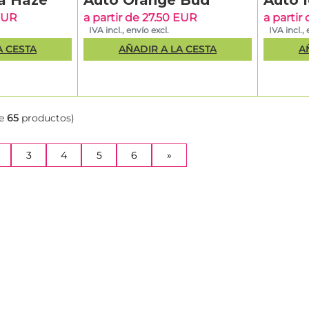
a Haze
Auto Orange Bud
Auto 
 EUR
a partir de 27.50 EUR
a partir
IVA incl., envío excl.
IVA incl., 
A CESTA
AÑADIR A LA CESTA
A
e
65
productos)
NT)
3
4
5
6
»