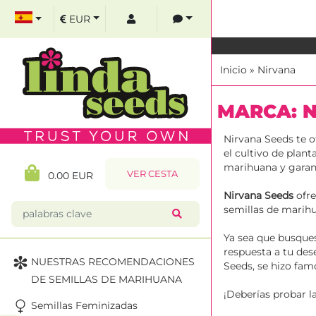
EUR
Inicio
»
Nirvana
MARCA: 
Nirvana Seeds te o
el cultivo de plan
marihuana y garant
VER CESTA
0.00 EUR
Nirvana Seeds
ofre
semillas de marihu
Ya sea que busques
respuesta a tu de
NUESTRAS RECOMENDACIONES
Seeds, se hizo fam
DE SEMILLAS DE MARIHUANA
¡Deberías probar l
Semillas Feminizadas