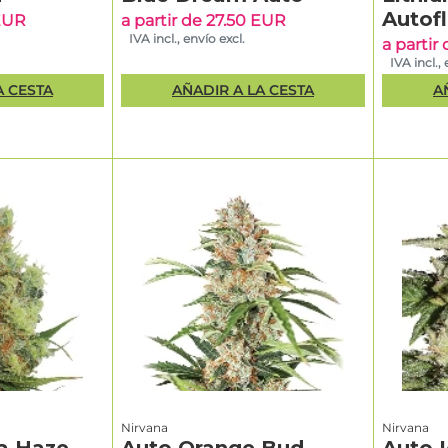
Autof
 EUR
a partir de 27.50 EUR
IVA incl., envío excl.
a partir
IVA incl., 
A CESTA
AÑADIR A LA CESTA
A
Nirvana
Nirvana