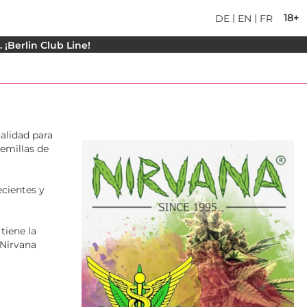
|
|
18+
DE
EN
FR
¡Berlin Club Line!
alidad para
semillas de
ecientes y
tiene la
 Nirvana