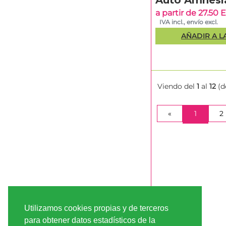
Auto Amnesi
a partir de 27.50
IVA incl., envío excl.
AÑADIR A L
Viendo del
1
al
12
(d
(CURRE
«
1
2
Utilizamos cookies propias y de terceros
para obtener datos estadísticos de la