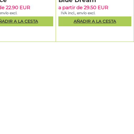
Ice
Blue Dream
 de 22.90 EUR
a partir de 29.50 EUR
envío excl.
IVA incl., envío excl.
ÑADIR A LA CESTA
AÑADIR A LA CESTA