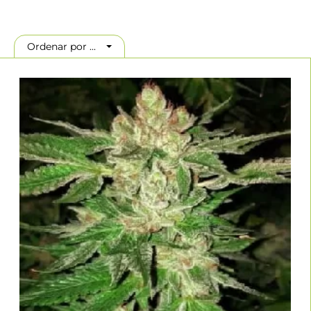
concentrado y al mayor contenido de terpenos en eventos
prestigiosos como la High Times Cannabis Cup, el Chalice Festival y
el Masters of Rosin hablan por sí mismos.
Ordenar por ...
Desde su creación en 2017, Oni Seed Co ha sido una adición
bienvenida a todos los hogares de cultivo. Con sus líneas de híbridos
Tropicanna Cookies y Papaya, clásicos instantáneos, han
conquistado la escena internacional del cannabis.