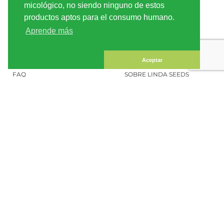
ENVÍO
CONDICIONES DE USO
micológico, no siendo ninguno de estos
productos aptos para el consumo humano.
PAGO
MAPA DEL SITIO
Aprende más
CUENTA CLIENTE
INFORMACIÓN LEGAL
CONFIDENCIALIDAD
CONTÁCTENOS
Aceptar
FAQ
SOBRE LINDA SEEDS
PEDIR SEMILLAS DE
MARIHUANA
SOCIAL MEDIA
LINDA SEEDS
BOLETÍN