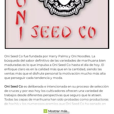
Oni Seed Co fue fundada por Harry Palms y Oni Noodles. La
búsqueda del sabor definitivo de las variedades de marihuana bien
maduradas es lo que impulsa a Oni Seed Co hasta el día de hoy. El
enfoque claro es en la calidad más que en la cantidad, siendo las
ventas más que el disfrute personal la motivación mucho más alta
que perseguir cada tendencia y moda.
Oni Seed Co
es deliberada e intencionada en su proceso de selección
de cruces y por eso hoy los cultivadores ofrecen una variedad de
trabajos desde diferentes perspectivas que seguro que le atraen.
Todas las cepas de marihuana han sido probadas como productoras
de hachís y los numerosos premios que Oni Seed Co ha ganado en
todo el mundo lo indican claramente: ¡estos chicos son
Mostrar más...
+
endemoniadamente buenos! Los premios a la mejor flor, al mejor