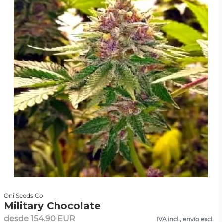
Oni Seeds Co
Military Chocolate
desde 154.90 EUR
IVA incl., envío excl.