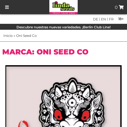
0
|
|
18+
DE
EN
FR
Descubre nuestras nuevas variedades. ¡Berlin Club Line!
Inicio
»
Oni Seed Co
MARCA: ONI SEED CO