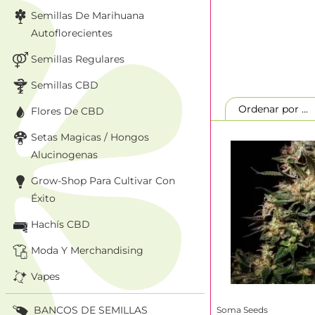
Semillas De Marihuana
Las semillas de ma
Autoflorecientes
variedades feminiz
ellas las excelente
Semillas Regulares
Semillas CBD
Ordenar por ..
Flores De CBD
Setas Magicas / Hongos
Alucinogenas
Grow-Shop Para Cultivar Con
Éxito
Hachís CBD
Moda Y Merchandising
Vapes
BANCOS DE SEMILLAS
Soma Seeds