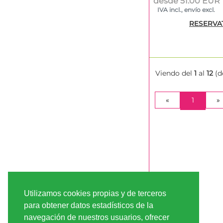
desde 51.00 EUR
IVA incl., envío excl.
RESERVA
Viendo del
1
al
12
(d
(CURRE
«
1
»
Utilizamos cookies propias y de terceros
para obtener datos estadísticos de la
navegación de nuestros usuarios, ofrecer