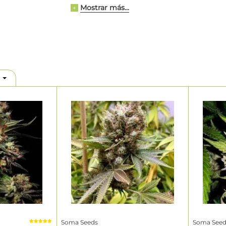
Mostrar más...
+
rihuana conforman un elenco de cepas para el cultivo exterior e 
adas y regulares, procedentes de híbridos Sativa/Índica, destac
s
Somango
y
Amnesia Haze
, que puedes comprar.
.
Soma Seeds
Soma Seed