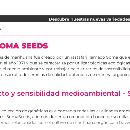
Descubre nuestras nuevas variedades. 
s
SOMA SEEDS
las de marihuana fue creado por un rastafari llamado Soma que
n el año 1971 y que se caracteriza por utilizar técnicas ecológicas
 el medio ambiente y por trabajar bajo criterios de sostenibili
l desarrollo de semillas de calidad, obtenidas de manera orgánica
cto y sensibilidad medioambiental -
a colección de genéticas que conserva todas las cualidades arom
les. SomaSeeds, además de ser un reconocido banco de semillas,
temas relacionados con el cultivo de marihuana orgánica a través
ros muy interesantes y didácticos.