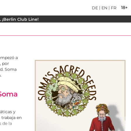
|
|
18+
DE
EN
FR
¡Berlin Club Line!
 empezó a
, por
dad. Soma
.
Soma
áticas y
 trabaja en
 de la