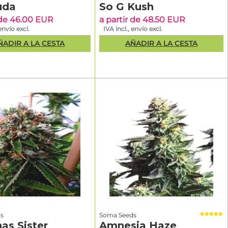
uda
So G Kush
 de 46.00 EUR
a partir de 48.50 EUR
envío excl.
IVA incl., envío excl.
ÑADIR A LA CESTA
AÑADIR A LA CESTA
s
Soma Seeds
as Sister
Amnesia Haze