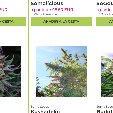
Somalicious
SoGo
 EUR
a partir de 48.50 EUR
a partir
IVA incl., envío excl.
IVA incl., 
A CESTA
AÑADIR A LA CESTA
A
Soma Seeds
Soma Seed
Kushadelic
Buddh