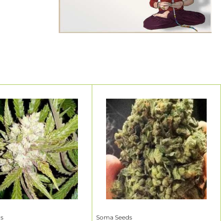
interior,
ando entre
s
Soma Seeds