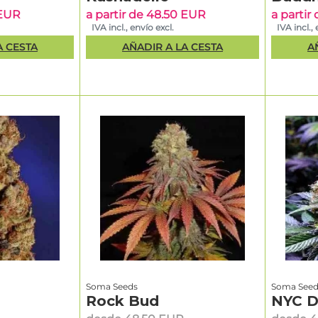
 EUR
a partir de 48.50 EUR
a partir
IVA incl., envío excl.
IVA incl., 
A CESTA
AÑADIR A LA CESTA
A
Soma Seeds
Soma Seed
Rock Bud
NYC D