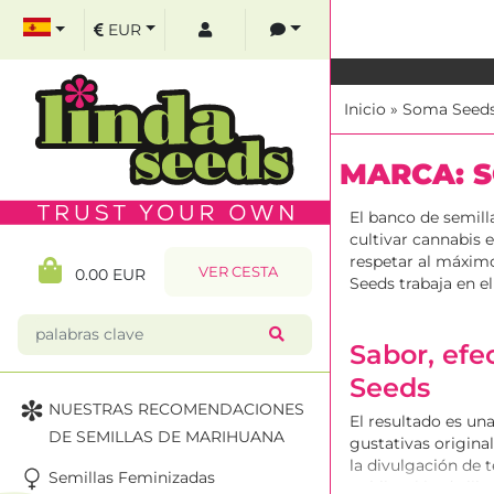
EUR
Inicio
»
Soma Seed
MARCA: 
El banco de semil
cultivar cannabis e
respetar al máximo
VER CESTA
0.00 EUR
Seeds trabaja en e
Sabor, efe
Seeds
NUESTRAS RECOMENDACIONES
El resultado es un
DE SEMILLAS DE MARIHUANA
gustativas origina
la divulgación de 
Semillas Feminizadas
publicación de lib