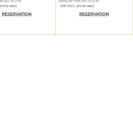
8.50 EUR
desde 48.50 EUR
envío excl.
IVA incl., envío excl.
RESERVATION
RESERVATION