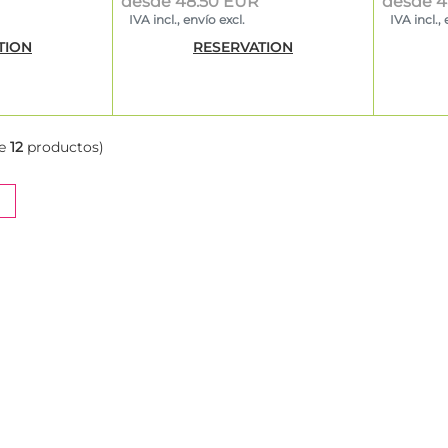
desde 48.50 EUR
desde 4
IVA incl., envío excl.
IVA incl., 
TION
RESERVATION
e
12
productos)
NT)