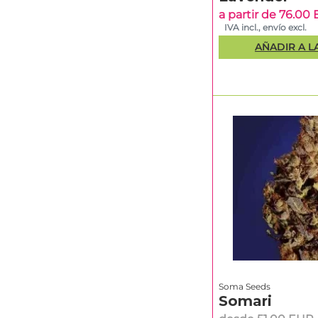
a partir de 76.00
IVA incl., envío excl.
AÑADIR A L
Soma Seeds
Somari