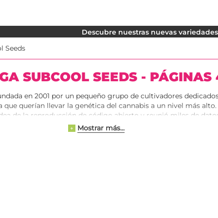
Descubre nuestras nuevas variedades. 
l Seeds
GA SUBCOOL SEEDS - PÁGINAS 
undada en 2001 por un pequeño grupo de cultivadores dedicados
 que querían llevar la genética del cannabis a un nivel más alto.
idea de la reproducción de código abierto y reunió miles de dato
 cultivadores médicos. Décadas después de la investigación, se
Mostrar más...
+
evas variedades de marihuana, muchas de las cuales diferían de
es. El objetivo del trabajo de cultivo del TGA Subcool era ayudar
l mundo a reducir o incluso eliminar su sufrimiento.