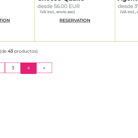
desde 56.00 EUR
desde 3
IVA incl., envío excl.
IVA incl., 
TION
RESERVATION
(de
43
productos)
(CURRENT)
3
4
»