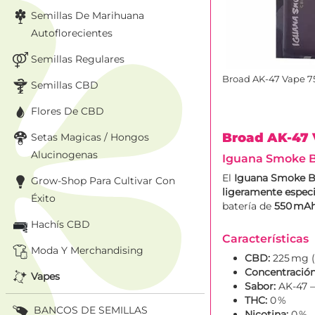
Semillas De Marihuana
Autoflorecientes
Semillas Regulares
Broad AK-47 Vape 
Semillas CBD
Flores De CBD
Broad AK-47
Setas Magicas / Hongos
Alucinogenas
Iguana Smoke B
El
Iguana Smoke B
Grow-Shop Para Cultivar Con
ligeramente espec
Éxito
batería de
550 mA
Hachís CBD
Características
Moda Y Merchandising
CBD:
225 mg (
Concentració
Vapes
Sabor:
AK‑47 –
THC:
0 %
BANCOS DE SEMILLAS
Nicotina:
0 %