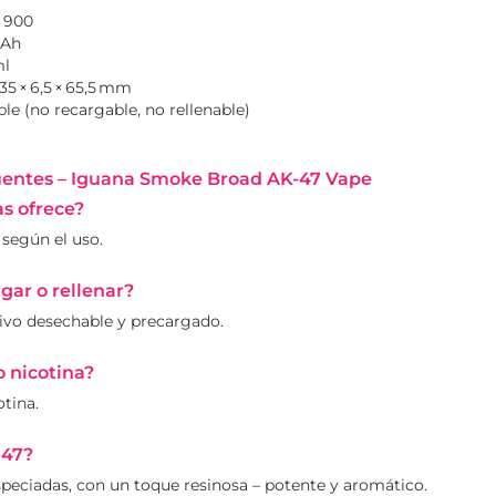
 900
mAh
ml
35 × 6,5 × 65,5 mm
e (no recargable, no rellenable)
uentes – Iguana Smoke Broad AK‑47 Vape
s ofrece?
 según el uso.
gar o rellenar?
tivo desechable y precargado.
 nicotina?
otina.
‑47?
speciadas, con un toque resinosa – potente y aromático.