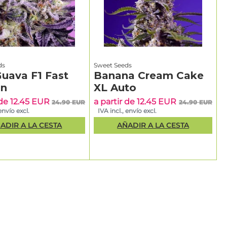
ds
Sweet Seeds
Guava F1 Fast
Banana Cream Cake
on
XL Auto
 de 12.45 EUR
a partir de 12.45 EUR
24.90 EUR
24.90 EUR
 envío excl.
IVA incl., envío excl.
ADIR A LA CESTA
AÑADIR A LA CESTA