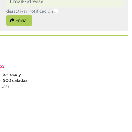
desactivar notificación
Enviar
so
or
terroso y
ta
900 caladas
,
 usar.