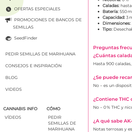
Caladas:
hasta
OFERTAS ESPECIALES
Batería:
550 
Capacidad:
3 
PROMOCIONES DE BANCOS DE
Dimensiones:
SEMILLAS
Tipo:
Desechabl
SeedFinder
Preguntas frec
PEDIR SEMILLAS DE MARIHUANA
¿Cuántas calada
Hasta 900 caladas,
CONSEJOS E INSPIRACIÓN
¿Se puede recar
BLOG
No – es un disposi
VIDEOS
¿Contiene THC o
No – 0 % THC y nic
CANNABIS INFO
CÓMO
VÍDEOS
PEDIR
¿A qué sabe AK
SEMILLAS DE
MARIHUANA
Notas terrosas y e