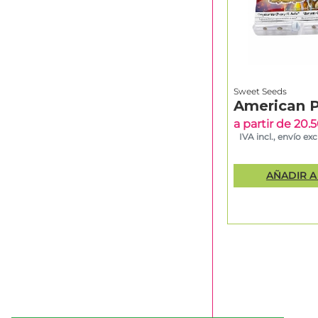
Sweet Seeds
American P
a partir de 20
IVA incl., envío excl
AÑADIR A