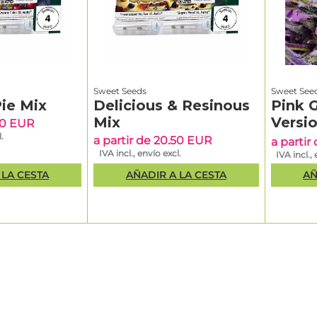
Sweet Seeds
Sweet See
ie Mix
Delicious & Resinous
Pink 
Mix
Versi
.50 EUR
.
a partir de 20.50 EUR
a partir
IVA incl., envío excl.
IVA incl.,
 LA CESTA
AÑADIR A LA CESTA
AÑ