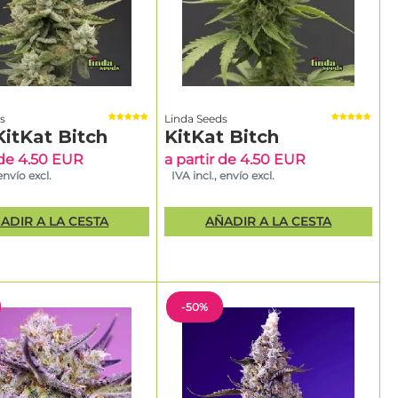
s
Linda Seeds
KitKat Bitch
KitKat Bitch
 de 4.50 EUR
a partir de 4.50 EUR
 envío excl.
IVA incl., envío excl.
ADIR A LA CESTA
AÑADIR A LA CESTA
-50%