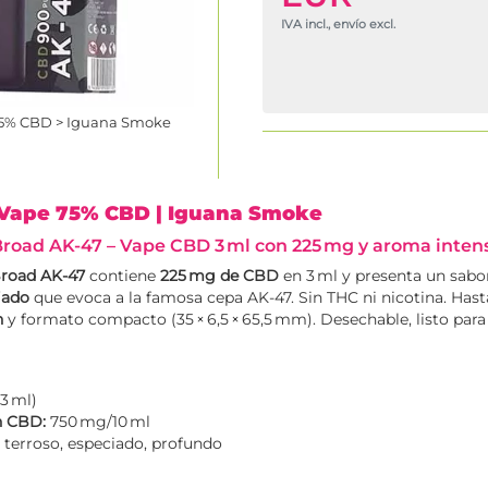
IVA incl., envío excl.
75% CBD > Iguana Smoke
 Vape 75% CBD
| Iguana Smoke
road AK‑47 – Vape CBD 3 ml con 225 mg y aroma inten
road AK‑47
contiene
225 mg de CBD
en 3 ml y presenta un sab
iado
que evoca a la famosa cepa AK‑47. Sin THC ni nicotina. Has
h
y formato compacto (35 × 6,5 × 65,5 mm). Desechable, listo para
3 ml)
n CBD:
750 mg/10 ml
 terroso, especiado, profundo