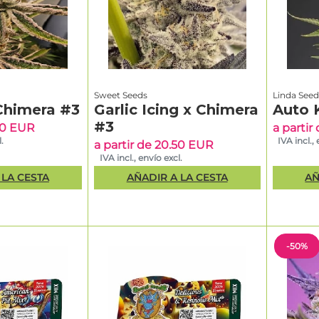
Sweet Seeds
Linda Seed
Chimera #3
Garlic Icing x Chimera
Auto 
#3
.50 EUR
a partir
.
IVA incl.,
a partir de 20.50 EUR
IVA incl., envío excl.
 LA CESTA
AÑADIR A LA CESTA
AÑ
-50%