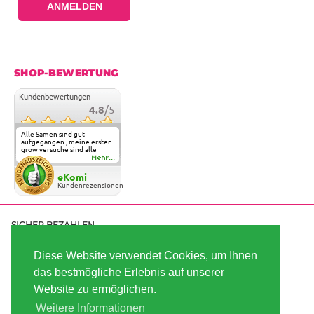
ANMELDEN
SHOP-BEWERTUNG
Kundenbewertungen
4.8
/5
Alle Samen sind gut
aufgegangen , meine ersten
grow versuche sind alle
geglückt. Die Sorten und
Mehr...
Anbieter Vielfalt
überzeugen sehr . Werde
eKomi
wohl immer hier bestellen !
Kundenrezensionen
SICHER BEZAHLEN
Diese Website verwendet Cookies, um Ihnen
das bestmögliche Erlebnis auf unserer
SCHNELL VERSENDET
Website zu ermöglichen.
Weitere Informationen