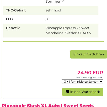
Sommer ✓
THC-Gehalt
sehr hoch
LED
ja
Genetik
Pineapple Express x Sweet
Mandarine Zkittlez XL Auto
Einkauf fortführen
24.90 EUR
inkl. MwSt. zzgl. Versand
In den Warenkorb
Pineapple Slush XL Auto
| Sweet Seeds