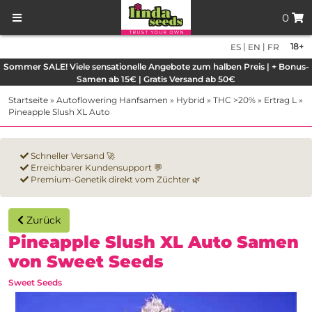
0
|
|
18+
ES
EN
FR
Sommer SALE! Viele sensationelle Angebote zum halben Preis | + Bonus-
Samen ab 15€ | Gratis Versand ab 50€
Startseite
»
Autoflowering Hanfsamen
»
Hybrid
»
THC >20%
»
Ertrag L
»
Pineapple Slush XL Auto
Schneller Versand 🚀
Erreichbarer Kundensupport 💬
Premium-Genetik direkt vom Züchter 🌿
Zurück
Pineapple Slush XL Auto Samen
von Sweet Seeds
Sweet Seeds