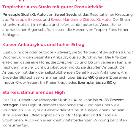
Tropischer Auto-Strain mit guter Produktivität
Pineapple Slush XL Auto
von
Sweet Seeds
ist das Resultat einer Kreuzung
aus
Pineapple Express
und
Sweet Mandarine Zkittlez XL Auto
. Der Strain
ist unkompliziert im Anbau und liefert schön potentes Weed. Seine
aromatischen Eigenschaften lassen die Herzen von Tropen-Fans höher
Schlagen.
Kurzer Anbauzyklus und hoher Ertrag
Egal ob indoor oder outdoor kultiviert, die Sorte braucht zwischen 8 und 
Wochen, um den gesamten Anbauzyklus zu durchlaufen. Die Pflanzen
erreichen dabei eine Höhe, die zwischen 55 und 135 cm variieren kann, je
nachdem wie viel Licht du gibst oder wo du sie draußen Anbaust. Der
Anbau gelingt dank der selbstblühenden Genetik auch Anfängern. Am
Ende der Blütephase kann man sich über
bis zu 450 g pro m2
bei einem
Indoor-Grow freuen. Im Freien trägt jedes
Exemplar bis zu 150 g.
Starkes, stimulierendes High
Der THC-Gehalt von Pineapple Slush XL Auto kann
bis zu 28 Prozent
betragen
. Das High ist dementsprechend stark und hält über viele
Stunden an. Die Hybrid-Genetik des Strains ist ausgeglichen und sein
stimulierender Effekt eignet sich gut für tagsüber und für soziale
Situationen. Auch von einer kreativitätsfördernden Wirkung berichten
Konsumenten.