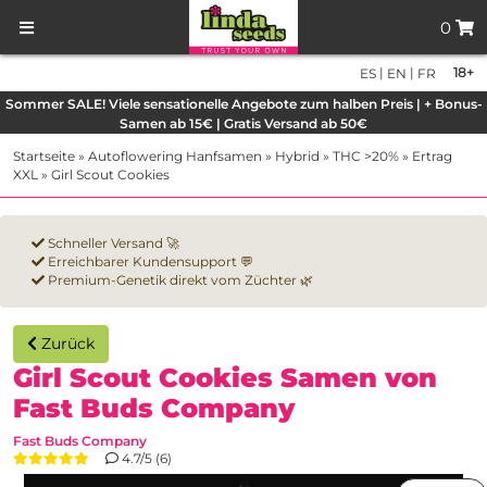
0
|
|
18+
ES
EN
FR
Sommer SALE! Viele sensationelle Angebote zum halben Preis | + Bonus-
Samen ab 15€ | Gratis Versand ab 50€
Startseite
»
Autoflowering Hanfsamen
»
Hybrid
»
THC >20%
»
Ertrag
XXL
»
Girl Scout Cookies
Schneller Versand 🚀
Erreichbarer Kundensupport 💬
Premium-Genetik direkt vom Züchter 🌿
Zurück
Girl Scout Cookies Samen von
Fast Buds Company
Fast Buds Company
4.7/5 (6)