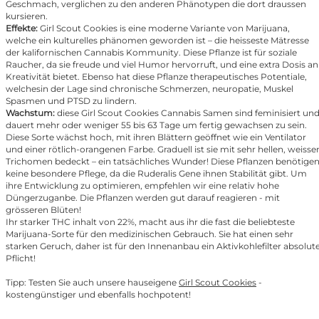
Geschmach, verglichen zu den anderen Phänotypen die dort draussen
kursieren.
Effekte:
Girl Scout Cookies is eine moderne Variante von Marijuana,
welche ein kulturelles phänomen geworden ist – die heisseste Mätresse
der kalifornischen Cannabis Kommunity. Diese Pflanze ist für soziale
Raucher, da sie freude und viel Humor hervorruft, und eine extra Dosis an
Kreativität bietet. Ebenso hat diese Pflanze therapeutisches Potentiale,
welchesin der Lage sind chronische Schmerzen, neuropatie, Muskel
Spasmen und PTSD zu lindern.
Wachstum:
diese Girl Scout Cookies Cannabis Samen sind feminisiert un
dauert mehr oder weniger 55 bis 63 Tage um fertig gewachsen zu sein.
Diese Sorte wächst hoch, mit ihren Blättern geöffnet wie ein Ventilator
und einer rötlich-orangenen Farbe. Graduell ist sie mit sehr hellen, weisse
Trichomen bedeckt – ein tatsächliches Wunder! Diese Pflanzen benötige
keine besondere Pflege, da die Ruderalis Gene ihnen Stabilität gibt. Um
ihre Entwicklung zu optimieren, empfehlen wir eine relativ hohe
Düngerzuganbe. Die Pflanzen werden gut darauf reagieren - mit
grösseren Blüten!
Ihr starker THC inhalt von 22%, macht aus ihr die fast die beliebteste
Marijuana-Sorte für den medizinischen Gebrauch. Sie hat einen sehr
starken Geruch, daher ist für den Innenanbau ein Aktivkohlefilter absolut
Pflicht!
Tipp: Testen Sie auch unsere hauseigene
Girl Scout Cookies
-
kostengünstiger und ebenfalls hochpotent!