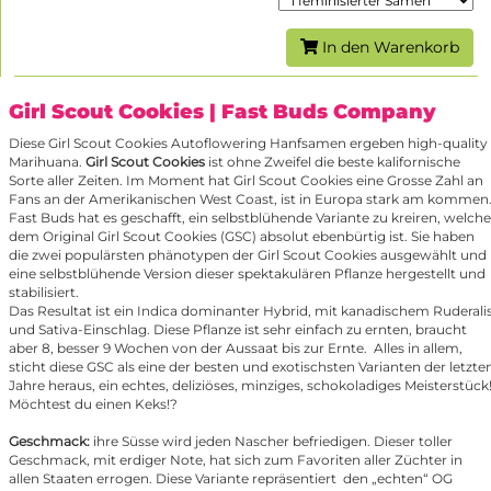
In den Warenkorb
Girl Scout Cookies
| Fast Buds Company
Diese Girl Scout Cookies Autoflowering Hanfsamen ergeben high-quality
Marihuana.
Girl Scout Cookies
ist ohne Zweifel die beste kalifornische
Sorte aller Zeiten. Im Moment hat Girl Scout Cookies eine Grosse Zahl an
Fans an der Amerikanischen West Coast, ist in Europa stark am kommen
Fast Buds hat es geschafft, ein selbstblühende Variante zu kreiren, welche
dem Original Girl Scout Cookies (GSC) absolut ebenbürtig ist. Sie haben
die zwei populärsten phänotypen der Girl Scout Cookies ausgewählt und
eine selbstblühende Version dieser spektakulären Pflanze hergestellt und
stabilisiert.
Das Resultat ist ein Indica dominanter Hybrid, mit kanadischem Ruderali
und Sativa-Einschlag. Diese Pflanze ist sehr einfach zu ernten, braucht
aber 8, besser 9 Wochen von der Aussaat bis zur Ernte. Alles in allem,
sticht diese GSC als eine der besten und exotischsten Varianten der letzte
Jahre heraus, ein echtes, deliziöses, minziges, schokoladiges Meisterstück
Möchtest du einen Keks!?
Geschmack:
ihre Süsse wird jeden Nascher befriedigen. Dieser toller
Geschmack, mit erdiger Note, hat sich zum Favoriten aller Züchter in
allen Staaten errogen. Diese Variante repräsentiert den „echten“ OG