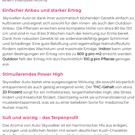
einem intensiven Aroma.
Einfacher Anbau und starker Ertrag
Skywalker Auto
ist dank ihrer automatisch blühenden Genetik einfach zu
kultivieren und eignet sich sowohl für den Innen- als auch den Outdoor-
Anbau. Die Pflanzen erreichen eine kompakte Höhe von etwa 80 bis 120
cm und sind in nur 8 bis 9 Wochen nach der Keimung zur Ernte bereit.
Dank ihrer robusten Genetik ist sie widerstandsfähig gegen Schimmel
und Schädlinge. Eine gute Belüftung und regelmäßige Nährstoffzufuhr
fördern optimales Wachstum und maximale Erträge.
Indoor
kann unter
guten Bedingungen ein Ertrag von bis zu
600 g pro m2
erreicht werden.
Outdoor
fällt der Ertrag mit durchschnittlich
100 g pro Pflanze
geringer
aus.
Stimulierendes Power High
Skywalker Auto bietet eine ausgewogene Wirkung, die sowohl körperlich
entspannend als auch geistig anregend wirkt. Der
THC-Gehalt
von etwa
20 Prozent
sorgt für ein mittelstarkes, langanhaltendes High, das Stress
lindert und Kreativität fördert. Gleichzeitig wirkt sie schmerzlindernd und
muskelentspannend, was sie zu einer beliebten Sorte für medizinische
Nutzer macht.
Süß und würzig – das Terpenprofil
Das Aroma von Auto Skywalker ist ein harmonischer Mix aus erdigen,
würzigen und süßlichen Noten mit einem deutlichen Kush-Charakter.