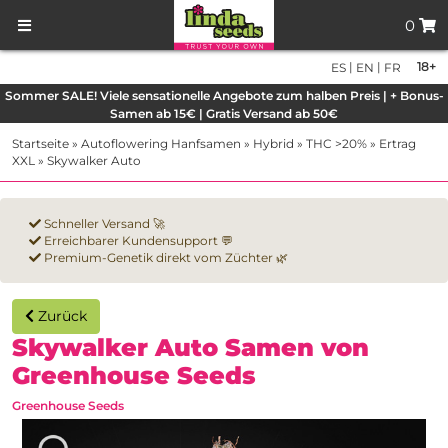
0
|
|
18+
ES
EN
FR
Sommer SALE! Viele sensationelle Angebote zum halben Preis | + Bonus-
Samen ab 15€ | Gratis Versand ab 50€
Startseite
»
Autoflowering Hanfsamen
»
Hybrid
»
THC >20%
»
Ertrag
XXL
»
Skywalker Auto
Schneller Versand 🚀
Erreichbarer Kundensupport 💬
Premium-Genetik direkt vom Züchter 🌿
Zurück
Skywalker Auto Samen von
Greenhouse Seeds
Greenhouse Seeds