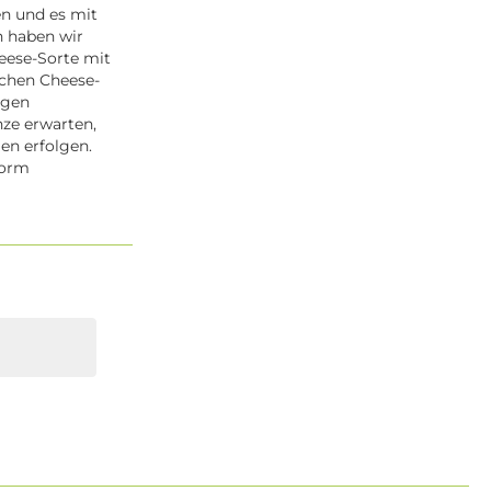
n und es mit
n haben wir
eese-Sorte mit
ichen Cheese-
egen
nze erwarten,
en erfolgen.
Form