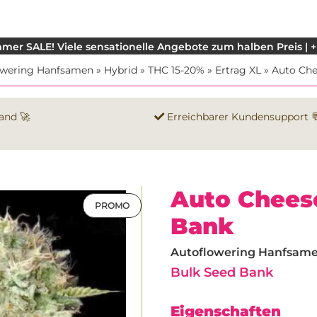
mer SALE! Viele sensationelle Angebote zum halben Preis | +
owering Hanfsamen
»
Hybrid
»
THC 15-20%
»
Ertrag XL
»
Auto Che
and 🚀
Erreichbarer Kundensupport 
Auto Chees
PROMO
Bank
Autoflowering Hanfsamen 
Bulk Seed Bank
Eigenschaften