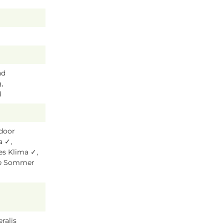
nd
,
d
tdoor
a ✓,
es Klima ✓,
ze Sommer
ralis