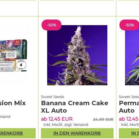
-50%
-50%
Sweet Seeds
Sweet See
sion Mix
Banana Cream Cake
Perma
XL Auto
Auto
ersand
ab 12.45 EUR
ab 12.4
24.90 EUR
inkl. MwSt. zzgl. Versand
inkl. MwSt
ARENKORB
IN DEN WARENKORB
IN