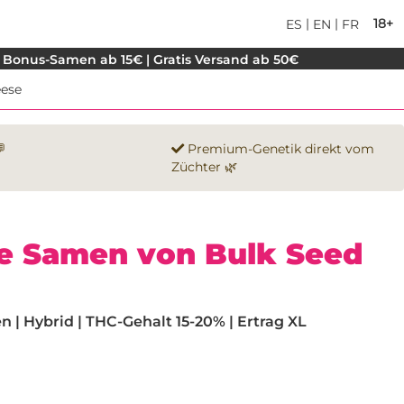
|
|
18+
ES
EN
FR
 Bonus-Samen ab 15€ | Gratis Versand ab 50€
ese

Premium-Genetik direkt vom
Züchter 🌿
e Samen von Bulk Seed
| Hybrid | THC-Gehalt 15-20% | Ertrag XL