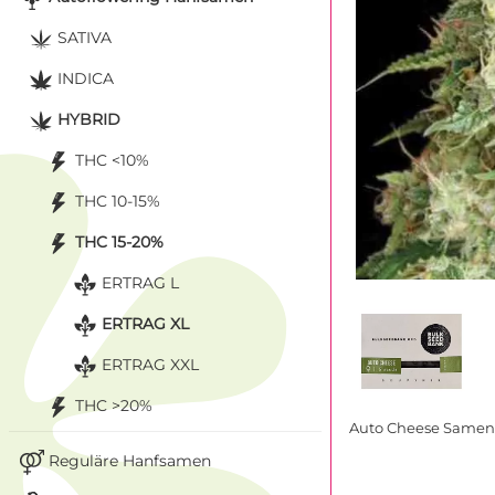
SATIVA
INDICA
HYBRID
THC <10%
THC 10-15%
THC 15-20%
ERTRAG L
ERTRAG XL
ERTRAG XXL
THC >20%
Auto Cheese Samen
Reguläre Hanfsamen