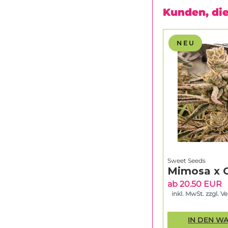
Kunden, die
N E U
Sweet Seeds
Mimosa x 
ab 20.50 EUR
inkl. MwSt. zzgl. V
IN DEN W