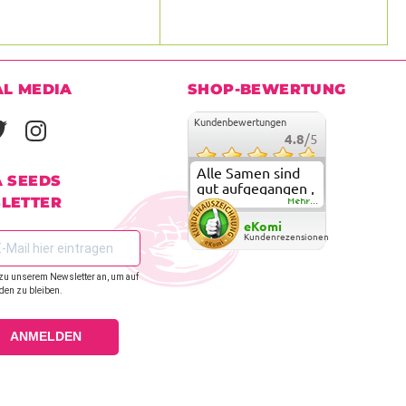
AL MEDIA
SHOP-BEWERTUNG
Kundenbewertungen
4.8
/5
Alle Samen sind
A SEEDS
gut aufgegangen ,
LETTER
meine ersten
Mehr...
grow versuche
eKomi
sind alle geglückt.
Kundenrezensionen
Die Sorten und
Anbieter Vielfalt
zu unserem Newsletter an, um auf
überzeugen sehr .
den zu bleiben.
Werde wohl
immer hier
bestellen !
ANMELDEN