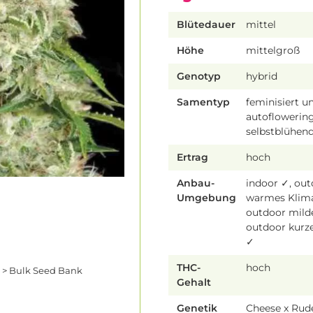
Blütedauer
mittel
Höhe
mittelgroß
Genotyp
hybrid
Samentyp
feminisiert u
autoflowering
selbstblühen
Ertrag
hoch
Anbau-
indoor ✓, ou
Umgebung
warmes Klim
outdoor mild
outdoor kur
✓
THC-
hoch
 > Bulk Seed Bank
Gehalt
Genetik
Cheese x Rude