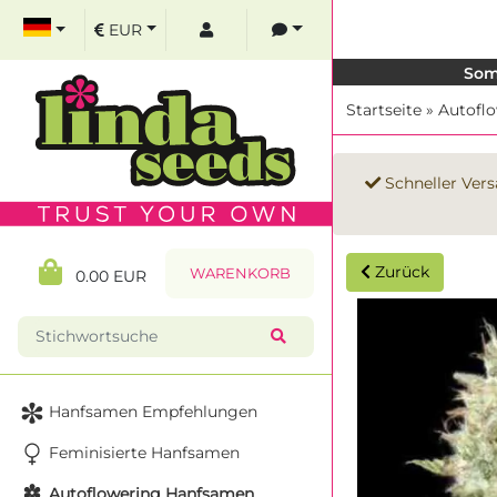
EUR
Som
Startseite
»
Autofl
Schneller Vers
Zurück
WARENKORB
0.00 EUR
Hanfsamen Empfehlungen
Feminisierte Hanfsamen
Autoflowering Hanfsamen