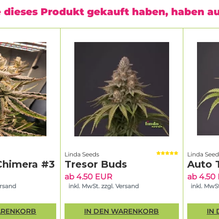
 dieses Produkt gekauft haben, haben a
Linda Seeds
Linda Seed
Chimera #3
Tresor Buds
Auto 
ab 4.50 EUR
ab 4.50
ersand
inkl. MwSt. zzgl. Versand
inkl. MwSt
ARENKORB
IN DEN WARENKORB
IN