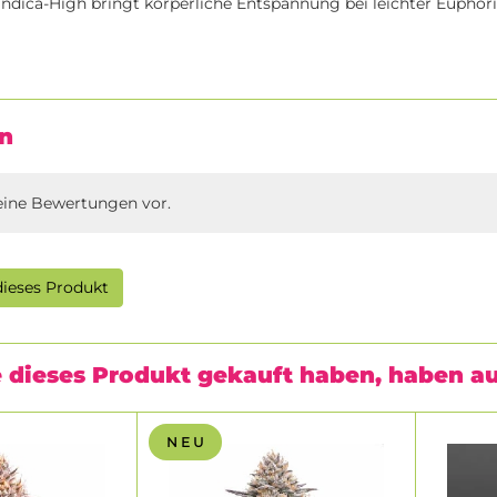
dica-High bringt körperliche Entspannung bei leichter Euphor
n
eine Bewertungen vor.
ieses Produkt
 dieses Produkt gekauft haben, haben a
N E U