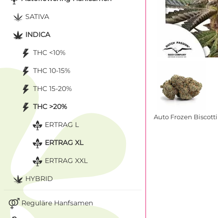
SATIVA
INDICA
THC <10%
THC 10-15%
THC 15-20%
THC >20%
Auto Frozen Biscott
ERTRAG L
ERTRAG XL
ERTRAG XXL
HYBRID
Reguläre Hanfsamen