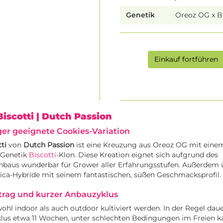
Genetik
Oreoz OG x Bi
Einkauf fortführen
Biscotti
| Dutch Passion
nger geeignete Cookies-Variation
ti
von
Dutch Passion
ist eine Kreuzung aus Oreoz OG mit eine
 Genetik
Biscotti
-Klon. Diese Kreation eignet sich aufgrund des
nbaus wunderbar für Grower aller Erfahrungsstufen. Außerdem 
ica-Hybride mit seinem fantastischen, süßen Geschmacksprofil.
trag und kurzer Anbauzyklus
ohl indoor als auch outdoor kultiviert werden. In der Regel daue
us etwa 11 Wochen, unter schlechten Bedingungen im Freien k