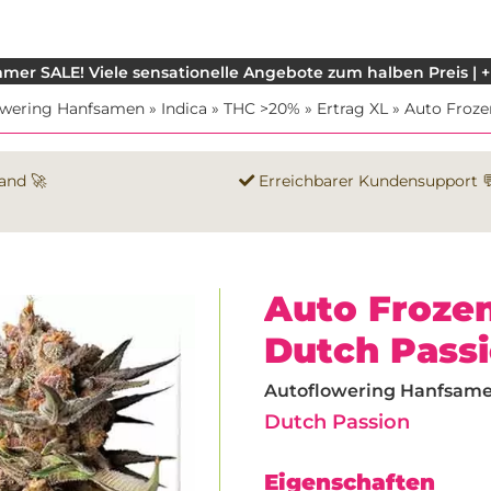
mer SALE! Viele sensationelle Angebote zum halben Preis | +
owering Hanfsamen
»
Indica
»
THC >20%
»
Ertrag XL
»
Auto Froze
and 🚀
Erreichbarer Kundensupport 
Auto Frozen
Dutch Pass
Autoflowering Hanfsamen 
Dutch Passion
Eigenschaften