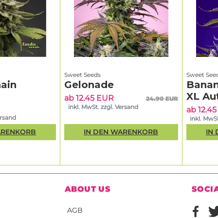
Sweet Seeds
Sweet See
ain
Gelonade
Banan
XL Au
ab 12.45 EUR
24.90 EUR
inkl. MwSt. zzgl. Versand
ab 12.4
ersand
inkl. MwSt
ARENKORB
IN DEN WARENKORB
IN
ABOUT US
SOCI
AGB