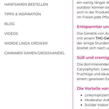
ein wenig länger 
HANFSAMEN BESTELLEN
outdoor können si
sich in der Produk
TIPPS & INSPIRATION
im Freien jede Pfl
BLOG
Entspannter un
Die Genetik von Au
VIDEOS
mit einem
THC-Geh
der einige Stunde
WERDE LINDA GROWER
breitet sich nach
CANNABIS SAMEN GROSSHANDEL
Süß und cremig 
Die dominierenden
Caryophyllen. Ges
fruchtige und säue
einem gewissen Ex
Die Vorteile von
Unkompliziert
Moderater Anb
Solider Indoor