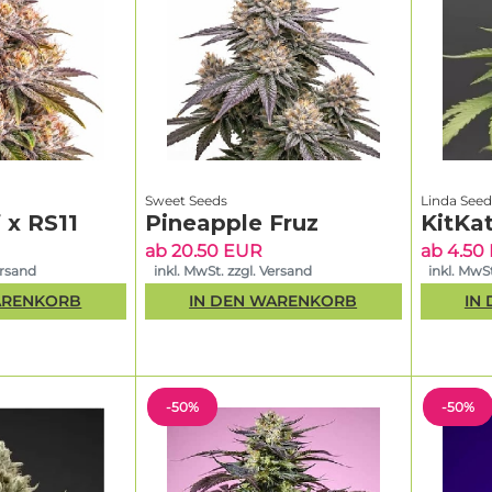
Sweet Seeds
Linda Seed
 x RS11
Pineapple Fruz
KitKat
ab 20.50 EUR
ab 4.50
ersand
inkl. MwSt. zzgl. Versand
inkl. MwSt
ARENKORB
IN DEN WARENKORB
IN
-50%
-50%