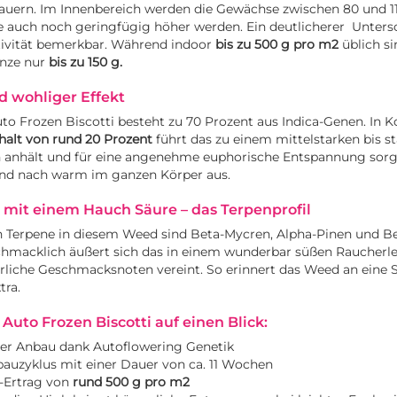
dauern. Im Innenbereich werden die Gewächse zwischen 80 und 1
e auch noch geringfügig höher werden. Ein deutlicherer Unter
tivität bemerkbar. Während indoor
bis zu 500 g pro m2
üblich si
anze nur
bis zu 150 g.
d wohliger Effekt
to Frozen Biscotti besteht zu 70 Prozent aus Indica-Genen. In 
alt von rund 20 Prozent
führt das zu einem mittelstarken bis st
n anhält und für eine angenehme euphorische Entspannung sorgt
 und nach warm im ganzen Körper aus.
mit einem Hauch Säure – das Terpenprofil
 Terpene in diesem Weed sind Beta-Mycren, Alpha-Pinen und Be
chmacklich äußert sich das in einem wunderbar süßen Raucherle
rliche Geschmacksnoten vereint. So erinnert das Weed an eine 
tra.
 Auto Frozen Biscotti auf einen Blick:
er Anbau dank Autoflowering Genetik
auzyklus mit einer Dauer von ca. 11 Wochen
-Ertrag von
rund 500 g pro m2