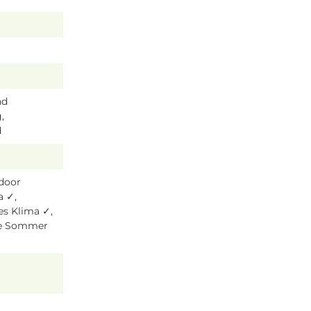
nd
,
d
tdoor
a ✓,
es Klima ✓,
ze Sommer