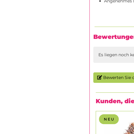
Angenehmes In
Bewertunge
Es liegen noch k
Bewerten Sie d
Kunden, die
N E U