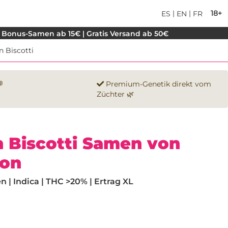
|
|
18+
ES
EN
FR
 Bonus-Samen ab 15€ | Gratis Versand ab 50€
n Biscotti

Premium-Genetik direkt vom
Züchter 🌿
 Biscotti Samen von
ion
| Indica | THC >20% | Ertrag XL