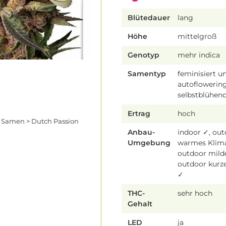
Blütedauer
lang
Höhe
mittelgroß
Genotyp
mehr indica
Samentyp
feminisiert u
autoflowering
selbstblühen
Ertrag
hoch
i Samen > Dutch Passion
Anbau-
indoor ✓, ou
Umgebung
warmes Klim
outdoor mild
outdoor kur
✓
THC-
sehr hoch
Gehalt
LED
ja