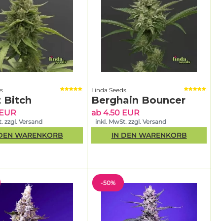
s
Linda Seeds
 Bitch
Berghain Bouncer
 EUR
ab 4.50 EUR
. zzgl. Versand
inkl. MwSt. zzgl. Versand
 DEN WARENKORB
IN DEN WARENKORB
-50%