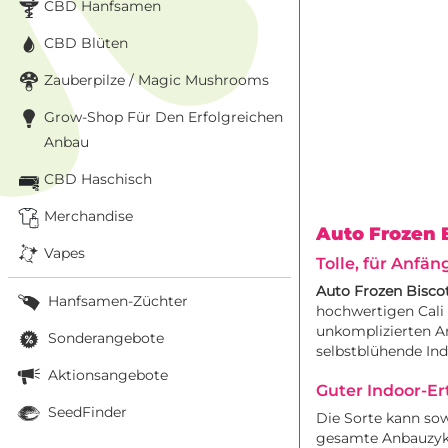
CBD Hanfsamen
CBD Blüten
Zauberpilze / Magic Mushrooms
Grow-Shop Für Den Erfolgreichen
Anbau
CBD Haschisch
Merchandise
Auto Frozen 
Vapes
Tolle, für Anfä
Auto Frozen Biscot
Hanfsamen-Züchter
hochwertigen Cali
unkomplizierten A
Sonderangebote
selbstblühende Ind
Aktionsangebote
Guter Indoor-Er
SeedFinder
Die Sorte kann sow
gesamte Anbauzykl