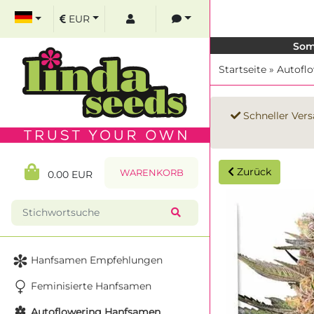
EUR
Som
Startseite
»
Autofl
Schneller Vers
Zurück
WARENKORB
0.00 EUR
Hanfsamen Empfehlungen
Feminisierte Hanfsamen
Autoflowering Hanfsamen