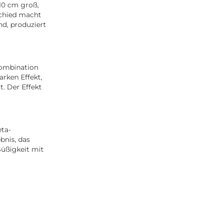
10 cm groß,
schied macht
nd, produziert
Kombination
arken Effekt,
. Der Effekt
ta-
bnis, das
Süßigkeit mit