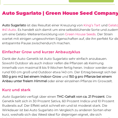
Auto Sugarlato
| Green House Seed Compan
Auto Sugarlato
ist das Resultat einer Kreuzung von
King’s Tart
und
Gelat
#41 Auto
. Es handelt sich damit um eine selbstblühende Sorte und zude
um eine Gelato-Weiterentwicklung von
Green House Seeds
. Der Strain
wartet mit einigen ungewohnten Eigenschaften auf, die ihn perfekt für di
entspannte Pause zwischendurch machen.
Einfacher Grow und kurzer Anbauzyklus
Dank der Auto-Genetik ist Auto Sugarlato sehr einfach anzubauen.
Sowohl Outdoor als auch indoor reifen die Pflanzen ab Keimung
innerhalb von maximal 8 bis 9 Wochen fertig heran. Indoor werden sie
rund 100 cm groß und Outdoor etwa 140 cm. Der Ertrag bewegt sich bei
550 g pro m2 bei einem Indoor-Grow
und
150 g pro Pflanze bei einem
Anbau unter freiem Himmel
oder einer einzelnen Pflanze im Growzelt.
Kurz und stark
Auto Sugarlato
verfügt über einen
THC-Gehalt von ca. 21 Prozent
. Die
Genetik teilt sich in 30 Prozent Sativa, 60 Prozent Indica und 10 Prozent
Ruderalis auf. Der Effekt setzt schnell ein und ist moderat stark. Die
Wirkdauer ist bei Auto Sugarlato im Vergleich zu anderen Sorten eher
kurz, weshalb sich das Weed ideal für diejenigen eignet, die sich