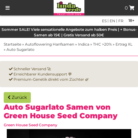
0
|
|
18+
ES
EN
FR
Sommer SALE! Viele sensationelle Angebote zum halben Preis | + Bonus-
Samen ab 15€ | Gratis Versand ab 50€
Startseite
»
Autoflowering Hanfsamen
»
Indica
»
THC >20%
»
Ertrag XL
»
Auto Sugarlato
Schneller Versand 🚀
Erreichbarer Kundensupport 💬
Premium-Genetik direkt vom Züchter 🌿
Zurück
Auto Sugarlato Samen von
Green House Seed Company
Green House Seed Company