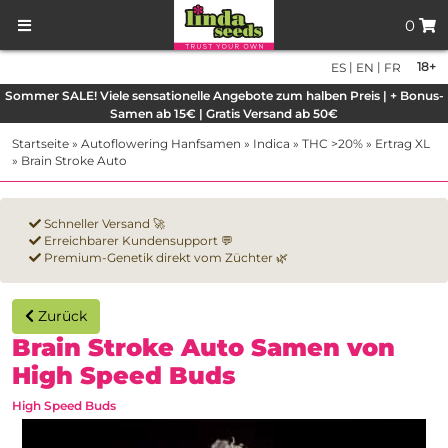
0
|
|
18+
ES
EN
FR
Sommer SALE! Viele sensationelle Angebote zum halben Preis | + Bonus-
Samen ab 15€ | Gratis Versand ab 50€
Startseite
»
Autoflowering Hanfsamen
»
Indica
»
THC >20%
»
Ertrag XL
»
Brain Stroke Auto
Schneller Versand 🚀
Erreichbarer Kundensupport 💬
Premium-Genetik direkt vom Züchter 🌿
Zurück
Brain Stroke Auto Samen von
High Speed Buds
High Speed Buds