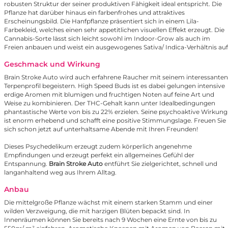
robusten Struktur der seiner produktiven Fähigkeit ideal entspricht. Die
Pflanze hat darüber hinaus ein farbenfrohes und attraktives
Erscheinungsbild. Die Hanfpflanze präsentiert sich in einem Lila-
Farbekleid, welches einen sehr appetitlichen visuellen Effekt erzeugt. Die
Cannabis-Sorte lässt sich leicht sowohl im Indoor-Grow als auch im
Freien anbauen und weist ein ausgewogenes Sativa/ Indica-Verhältnis auf
Geschmack und Wirkung
Brain Stroke Auto wird auch erfahrene Raucher mit seinem interessanten
Terpenprofil begeistern. High Speed Buds ist es dabei gelungen intensive
erdige Aromen mit blumigen und fruchtigen Noten auf feine Art und
Weise zu kombinieren. Der THC-Gehalt kann unter Idealbedingungen
phantastische Werte von bis zu 22% erzielen. Seine psychoaktive Wirkung
ist enorm erhebend und schafft eine positive Stimmungslage. Freuen Sie
sich schon jetzt auf unterhaltsame Abende mit Ihren Freunden!
Dieses Psychedelikum erzeugt zudem körperlich angenehme
Empfindungen und erzeugt perfekt ein allgemeines Gefühl der
Entspannung.
Brain Stroke Auto
entführt Sie zielgerichtet, schnell und
langanhaltend weg aus Ihrem Alltag.
Anbau
Die mittelgroße Pflanze wächst mit einem starken Stamm und einer
wilden Verzweigung, die mit harzigen Blüten bepackt sind. In
Innenräumen können Sie bereits nach 9 Wochen eine Ernte von bis zu