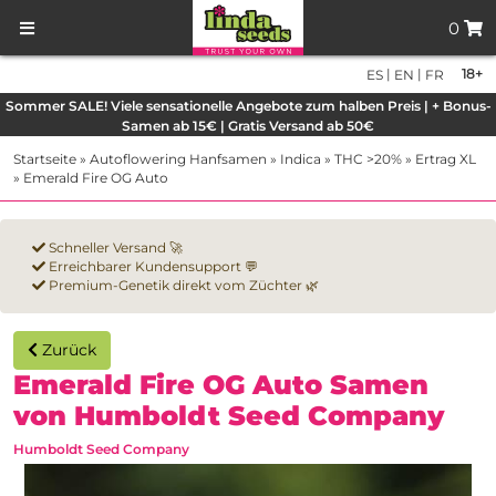
0
|
|
18+
ES
EN
FR
Sommer SALE! Viele sensationelle Angebote zum halben Preis | + Bonus-
Samen ab 15€ | Gratis Versand ab 50€
Startseite
»
Autoflowering Hanfsamen
»
Indica
»
THC >20%
»
Ertrag XL
»
Emerald Fire OG Auto
Schneller Versand 🚀
Erreichbarer Kundensupport 💬
Premium-Genetik direkt vom Züchter 🌿
Zurück
Emerald Fire OG Auto Samen
von Humboldt Seed Company
Humboldt Seed Company