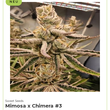
N E U
Sweet Seeds
Mimosa x Chimera #3