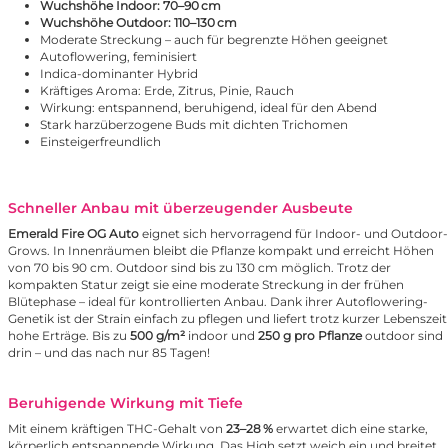
Wuchshöhe Indoor: 70–90 cm
Wuchshöhe Outdoor: 110–130 cm
Moderate Streckung – auch für begrenzte Höhen geeignet
Autoflowering, feminisiert
Indica-dominanter Hybrid
Kräftiges Aroma: Erde, Zitrus, Pinie, Rauch
Wirkung: entspannend, beruhigend, ideal für den Abend
Stark harzüberzogene Buds mit dichten Trichomen
Einsteigerfreundlich
Schneller Anbau mit überzeugender Ausbeute
Emerald Fire OG Auto
eignet sich hervorragend für Indoor- und Outdoor-
Grows. In Innenräumen bleibt die Pflanze kompakt und erreicht Höhen
von 70 bis 90 cm. Outdoor sind bis zu 130 cm möglich. Trotz der
kompakten Statur zeigt sie eine moderate Streckung in der frühen
Blütephase – ideal für kontrollierten Anbau. Dank ihrer Autoflowering-
Genetik ist der Strain einfach zu pflegen und liefert trotz kurzer Lebenszeit
hohe Erträge. Bis zu
500 g/m²
indoor und
250 g pro Pflanze
outdoor sind
drin – und das nach nur 85 Tagen!
Beruhigende Wirkung mit Tiefe
Mit einem kräftigen THC-Gehalt von
23–28 %
erwartet dich eine starke,
körperlich entspannende Wirkung. Das High setzt weich ein und breitet