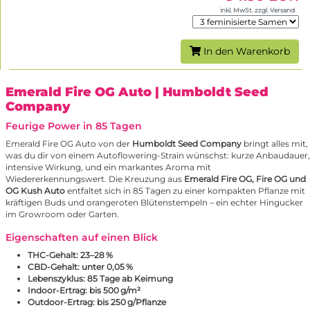
inkl. MwSt. zzgl. Versand
In den Warenkorb
Emerald Fire OG Auto
| Humboldt Seed
Company
Feurige Power in 85 Tagen
Emerald Fire OG Auto von der
Humboldt Seed Company
bringt alles mit,
was du dir von einem Autoflowering-Strain wünschst: kurze Anbaudauer,
intensive Wirkung, und ein markantes Aroma mit
Wiedererkennungswert. Die Kreuzung aus
Emerald Fire OG,
Fire OG
und
OG Kush Auto
entfaltet sich in 85 Tagen zu einer kompakten Pflanze mit
kräftigen Buds und orangeroten Blütenstempeln – ein echter Hingucker
im Growroom oder Garten.
Eigenschaften auf einen Blick
THC-Gehalt: 23–28 %
CBD-Gehalt: unter 0,05 %
Lebenszyklus: 85 Tage ab Keimung
Indoor-Ertrag: bis 500 g/m²
Outdoor-Ertrag: bis 250 g/Pflanze