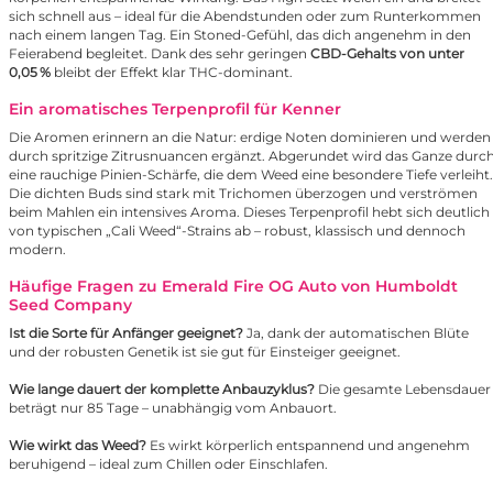
sich schnell aus – ideal für die Abendstunden oder zum Runterkommen
nach einem langen Tag. Ein Stoned-Gefühl, das dich angenehm in den
Feierabend begleitet. Dank des sehr geringen
CBD-Gehalts von unter
0,05 %
bleibt der Effekt klar THC-dominant.
Ein aromatisches Terpenprofil für Kenner
Die Aromen erinnern an die Natur: erdige Noten dominieren und werden
durch spritzige Zitrusnuancen ergänzt. Abgerundet wird das Ganze durc
eine rauchige Pinien-Schärfe, die dem Weed eine besondere Tiefe verleiht.
Die dichten Buds sind stark mit Trichomen überzogen und verströmen
beim Mahlen ein intensives Aroma. Dieses Terpenprofil hebt sich deutlich
von typischen „Cali Weed“-Strains ab – robust, klassisch und dennoch
modern.
Häufige Fragen zu Emerald Fire OG Auto von Humboldt
Seed Company
Ist die Sorte für Anfänger geeignet?
Ja, dank der automatischen Blüte
und der robusten Genetik ist sie gut für Einsteiger geeignet.
Wie lange dauert der komplette Anbauzyklus?
Die gesamte Lebensdauer
beträgt nur 85 Tage – unabhängig vom Anbauort.
Wie wirkt das Weed?
Es wirkt körperlich entspannend und angenehm
beruhigend – ideal zum Chillen oder Einschlafen.