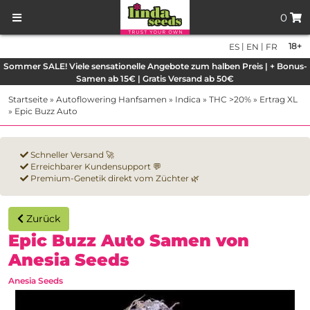
0
|
|
18+
ES
EN
FR
Sommer SALE! Viele sensationelle Angebote zum halben Preis | + Bonus-
Samen ab 15€ | Gratis Versand ab 50€
Startseite
»
Autoflowering Hanfsamen
»
Indica
»
THC >20%
»
Ertrag XL
»
Epic Buzz Auto
Schneller Versand 🚀
Erreichbarer Kundensupport 💬
Premium-Genetik direkt vom Züchter 🌿
Zurück
Epic Buzz Auto Samen von
Anesia Seeds
Anesia Seeds