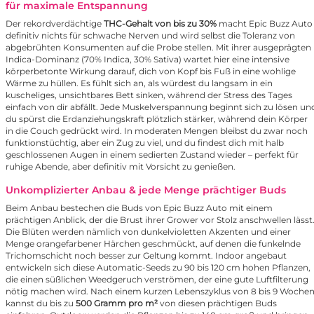
für maximale Entspannung
Der rekordverdächtige
THC-Gehalt von bis zu 30%
macht Epic Buzz Auto
definitiv nichts für schwache Nerven und wird selbst die Toleranz von
abgebrühten Konsumenten auf die Probe stellen. Mit ihrer ausgeprägten
Indica-Dominanz (70% Indica, 30% Sativa) wartet hier eine intensive
körperbetonte Wirkung darauf, dich von Kopf bis Fuß in eine wohlige
Wärme zu hüllen. Es fühlt sich an, als würdest du langsam in ein
kuscheliges, unsichtbares Bett sinken, während der Stress des Tages
einfach von dir abfällt. Jede Muskelverspannung beginnt sich zu lösen un
du spürst die Erdanziehungskraft plötzlich stärker, während dein Körper
in die Couch gedrückt wird. In moderaten Mengen bleibst du zwar noch
funktionstüchtig, aber ein Zug zu viel, und du findest dich mit halb
geschlossenen Augen in einem sedierten Zustand wieder – perfekt für
ruhige Abende, aber definitiv mit Vorsicht zu genießen.
Unkomplizierter Anbau & jede Menge prächtiger Buds
Beim Anbau bestechen die Buds von Epic Buzz Auto mit einem
prächtigen Anblick, der die Brust ihrer Grower vor Stolz anschwellen lässt
Die Blüten werden nämlich von dunkelvioletten Akzenten und einer
Menge orangefarbener Härchen geschmückt, auf denen die funkelnde
Trichomschicht noch besser zur Geltung kommt. Indoor angebaut
entwickeln sich diese Automatic-Seeds zu 90 bis 120 cm hohen Pflanzen,
die einen süßlichen Weedgeruch verströmen, der eine gute Luftfilterung
nötig machen wird. Nach einem kurzen Lebenszyklus von 8 bis 9 Woche
kannst du bis zu
500 Gramm pro m²
von diesen prächtigen Buds