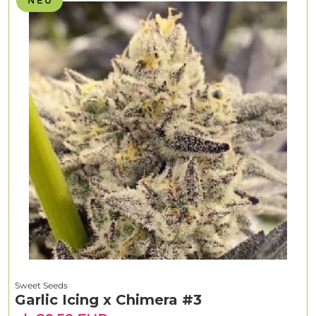
N E U
Sweet Seeds
Garlic Icing x Chimera #3