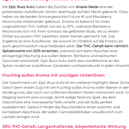
Mit
Epic Buzz Auto
haben die Züchter von
Anesia Seeds
eine der
potentesten Autoflower-Sorten überhaupt auf den Markt gebracht. Dazu
haben sie die beiden Schwergewichte Future #1 und Blackberry
Moonrocks miteinander gekreuzt. Erstere ist bekannt für ihren
unglaublichen THC-Gehalt von bis zu 37%, während Blackberry
Moonrocks sich mit ihren schwarz-lila gefärbten Buds, die zu einem
Drittel aus purem THC bestehen, einen Namen gemacht hat. Das
Ergebnis ist eine Autoflower, die sowohl im Hinblick auf die Potenz als
auch geschmacklich neue Maßstäbe setzt.
Der THC-Gehalt kann nämlich
Spitzenwerte von 30% erreichen,
während sich beim Rauchen eine
einzigartige Mischung aus süßen Beeren, Bonbons und exotischen
Gewürzen entwickelt. Epic Buzz Auto steht also zweifelsohne an der
Spitze moderner Autoflower-Genetiken und beeindruckt in jeder Hinsicht
Fruchtig-süßes Aroma mit würzigen Untertönen
Der Geschmack von
Epic Buzz Auto
ist ein weiteres Highlight dieser Sorte
Gleich beim ersten Zug tritt ein fruchtig-süßes Aroma reifer Beeren in de
Vordergrund, das noch von süßlichen Bonbon-Noten intensiviert wird. I
Abgang kommt eine würzige, leicht erdige Note ins Spiel, die dem
Geschmack eine interessante Tiefe verleiht und die Süße perfekt
ausbalanciert. Dadurch findet das Raucherlebnis einen weichen und
komplexen Abschluss, der jeden Cannabisliebhaber unwillkürlich zum
Lächeln bringen wird.
30% THC-Gehalt: Langanhaltende, körperbetonte Wirkung