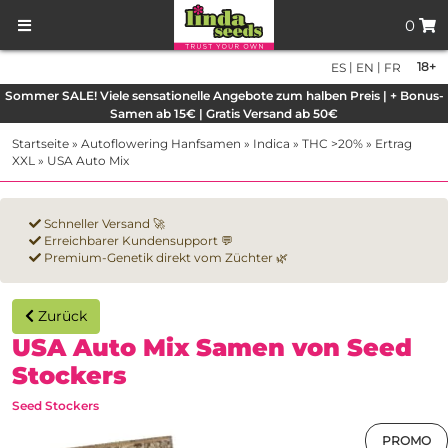
0
|
|
18+
ES
EN
FR
Sommer SALE! Viele sensationelle Angebote zum halben Preis | + Bonus-
Samen ab 15€ | Gratis Versand ab 50€
Startseite
»
Autoflowering Hanfsamen
»
Indica
»
THC >20%
»
Ertrag
XXL
»
USA Auto Mix
Schneller Versand 🚀
Erreichbarer Kundensupport 💬
Premium-Genetik direkt vom Züchter 🌿
Zurück
USA Auto Mix Samen von Seed
Stockers
Seed Stockers
PROMO