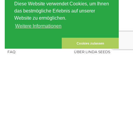
Diese Website verwendet Cookies, um Ihnen
VERSAND
AGB
das bestmögliche Erlebnis auf unserer
Website zu ermöglichen.
ZAHLUNG
SITE MAP
Weitere Informationen
KUNDEN-KONTO
IMPRESSUM
DATENSICHERHEIT
KONTAKT
Cookies zulassen
FAQ
ÜBER LINDA SEEDS
HANFSAMEN BESTELLEN
SOCIAL MEDIA
LINDA SEEDS
NEWSLETTER