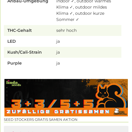
Anbau-Umgebung
indoor ✓, outdoor warmes
Klima ✓, outdoor mildes
Klima ✓, outdoor kurze
Sommer ✓
THC-Gehalt
sehr hoch
LED
ja
Kush/Cali-Strain
ja
Purple
ja
SEED STOCKERS GRATIS SAMEN AKTION