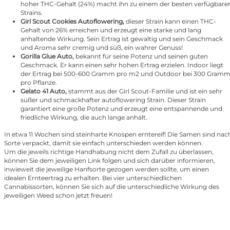
hoher THC-Gehalt (24%) macht ihn zu einem der besten verfügbare
Strains.
Girl Scout Cookies Autoflowering
,
dieser Strain kann einen THC-
Gehalt von 26% erreichen und erzeugt eine starke und lang
anhaltende Wirkung. Sein Ertrag ist gewaltig und sein Geschmack
und Aroma sehr cremig und süß, ein wahrer Genuss!
Gorilla Glue Auto
,
bekannt für seine Potenz und seinen guten
Geschmack. Er kann einen sehr hohen Ertrag erzielen. Indoor liegt
der Ertrag bei 500-600 Gramm pro m2 und Outdoor bei 300 Gram
pro Pflanze.
Gelato 41 Auto
,
stammt aus der Girl Scout-Familie und ist ein sehr
süßer und schmackhafter autoflowering Strain. Dieser Strain
garantiert eine große Potenz und erzeugt eine entspannende und
friedliche Wirkung, die auch lange anhält.
In etwa 11 Wochen sind steinharte Knospen erntereif! Die Samen sind nac
Sorte verpackt, damit sie einfach unterschieden werden können.
Um die jeweils richtige Handhabung nicht dem Zufall zu überlassen,
können Sie dem jeweiligen Link folgen und sich darüber informieren,
inwieweit die jeweilige Hanfsorte gezogen werden sollte, um einen
idealen Ernteertrag zu erhalten. Bei vier unterschiedlichen
Cannabissorten, können Sie sich auf die unterschiedliche Wirkung des
jeweiligen Weed schon jetzt freuen!