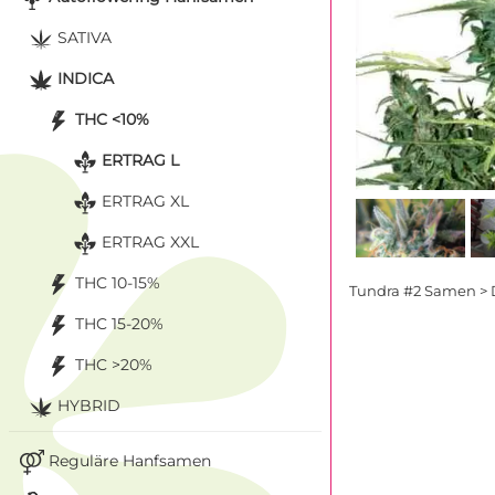
SATIVA
INDICA
THC <10%
ERTRAG L
ERTRAG XL
ERTRAG XXL
THC 10-15%
Tundra #2 Samen > 
THC 15-20%
THC >20%
HYBRID
Reguläre Hanfsamen