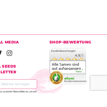
AL MEDIA
SHOP-BEWERTUNG
Kundenbewertungen
4.8
/5
Alle Samen sind
A SEEDS
gut aufgegangen ,
LETTER
meine ersten
Mehr...
grow versuche
eKomi
sind alle geglückt.
Kundenrezensionen
Die Sorten und
Anbieter Vielfalt
zu unserem Newsletter an, um auf
überzeugen sehr .
den zu bleiben.
Werde wohl
immer hier
bestellen !