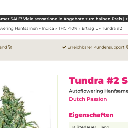
mer SALE! Viele sensationelle Angebote zum halben Preis | +
owering Hanfsamen
»
Indica
»
THC <10%
»
Ertrag L
»
Tundra #2
and 🚀
Erreichbarer Kundensupport 
Tundra #2 
Autoflowering Hanfsamen 
Dutch Passion
Eigenschaften
Blütedauer
lang