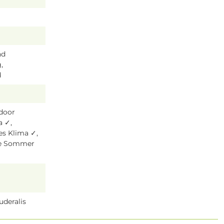
nd
,
d
tdoor
a ✓,
es Klima ✓,
ze Sommer
uderalis