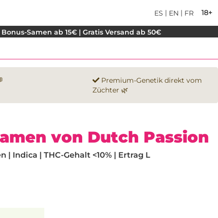
|
|
18+
ES
EN
FR
 Bonus-Samen ab 15€ | Gratis Versand ab 50€

Premium-Genetik direkt vom
Züchter 🌿
Samen von Dutch Passion
| Indica | THC-Gehalt <10% | Ertrag L