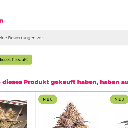
n
eine Bewertungen vor.
ieses Produkt
 dieses Produkt gekauft haben, haben a
N E U
N E U