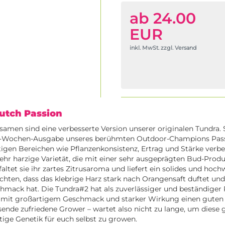
ab 24.00
EUR
inkl. MwSt. zzgl. Versand
Dutch Passion
amen sind eine verbesserte Version unserer originalen Tundra. S
11-Wochen-Ausgabe unseres berühmten Outdoor-Champions Pas
igen Bereichen wie Pflanzenkonsistenz, Ertrag und Stärke verbe
sehr harzige Varietät, die mit einer sehr ausgeprägten Bud-Prod
ltet sie ihr zartes Zitrusaroma und liefert ein solides und hoch
chten, dass das klebrige Harz stark nach Orangensaft duftet und
hmack hat. Die Tundra#2 hat als zuverlässiger und beständiger
 mit großartigem Geschmack und starker Wirkung einen guten 
usende zufriedene Grower – wartet also nicht zu lange, um diese
tige Genetik für euch selbst zu growen.