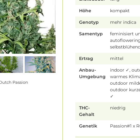
Höhe
kompakt
Genotyp
mehr indica
Samentyp
feminisiert u
autoflowering
selbstblühen
Ertrag
mittel
Anbau-
indoor ✓, ou
Umgebung
warmes Klim
Dutch Passion
outdoor mild
outdoor kur
✓
THC-
niedrig
Gehalt
Genetik
Passion#1 x R