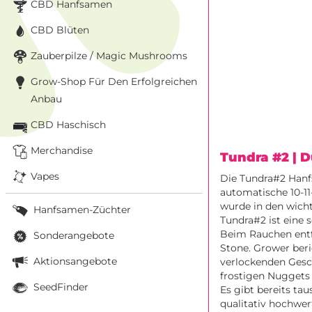
CBD Hanfsamen
CBD Blüten
Zauberpilze / Magic Mushrooms
Grow-Shop Für Den Erfolgreichen
Anbau
CBD Haschisch
Merchandise
Tundra #2
| 
Vapes
Die Tundra#2 Hanfs
automatische 10-
wurde in den wicht
Hanfsamen-Züchter
Tundra#2 ist eine 
Beim Rauchen entfa
Sonderangebote
Stone. Grower beri
Aktionsangebote
verlockenden Gesc
frostigen Nuggets
SeedFinder
Es gibt bereits ta
qualitativ hochwer