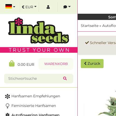
EUR
Som
Startseite
»
Autofl
Schneller Vers
Zurück
WARENKORB
0.00 EUR
Hanfsamen Empfehlungen
Feminisierte Hanfsamen
Autoflowering Hanfsamen