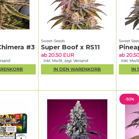
Sweet-Seeds
Sweet See
Chimera #3
Super Boof x RS11
Pinea
ab 20.50 EUR
ab 20.5
ersand
inkl. MwSt. zzgl. Versand
inkl. MwSt
ARENKORB
IN DEN WARENKORB
IN
-50%