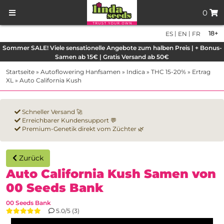
0
|
|
18+
ES
EN
FR
Sommer SALE! Viele sensationelle Angebote zum halben Preis | + Bonus-
Samen ab 15€ | Gratis Versand ab 50€
Startseite
»
Autoflowering Hanfsamen
»
Indica
»
THC 15-20%
»
Ertrag
XL
»
Auto California Kush
Schneller Versand 🚀
Erreichbarer Kundensupport 💬
Premium-Genetik direkt vom Züchter 🌿
Zurück
Auto California Kush Samen von
00 Seeds Bank
00 Seeds Bank
5.0/5 (3)