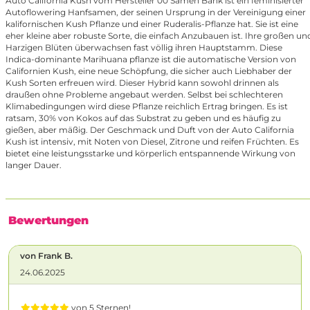
Auto California Kush vom Hersteller 00 Samen Bank ist ein feminisierter
Autoflowering Hanfsamen, der seinen Ursprung in der Vereinigung einer
kalifornischen Kush Pflanze und einer Ruderalis-Pflanze hat. Sie ist eine
eher kleine aber robuste Sorte, die einfach Anzubauen ist. Ihre großen un
Harzigen Blüten überwachsen fast völlig ihren Hauptstamm. Diese
Indica-dominante Marihuana pflanze ist die automatische Version von
Californien Kush, eine neue Schöpfung, die sicher auch Liebhaber der
Kush Sorten erfreuen wird. Dieser Hybrid kann sowohl drinnen als
draußen ohne Probleme angebaut werden. Selbst bei schlechteren
Klimabedingungen wird diese Pflanze reichlich Ertrag bringen. Es ist
ratsam, 30% von Kokos auf das Substrat zu geben und es häufig zu
gießen, aber mäßig. Der Geschmack und Duft von der Auto California
Kush ist intensiv, mit Noten von Diesel, Zitrone und reifen Früchten. Es
bietet eine leistungsstarke und körperlich entspannende Wirkung von
langer Dauer.
Bewertungen
von Frank B.
24.06.2025
von 5 Sternen!