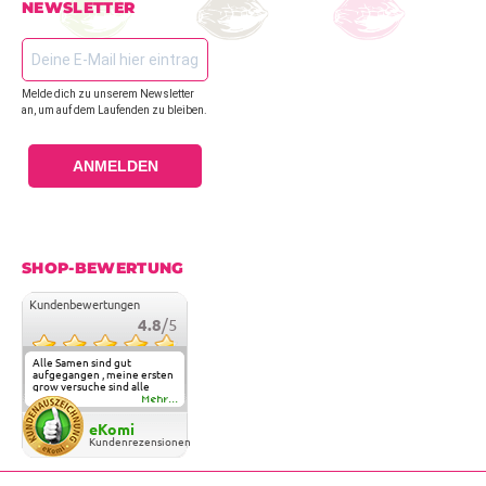
NEWSLETTER
Melde dich zu unserem Newsletter
an, um auf dem Laufenden zu bleiben.
ANMELDEN
SHOP-BEWERTUNG
Kundenbewertungen
4.8
/5
Alle Samen sind gut
aufgegangen , meine ersten
grow versuche sind alle
geglückt. Die Sorten und
Mehr...
Anbieter Vielfalt
überzeugen sehr . Werde
eKomi
wohl immer hier bestellen !
Kundenrezensionen