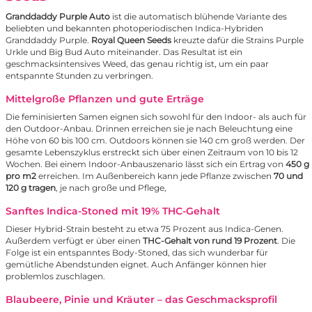
Granddaddy Purple Auto
ist die automatisch blühende Variante des
beliebten und bekannten photoperiodischen Indica-Hybriden
Granddaddy Purple.
Royal Queen Seeds
kreuzte dafür die Strains Purple
Urkle und Big Bud Auto miteinander. Das Resultat ist ein
geschmacksintensives Weed, das genau richtig ist, um ein paar
entspannte Stunden zu verbringen.
Mittelgroße Pflanzen und gute Erträge
Die feminisierten Samen eignen sich sowohl für den Indoor- als auch für
den Outdoor-Anbau. Drinnen erreichen sie je nach Beleuchtung eine
Höhe von 60 bis 100 cm. Outdoors können sie 140 cm groß werden. Der
gesamte Lebenszyklus erstreckt sich über einen Zeitraum von 10 bis 12
Wochen. Bei einem Indoor-Anbauszenario lässt sich ein Ertrag von
450 g
pro m2
erreichen. Im Außenbereich kann jede Pflanze zwischen
70 und
120 g tragen
, je nach große und Pflege,
Sanftes Indica-Stoned mit 19% THC-Gehalt
Dieser Hybrid-Strain besteht zu etwa 75 Prozent aus Indica-Genen.
Außerdem verfügt er über einen
THC-Gehalt von rund 19 Prozent
. Die
Folge ist ein entspanntes Body-Stoned, das sich wunderbar für
gemütliche Abendstunden eignet. Auch Anfänger können hier
problemlos zuschlagen.
Blaubeere, Pinie und Kräuter – das Geschmacksprofil