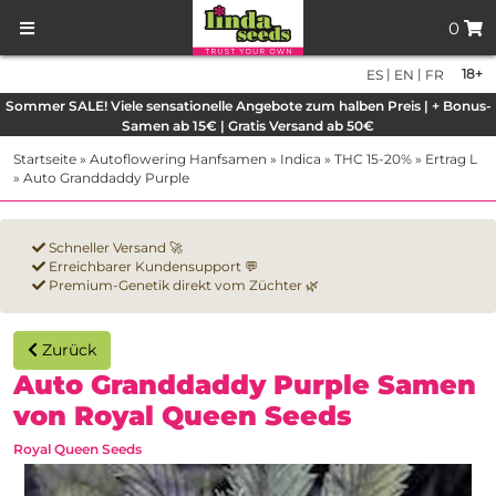
0
|
|
18+
ES
EN
FR
Sommer SALE! Viele sensationelle Angebote zum halben Preis | + Bonus-
Samen ab 15€ | Gratis Versand ab 50€
Startseite
»
Autoflowering Hanfsamen
»
Indica
»
THC 15-20%
»
Ertrag L
»
Auto Granddaddy Purple
Schneller Versand 🚀
Erreichbarer Kundensupport 💬
Premium-Genetik direkt vom Züchter 🌿
Zurück
Auto Granddaddy Purple Samen
von Royal Queen Seeds
Royal Queen Seeds