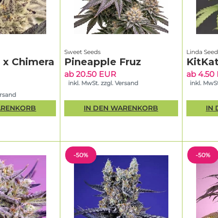
Sweet Seeds
Linda Seed
g x Chimera
Pineapple Fruz
KitKat
ab 20.50 EUR
ab 4.50
inkl. MwSt. zzgl. Versand
inkl. MwSt
ersand
ARENKORB
IN DEN WARENKORB
IN
-50%
-50%