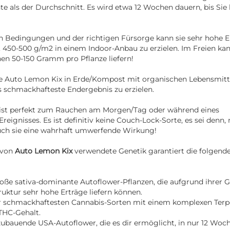
nte als der Durchschnitt. Es wird etwa 12 Wochen dauern, bis Sie 
n Bedingungen und der richtigen Fürsorge kann sie sehr hohe Er
, 450-500 g/m2 in einem Indoor-Anbau zu erzielen. Im Freien kan
en 50-150 Gramm pro Pflanze liefern!
die Auto Lemon Kix in Erde/Kompost mit organischen Lebensmitt
 schmackhafteste Endergebnis zu erzielen.
ist perfekt zum Rauchen am Morgen/Tag oder während eines
Ereignisses. Es ist definitiv keine Couch-Lock-Sorte, es sei denn,
auch sie eine wahrhaft umwerfende Wirkung!
 von
Auto Lemon Kix
verwendete Genetik garantiert die folgend
große sativa-dominante Autoflower-Pflanzen, die aufgrund ihrer 
ktur sehr hohe Erträge liefern können.
der schmackhaftesten Cannabis-Sorten mit einem komplexen Terp
THC-Gehalt.
nzubauende USA-Autoflower, die es dir ermöglicht, in nur 12 Woc