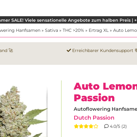
mer SALE! Viele sensationelle Angebote zum halben Preis | +
owering Hanfsamen
»
Sativa
»
THC >20%
»
Ertrag XL
»
Auto Lemo
and 🚀
Erreichbarer Kundensupport 
Auto Lemon
Passion
Autoflowering Hanfsamen 
Dutch Passion
4.0/5 (2)