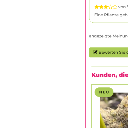
von 5
Eine Pflanze geh
angezeigte Meinun
Bewerten Sie d
Kunden, die
N E U