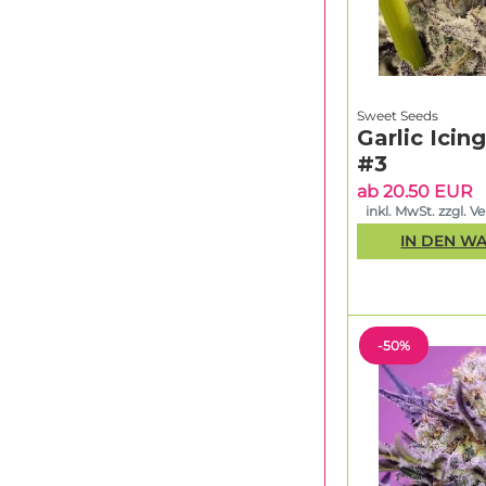
Sweet Seeds
Garlic Icin
#3
ab 20.50 EUR
inkl. MwSt. zzgl. V
IN DEN W
-50%