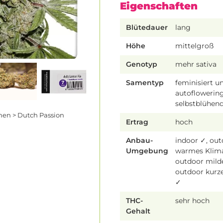
Eigenschaften
Blütedauer
lang
Höhe
mittelgroß
Genotyp
mehr sativa
Samentyp
feminisiert u
autoflowering
selbstblühen
en > Dutch Passion
Ertrag
hoch
Anbau-
indoor ✓, ou
Umgebung
warmes Klim
outdoor mild
outdoor kur
✓
THC-
sehr hoch
Gehalt