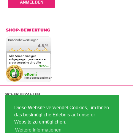
ANMELDEN
SHOP-BEWERTUNG
Kundenbewertungen
4.8
/5
Alle Samen sind gut
aufgegangen , meine ersten
grow versuche sind alle
geglückt. Die Sorten und
Mehr...
Anbieter Vielfalt
überzeugen sehr . Werde
eKomi
wohl immer hier bestellen !
Kundenrezensionen
SICHER BEZAHLEN
Diese Website verwendet Cookies, um Ihnen
das bestmögliche Erlebnis auf unserer
SCHNELL VERSENDET
Website zu ermöglichen.
Weitere Informationen