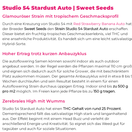
Studio 54 Stardust Auto
| Sweet Seeds
Glamouröser Strain mit tropischem Geschmacksprofil
Durch eine Kreuzung von Studio 54 mit
Red Strawberry Banana Auto
hat
der Breeder
Sweet Seeds
den
Strain Studio 54 Stardust Auto
erschaffen.
Dieser bietet ein fruchtig-tropisches Geschmackserlebnis, viel THC und
eine ansehnliche Produktivität. Es handelt sich um eine leicht sativalastig
Hybrid-Sorte.
Hoher Ertrag trotz kurzen Anbauzyklus
Die autoflowering Samen können sowohl indoor als auch outdoor
angebaut werden. In der Regel werden die Pflanzen maximal 110 cm groß
und eignen sich dadurch auch für solche Grower, die mit beschränktem
Platz auskommen müssen. Der gesamte Anbauzyklus wird in etwa 8 bis 
Wochen durchlaufen und sein Resultat besteht in einem für einen
Autoflowering Strain durchaus üppigen Ertrag. Indoor sind bis
zu 500 g
pro m2
möglich. Im Freien kann jede Pflanze bis zu
150 g tragen.
Zerebrales High mit Wumms
Studio 54 Stardust Auto hat einen
THC-Gehalt von rund 25 Prozent
.
Dementsprechend fällt das sativalastige High stark und langanhaltend
aus. Der Effekt beginnt mit einem Head Buzz und verleiht dir
anschließend Energie und Kreativität. So eignet sich das Weed gut für
tagsüber und auch für soziale Situationen.