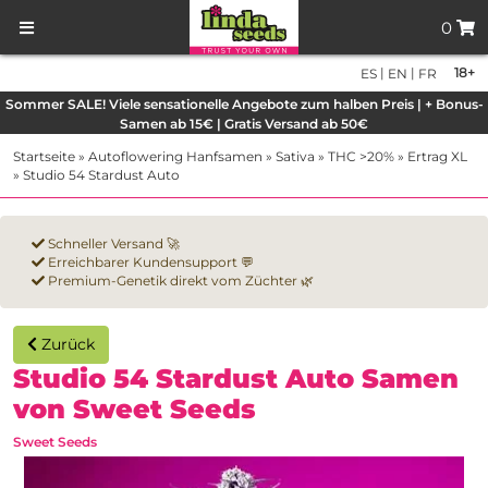
0
|
|
18+
ES
EN
FR
Sommer SALE! Viele sensationelle Angebote zum halben Preis | + Bonus-
Samen ab 15€ | Gratis Versand ab 50€
Startseite
»
Autoflowering Hanfsamen
»
Sativa
»
THC >20%
»
Ertrag XL
»
Studio 54 Stardust Auto
Schneller Versand 🚀
Erreichbarer Kundensupport 💬
Premium-Genetik direkt vom Züchter 🌿
Zurück
Studio 54 Stardust Auto Samen
von Sweet Seeds
Sweet Seeds