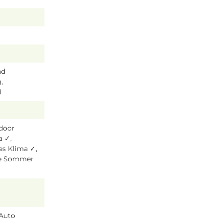
nd
,
d
tdoor
a ✓,
es Klima ✓,
ze Sommer
 Auto