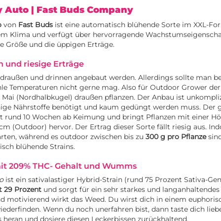
y Auto
| Fast Buds Company
o
von
Fast Buds
ist eine automatisch blühende Sorte im XXL-For
dem Klima und verfügt über hervorragende Wachstumseigenscha
hre Größe und die üppigen Erträge.
 und riesige Erträge
 draußen und drinnen angebaut werden. Allerdings sollte man b
hle Temperaturen nicht gerne mag. Also für Outdoor Grower der
te Mai (Nordhalbkugel) draußen pflanzen. Der Anbau ist unkompliz
nige Nährstoffe benötigt und kaum gedüngt werden muss. Der
t rund 10 Wochen ab Keimung und bringt Pflanzen mit einer Hö
 cm (Outdoor) hervor. Der Ertrag dieser Sorte fällt riesig aus. In
rten, während es outdoor zwischen bis zu
300 g pro Pflanze
sind
sch blühende Strains.
mit 209% THC- Gehalt und Wumms
o
ist ein sativalastiger Hybrid-Strain (rund 75 Prozent Sativa-Gen
t 29 Prozent
und sorgt für ein sehr starkes und langanhaltendes
nd motivierend wirkt das Weed. Du wirst dich in einem euphori
 wiederfinden. Wenn du noch unerfahren bist, dann taste dich lie
s heran und dosiere diesen Leckerbissen zurückhaltend.