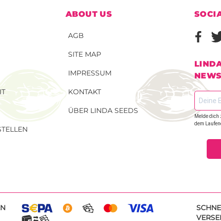
ABOUT US
SOCI
AGB
SITE MAP
LIND
IMPRESSUM
NEWS
IT
KONTAKT
ÜBER LINDA SEEDS
Melde dich 
dem Laufen
TELLEN
EN
SCHNE
VERSE