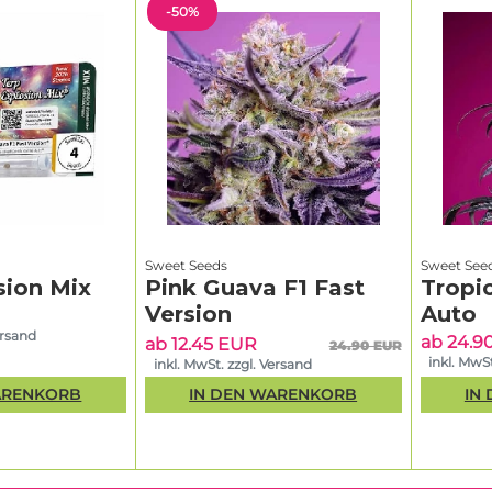
-50%
Sweet Seeds
Sweet See
sion Mix
Pink Guava F1 Fast
Tropi
Version
Auto
ersand
ab 24.9
ab 12.45 EUR
24.90 EUR
inkl. MwSt
inkl. MwSt. zzgl. Versand
ARENKORB
IN DEN WARENKORB
IN