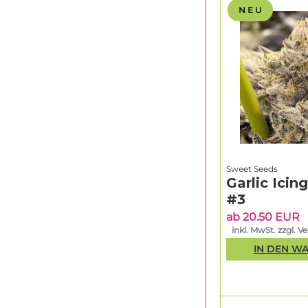
N E U
Sweet Seeds
Garlic Icin
#3
ab 20.50 EUR
inkl. MwSt. zzgl. V
IN DEN W