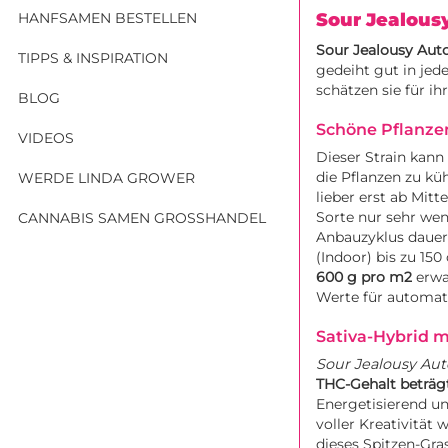
HANFSAMEN BESTELLEN
Sour Jealous
Sour Jealousy Aut
TIPPS & INSPIRATION
gedeiht gut in je
schätzen sie für i
BLOG
Schöne Pflanzen
VIDEOS
Dieser Strain kann
die Pflanzen zu kü
WERDE LINDA GROWER
lieber erst ab Mit
Sorte nur sehr we
CANNABIS SAMEN GROSSHANDEL
Anbauzyklus dauer
(Indoor) bis zu 150
600 g pro m2
erwa
Werte für automati
Sativa-Hybrid 
Sour Jealousy Aut
THC-Gehalt beträg
Energetisierend u
voller Kreativität
dieses Spitzen-Gra