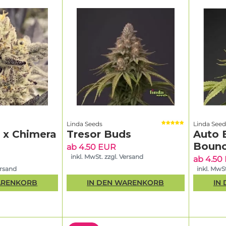
Linda Seeds
Linda Seed
g x Chimera
Tresor Buds
Auto 
Bounc
ab 4.50 EUR
inkl. MwSt. zzgl. Versand
ab 4.50
ersand
inkl. MwSt
ARENKORB
IN DEN WARENKORB
IN