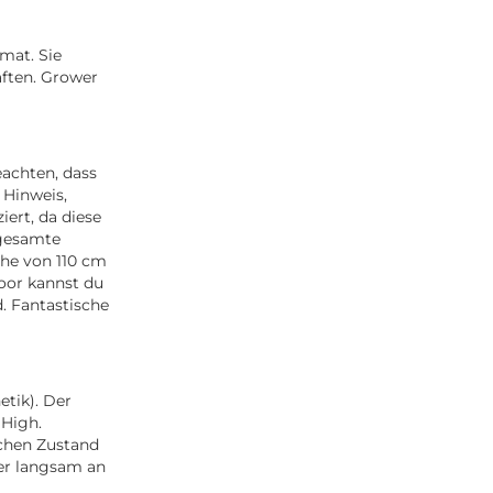
mat. Sie
ften. Grower
eachten, dass
 Hinweis,
iert, da diese
 gesamte
he von 110 cm
door kannst du
. Fantastische
etik). Der
 High.
schen Zustand
ber langsam an