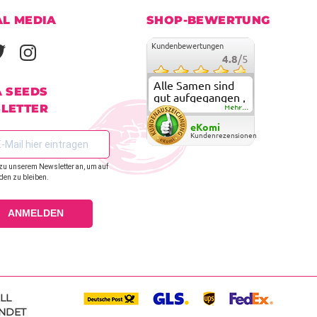
AL MEDIA
SHOP-BEWERTUNG
Kundenbewertungen
4.8
/5
Alle Samen sind
A SEEDS
gut aufgegangen ,
LETTER
meine ersten
Mehr...
grow versuche
eKomi
sind alle geglückt.
Kundenrezensionen
Die Sorten und
Anbieter Vielfalt
zu unserem Newsletter an, um auf
überzeugen sehr .
den zu bleiben.
Werde wohl
immer hier
bestellen !
ANMELDEN
LL
NDET