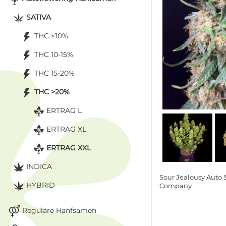
SATIVA
THC <10%
THC 10-15%
THC 15-20%
THC >20%
ERTRAG L
ERTRAG XL
ERTRAG XXL
INDICA
Sour Jealousy Auto
HYBRID
Company
Reguläre Hanfsamen