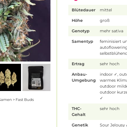
Blütedauer
mittel
Höhe
groß
Genotyp
mehr sativa
Samentyp
feminisiert u
autoflowering
selbstblühen
Ertrag
sehr hoch
Anbau-
indoor ✓, ou
Umgebung
warmes Klim
outdoor mild
outdoor kur
✓
 Samen > Fast Buds
THC-
sehr hoch
Gehalt
Genetik
Sour Jelousy