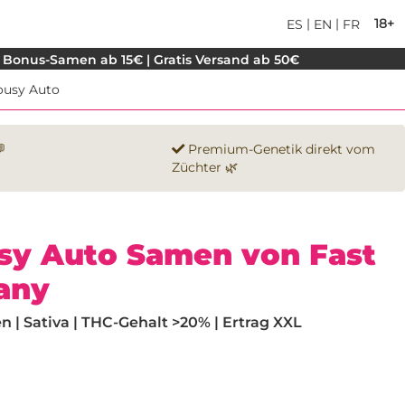
|
|
18+
ES
EN
FR
 Bonus-Samen ab 15€ | Gratis Versand ab 50€
ousy Auto

Premium-Genetik direkt vom
Züchter 🌿
usy Auto Samen von Fast
any
| Sativa | THC-Gehalt >20% | Ertrag XXL