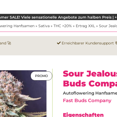
mer SALE! Viele sensationelle Angebote zum halben Preis | +
owering Hanfsamen
»
Sativa
»
THC >20%
»
Ertrag XXL
»
Sour Jeal
and 🚀
Erreichbarer Kundensupport 
Sour Jealo
PROMO
Buds Comp
Autoflowering Hanfsamen 
Fast Buds Company
Eigenschaften