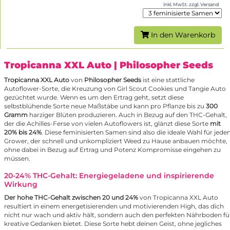
inkl. MwSt. zzgl. Versand
In den Warenkorb
Tropicanna XXL Auto
| Philosopher Seeds
Tropicanna XXL Auto
von
Philosopher Seeds
ist eine stattliche
Autoflower-Sorte, die Kreuzung von Girl Scout Cookies und Tangie Auto
gezüchtet wurde. Wenn es um den Ertrag geht, setzt diese
selbstblühende Sorte neue Maßstäbe und kann pro Pflanze bis zu
300
Gramm
harziger Blüten produzieren. Auch in Bezug auf den THC-Gehalt,
der die Achilles-Ferse von vielen Autoflowers ist, glänzt diese Sorte
mit
20% bis 24%
. Diese feminisierten Samen sind also die ideale Wahl für jede
Grower, der schnell und unkompliziert Weed zu Hause anbauen möchte,
ohne dabei in Bezug auf Ertrag und Potenz Kompromisse eingehen zu
müssen.
20-24% THC-Gehalt: Energiegeladene und inspirierende
Wirkung
Der hohe THC-Gehalt zwischen 20 und 24%
von Tropicanna XXL Auto
resultiert in einem energetisierenden und motivierenden High, das dich
nicht nur wach und aktiv hält, sondern auch den perfekten Nährboden fü
kreative Gedanken bietet. Diese Sorte hebt deinen Geist, ohne jegliches