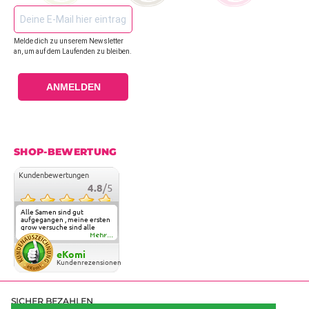
Melde dich zu unserem Newsletter
an, um auf dem Laufenden zu bleiben.
ANMELDEN
SHOP-BEWERTUNG
Kundenbewertungen
4.8
/5
Alle Samen sind gut
aufgegangen , meine ersten
grow versuche sind alle
geglückt. Die Sorten und
Mehr...
Anbieter Vielfalt
überzeugen sehr . Werde
eKomi
wohl immer hier bestellen !
Kundenrezensionen
SICHER BEZAHLEN