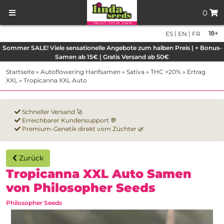
0
|
|
18+
ES
EN
FR
Sommer SALE! Viele sensationelle Angebote zum halben Preis | + Bonus-
Samen ab 15€ | Gratis Versand ab 50€
Startseite
»
Autoflowering Hanfsamen
»
Sativa
»
THC >20%
»
Ertrag
XXL
»
Tropicanna XXL Auto
Schneller Versand 🚀
Erreichbarer Kundensupport 💬
Premium-Genetik direkt vom Züchter 🌿
Zurück
Tropicanna XXL Auto Samen
von Philosopher Seeds
Philosopher Seeds