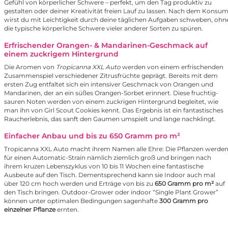
Gefühl von körperlicher Schwere – perfekt, um den Tag produktiv zu
gestalten oder deiner Kreativität freien Lauf zu lassen. Nach dem Konsu
wirst du mit Leichtigkeit durch deine täglichen Aufgaben schweben, ohn
die typische körperliche Schwere vieler anderer Sorten zu spüren.
Erfrischender Orangen- & Mandarinen-Geschmack auf
einem zuckrigem Hintergrund
Die Aromen von
Tropicanna XXL Auto
werden von einem erfrischenden
Zusammenspiel verschiedener Zitrusfrüchte geprägt. Bereits mit dem
ersten Zug entfaltet sich ein intensiver Geschmack von Orangen und
Mandarinen, der an ein süßes Orangen-Sorbet erinnert. Diese fruchtig-
sauren Noten werden von einem zuckrigen Hintergrund begleitet, wie
man ihn von Girl Scout Cookies kennt. Das Ergebnis ist ein fantastisches
Raucherlebnis, das sanft den Gaumen umspielt und lange nachklingt.
Einfacher Anbau und bis zu 650 Gramm pro m²
Tropicanna XXL Auto macht ihrem Namen alle Ehre: Die Pflanzen werde
für einen Automatic-Strain nämlich ziemlich groß und bringen nach
ihrem kruzen Lebenszyklus von 10 bis 11 Wochen eine fantastische
Ausbeute auf den Tisch. Dementsprechend kann sie Indoor auch mal
über 120 cm hoch werden und Erträge von bis zu
650 Gramm pro m²
auf
den Tisch bringen. Outdoor-Grower oder indoor “Single Plant Grower”
können unter optimalen Bedingungen sagenhafte
300 Gramm pro
einzelner Pflanze
ernten.