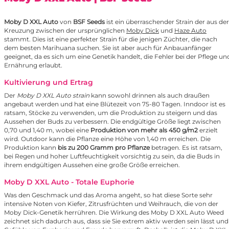
Moby D XXL Auto
von
BSF Seeds
ist ein überraschender Strain der aus der
Kreuzung zwischen der ursprünglichen
Moby Dick
und
Haze Auto
stammt. Dies ist eine perfekter Strain für die jenigen Züchter, die nach
dem besten Marihuana suchen. Sie ist aber auch für Anbauanfänger
geeignet, da es sich um eine Genetik handelt, die Fehler bei der Pflege un
Ernährung erlaubt.
Kultivierung und Ertrag
Der
Moby D XXL Auto strain
kann sowohl drinnen als auch draußen
angebaut werden und hat eine Blütezeit von 75-80 Tagen. Inndoor ist es
ratsam, Stöcke zu verwenden, um die Produktion zu steigern und das
Aussehen der Buds zu verbessern. Die endgültige Größe liegt zwischen
0,70 und 1,40 m, wobei eine
Produktion von mehr als 450 g/m2
erzielt
wird. Outdoor kann die Pflanze eine Höhe von 1,40 m erreichen. Die
Produktion kann
bis zu 200 Gramm pro Pflanze
betragen. Es ist ratsam,
bei Regen und hoher Luftfeuchtigkeit vorsichtig zu sein, da die Buds in
ihrem endgültigen Aussehen eine große Größe erreichen.
Moby D XXL Auto - Totale Euphorie
Was den Geschmack und das Aroma angeht, so hat diese Sorte sehr
intensive Noten von Kiefer, Zitrusfrüchten und Weihrauch, die von der
Moby Dick-Genetik herrühren. Die Wirkung des Moby D XXL Auto Weed
zeichnet sich dadurch aus, dass sie Sie extrem aktiv werden sein lässt und