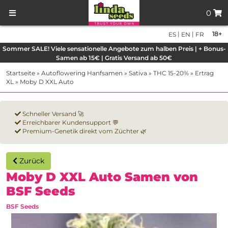
0
|
|
18+
ES
EN
FR
Sommer SALE! Viele sensationelle Angebote zum halben Preis | + Bonus-
Samen ab 15€ | Gratis Versand ab 50€
Startseite
»
Autoflowering Hanfsamen
»
Sativa
»
THC 15-20%
»
Ertrag
XL
»
Moby D XXL Auto
Schneller Versand 🚀
Erreichbarer Kundensupport 💬
Premium-Genetik direkt vom Züchter 🌿
Zurück
Moby D XXL Auto Samen von
BSF Seeds
BSF Seeds