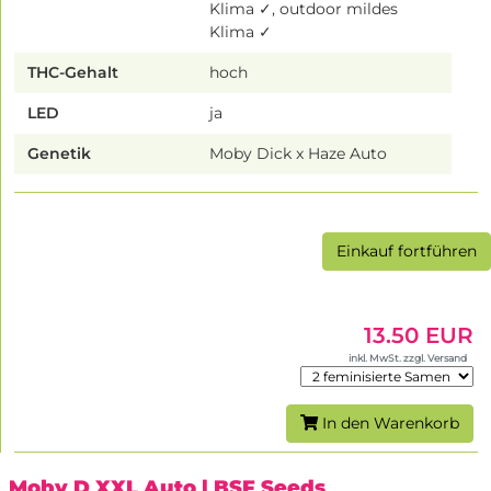
Klima ✓, outdoor mildes
Klima ✓
THC-Gehalt
hoch
LED
ja
Genetik
Moby Dick x Haze Auto
Einkauf fortführen
13.50 EUR
inkl. MwSt. zzgl. Versand
In den Warenkorb
Moby D XXL Auto
| BSF Seeds