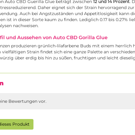
n Auto CBD Guerilla Glue beträgt zwischen
12 und 14 Prozent
. 
ressreduzierend. Daher eignet sich der Strain hervorragend zur
endung. Auch bei Angstzuständen und Appetitlosigkeit kann d
n ist in dieser Sorte kaum zu finden. Lediglich 0.17 bis 0.27% li
lysen nachweisen.
il und Aussehen von Auto CBD Gorilla Glue
nzen produzieren grünlich-lilafarbene Buds mit einem herrlich 
vielfältigen Strain findet sich eine ganze Palette an verschiede
würzig über erdig bis hin zu süßen, fruchtigen und leicht diesel
n
eine Bewertungen vor.
ieses Produkt