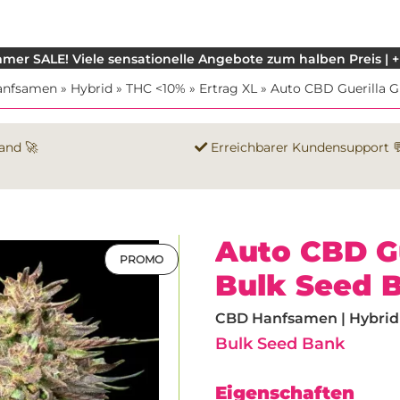
mer SALE! Viele sensationelle Angebote zum halben Preis | +
anfsamen
»
Hybrid
»
THC <10%
»
Ertrag XL
»
Auto CBD Guerilla G
and 🚀
Erreichbarer Kundensupport 
Auto CBD G
PROMO
Bulk Seed 
CBD Hanfsamen | Hybrid 
Bulk Seed Bank
Eigenschaften