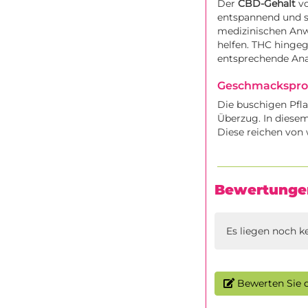
Der
CBD-Gehalt
vo
entspannend und st
medizinischen Anw
helfen. THC hingege
entsprechende Ana
Geschmacksprof
Die buschigen Pfla
Überzug. In diesem 
Diese reichen von 
Bewertunge
Es liegen noch k
Bewerten Sie d