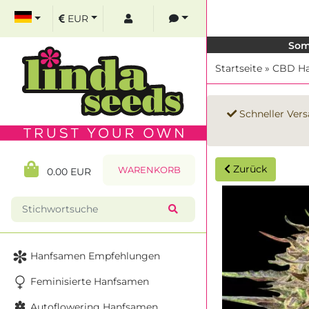
EUR
Som
Startseite
»
CBD H
Schneller Vers
Zurück
WARENKORB
0.00 EUR
Hanfsamen Empfehlungen
Feminisierte Hanfsamen
Autoflowering Hanfsamen