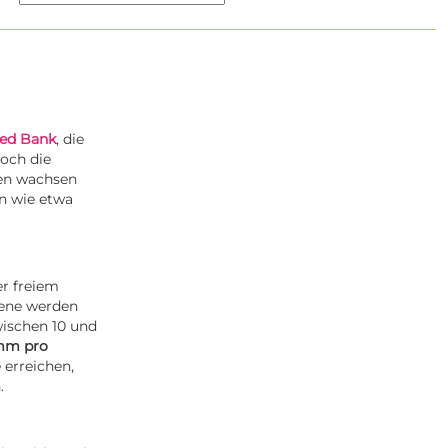
eed Bank
, die
och die
zen wachsen
en wie etwa
er freiem
tene werden
wischen 10 und
mm pro
erreichen,
.