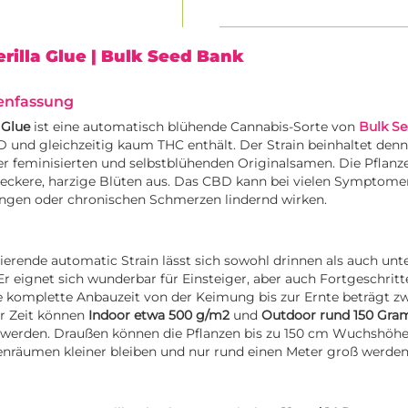
rilla Glue
| Bulk Seed Bank
nfassung
 Glue
ist eine automatisch blühende Cannabis-Sorte von
Bulk S
und gleichzeitig kaum THC enthält. Der Strain beinhaltet denn
er feminisierten und selbstblühenden Originalsamen. Die Pflan
 leckere, harzige Blüten aus. Das CBD kann bei vielen Symptom
ungen oder chronischen Schmerzen lindernd wirken.
vierende automatic Strain lässt sich sowohl drinnen als auch unt
 eignet sich wunderbar für Einsteiger, aber auch Fortgeschrit
ie komplette Anbauzeit von der Keimung bis zur Ernte beträgt z
er Zeit können
Indoor etwa 500 g/m2
und
Outdoor rund 150 Gra
 werden. Draußen können die Pflanzen bis zu 150 cm Wuchshöhe 
enräumen kleiner bleiben und nur rund einen Meter groß werden