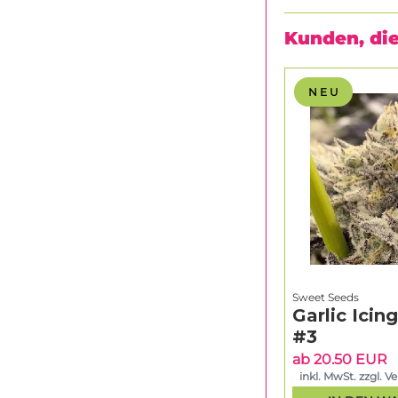
Kunden, die
N E U
Sweet Seeds
Garlic Icin
#3
ab 20.50 EUR
inkl. MwSt. zzgl. V