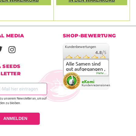
AL MEDIA
SHOP-BEWERTUNG
Kundenbewertungen
4.8
/5
Alle Samen sind
A SEEDS
gut aufgegangen ,
LETTER
meine ersten
Mehr...
grow versuche
eKomi
sind alle geglückt.
Kundenrezensionen
Die Sorten und
Anbieter Vielfalt
zu unserem Newsletter an, um auf
überzeugen sehr .
den zu bleiben.
Werde wohl
immer hier
bestellen !
ANMELDEN