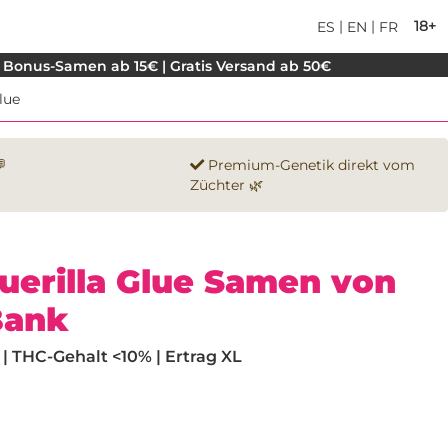
|
|
18+
ES
EN
FR
 Bonus-Samen ab 15€ | Gratis Versand ab 50€
lue

Premium-Genetik direkt vom
Züchter 🌿
uerilla Glue Samen von
Bank
| THC-Gehalt <10% | Ertrag XL