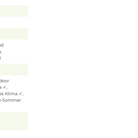
nd
,
d
tdoor
a ✓,
es Klima ✓,
ze Sommer