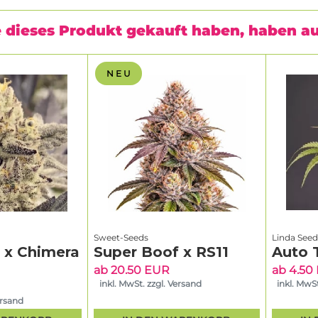
 dieses Produkt gekauft haben, haben a
N E U
Sweet-Seeds
Linda Seed
g x Chimera
Super Boof x RS11
Auto 
ab 20.50 EUR
ab 4.50
inkl. MwSt. zzgl. Versand
inkl. MwSt
ersand