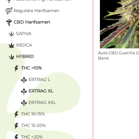
Reguläre Hanfsamen
CBD Hanfsamen
SATIVA
INDICA
Auto CBD Guerilla 
HYBRID
Bank
THC <10%
ERTRAG L
ERTRAG XL
ERTRAG XXL
THC 10-15%
THC 15-20%
THC >20%