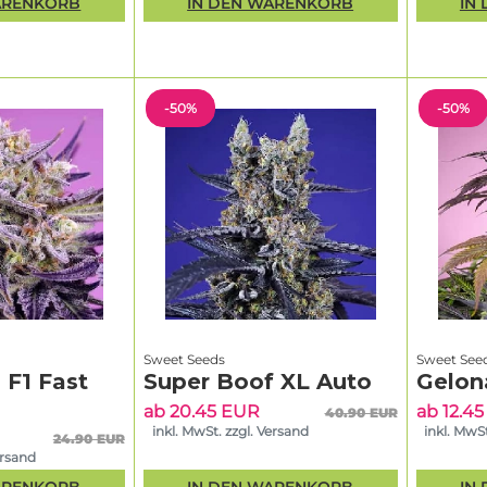
ARENKORB
IN DEN WARENKORB
IN
-50%
-50%
Sweet Seeds
Sweet See
 F1 Fast
Super Boof XL Auto
Gelon
ab 20.45 EUR
ab 12.4
40.90 EUR
inkl. MwSt. zzgl. Versand
inkl. MwSt
24.90 EUR
ersand
ARENKORB
IN DEN WARENKORB
IN