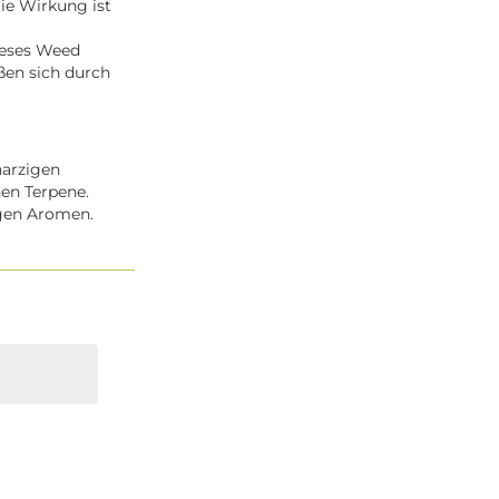
Die Wirkung ist
ieses Weed
eßen sich durch
harzigen
nen Terpene.
igen Aromen.