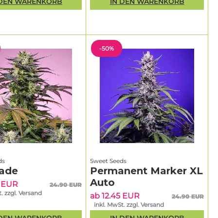
 DEN WARENKORB
IN DEN WARENKORB
-50%
ds
Sweet Seeds
ade
Permanent Marker XL
Auto
5 EUR
24.90 EUR
. zzgl. Versand
ab 12.45 EUR
24.90 EUR
inkl. MwSt. zzgl. Versand
 DEN WARENKORB
IN DEN WARENKORB