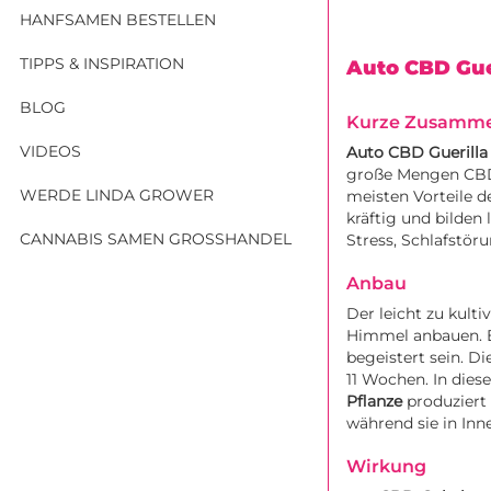
HANFSAMEN BESTELLEN
TIPPS & INSPIRATION
Auto CBD Gue
BLOG
Kurze Zusamme
VIDEOS
Auto CBD Guerilla
große Mengen CBD 
WERDE LINDA GROWER
meisten Vorteile d
kräftig und bilden
CANNABIS SAMEN GROSSHANDEL
Stress, Schlafstör
Anbau
Der leicht zu kulti
Himmel anbauen. Er
begeistert sein. D
11 Wochen. In dies
Pflanze
produziert
während sie in Inn
Wirkung