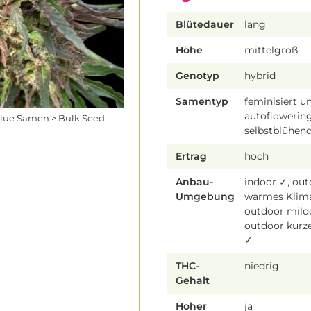
Blütedauer
lang
Höhe
mittelgroß
Genotyp
hybrid
Samentyp
feminisiert u
autoflowering
Glue Samen > Bulk Seed
selbstblühen
Ertrag
hoch
Anbau-
indoor ✓, ou
Umgebung
warmes Klim
outdoor mild
outdoor kur
✓
THC-
niedrig
Gehalt
Hoher
ja