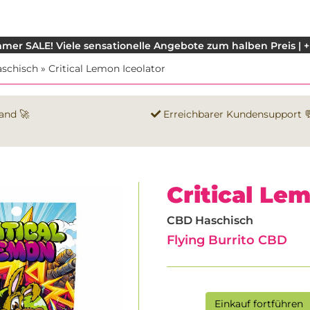
mer SALE! Viele sensationelle Angebote zum halben Preis | +
schisch
»
Critical Lemon Iceolator
and 🚀
Erreichbarer Kundensupport 
Critical Le
CBD Haschisch
Flying Burrito CBD
Einkauf fortführen