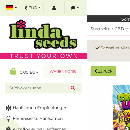
EUR
Som
Startseite
»
CBD Ha
Schneller Vers
Zurück
WARENKORB
0.00 EUR
Hanfsamen Empfehlungen
Feminisierte Hanfsamen
Autoflowering Hanfsamen