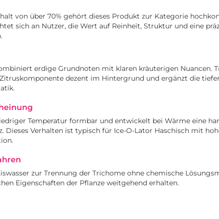
alt von über 70% gehört dieses Produkt zur Kategorie hochkon
tet sich an Nutzer, die Wert auf Reinheit, Struktur und eine prä
.
ombiniert erdige Grundnoten mit klaren kräuterigen Nuancen. T
Zitruskomponente dezent im Hintergrund und ergänzt die tiefer
atik.
cheinung
 niedriger Temperatur formbar und entwickelt bei Wärme eine harz
z. Dieses Verhalten ist typisch für Ice-O-Lator Haschisch mit hoh
ion.
ahren
 Eiswasser zur Trennung der Trichome ohne chemische Lösungsm
ichen Eigenschaften der Pflanze weitgehend erhalten.