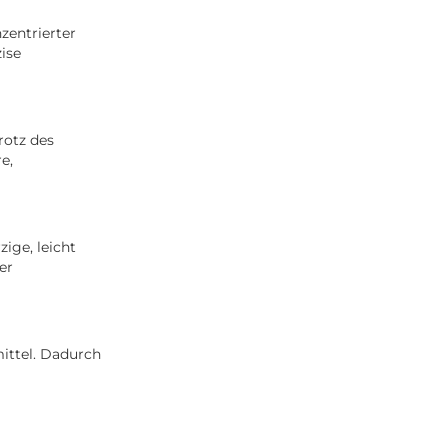
zentrierter
zise
rotz des
e,
ige, leicht
er
ittel. Dadurch