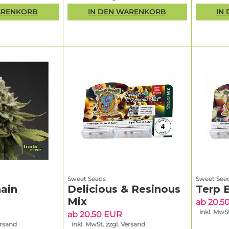
ARENKORB
IN DEN WARENKORB
IN
Sweet Seeds
Sweet See
ain
Delicious & Resinous
Terp 
Mix
ab 20.5
inkl. MwSt
ab 20.50 EUR
ersand
inkl. MwSt. zzgl. Versand