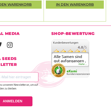
 DEN WARENKORB
IN DEN WARENKORB
AL MEDIA
SHOP-BEWERTUNG
Kundenbewertungen
4.8
/5
Alle Samen sind
A SEEDS
gut aufgegangen ,
LETTER
meine ersten
Mehr...
grow versuche
eKomi
sind alle geglückt.
Kundenrezensionen
Die Sorten und
Anbieter Vielfalt
zu unserem Newsletter an, um auf
überzeugen sehr .
den zu bleiben.
Werde wohl
immer hier
bestellen !
ANMELDEN