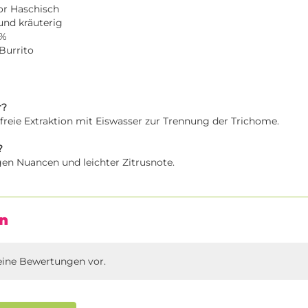
or Haschisch
und kräuterig
2%
Burrito
r?
freie Extraktion mit Eiswasser zur Trennung der Trichome.
?
gen Nuancen und leichter Zitrusnote.
n
eine Bewertungen vor.