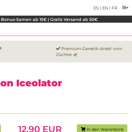
|
|
18+
ES
EN
FR
 Bonus-Samen ab 15€ | Gratis Versand ab 50€

Premium-Genetik direkt vom
Züchter 🌿
mon Iceolator
12.90 EUR
In den Warenkorb