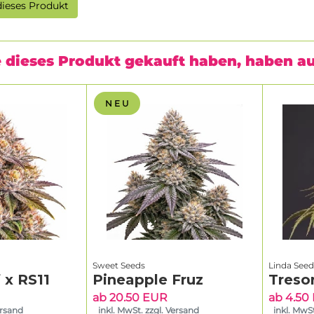
ieses Produkt
 dieses Produkt gekauft haben, haben a
N E U
Sweet Seeds
Linda Seed
 x RS11
Pineapple Fruz
Treso
ab 20.50 EUR
ab 4.50
ersand
inkl. MwSt. zzgl. Versand
inkl. MwSt