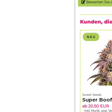
Bewerten Sie d
Kunden, die
N E U
Sweet-Seeds
Super Boof
ab 20.50 EUR
inkl. MwSt. zzgl. V