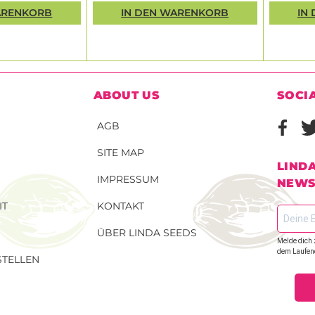
ARENKORB
IN DEN WARENKORB
IN
ABOUT US
SOCI
AGB
SITE MAP
LIND
IMPRESSUM
NEWS
IT
KONTAKT
ÜBER LINDA SEEDS
Melde dich 
dem Laufen
TELLEN