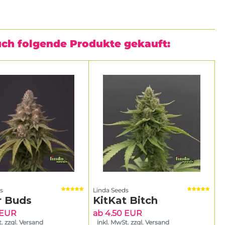
uch folgende Produkte gekauft:
s
Linda Seeds
r Buds
KitKat Bitch
 EUR
ab 4.50 EUR
. zzgl. Versand
inkl. MwSt. zzgl. Versand