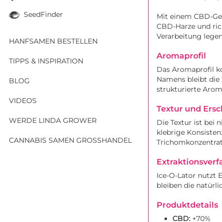
SeedFinder
Mit einem CBD-Geh
CBD-Harze und rich
Verarbeitung legen
HANFSAMEN BESTELLEN
Aromaprofil
TIPPS & INSPIRATION
Das Aromaprofil k
Namens bleibt die 
BLOG
strukturierte Arom
VIDEOS
Textur und Ers
WERDE LINDA GROWER
Die Textur ist bei
klebrige Konsisten
CANNABIS SAMEN GROSSHANDEL
Trichomkonzentrat
Extraktionsverf
Ice-O-Lator nutzt
bleiben die natürl
Produktdetails
CBD:
+70%