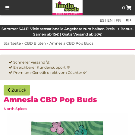
0
|
|
18+
ES
EN
FR
Sommer SALE! Viele sensationelle Angebote zum halben Preis | + Bonus-
Samen ab 15€ | Gratis Versand ab 50€
Startseite
»
CBD Blüten
»
Amnesia CBD Pop Buds
Schneller Versand 🚀
Erreichbarer Kundensupport 💬
Premium-Genetik direkt vom Züchter 🌿
Zurück
Amnesia CBD Pop Buds
North Spices