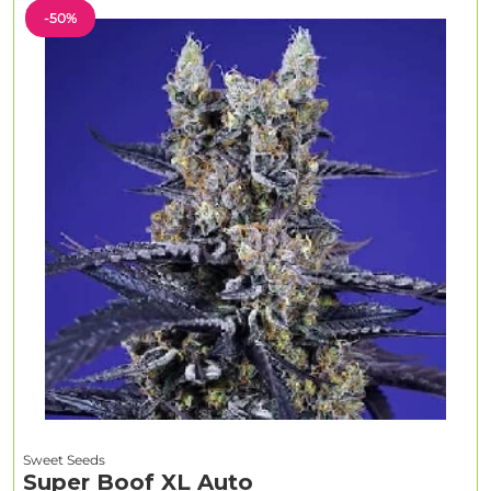
-50%
Sweet Seeds
Super Boof XL Auto