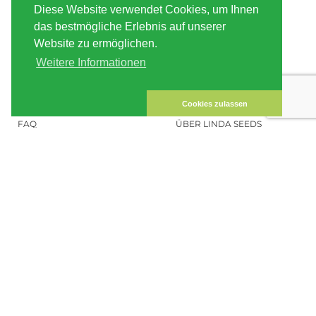
Diese Website verwendet Cookies, um Ihnen
VERSAND
AGB
das bestmögliche Erlebnis auf unserer
Website zu ermöglichen.
ZAHLUNG
SITE MAP
Weitere Informationen
KUNDEN-KONTO
IMPRESSUM
DATENSICHERHEIT
KONTAKT
Cookies zulassen
FAQ
ÜBER LINDA SEEDS
HANFSAMEN BESTELLEN
SOCIAL MEDIA
LINDA SEEDS
NEWSLETTER