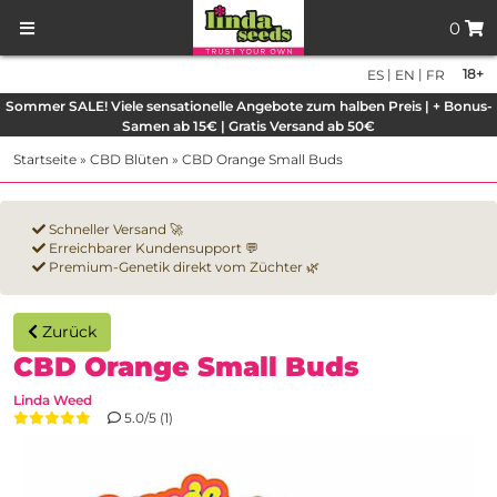
0
|
|
18+
ES
EN
FR
Sommer SALE! Viele sensationelle Angebote zum halben Preis | + Bonus-
Samen ab 15€ | Gratis Versand ab 50€
Startseite
»
CBD Blüten
»
CBD Orange Small Buds
Schneller Versand 🚀
Erreichbarer Kundensupport 💬
Premium-Genetik direkt vom Züchter 🌿
Zurück
CBD Orange Small Buds
Linda Weed
5.0/5 (1)