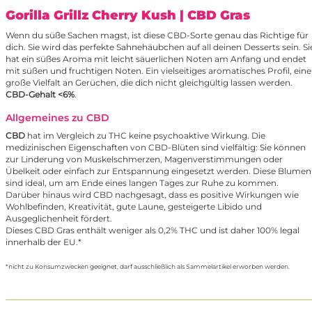
Gorilla Grillz Cherry Kush
| CBD Gras
Wenn du süße Sachen magst, ist diese CBD-Sorte genau das Richtige für
dich. Sie wird das perfekte Sahnehäubchen auf all deinen Desserts sein. Si
hat ein süßes Aroma mit leicht säuerlichen Noten am Anfang und endet
mit süßen und fruchtigen Noten. Ein vielseitiges aromatisches Profil, eine
große Vielfalt an Gerüchen, die dich nicht gleichgültig lassen werden.
CBD-Gehalt <6%
.
Allgemeines zu CBD
CBD
hat im Vergleich zu THC keine psychoaktive Wirkung. Die
medizinischen Eigenschaften von CBD-Blüten sind vielfältig: Sie können
zur Linderung von Muskelschmerzen, Magenverstimmungen oder
Übelkeit oder einfach zur Entspannung eingesetzt werden. Diese Blumen
sind ideal, um am Ende eines langen Tages zur Ruhe zu kommen.
Darüber hinaus wird CBD nachgesagt, dass es positive Wirkungen wie
Wohlbefinden, Kreativität, gute Laune, gesteigerte Libido und
Ausgeglichenheit fördert.
Dieses CBD Gras enthält weniger als 0,2% THC und ist daher 100% legal
innerhalb der EU.*
*nicht zu Konsumzwecken geeignet, darf ausschließlich als Sammelartikel erworben werden.