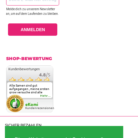
Melde dich zu unserem Newsletter
an, um auf dem Laufenden zu bleiben.
ANMELDEN
SHOP-BEWERTUNG
Kundenbewertungen
4.8
/5
Alle Samen sind gut
aufgegangen , meine ersten
grow versuche sind alle
geglückt. Die Sorten und
Mehr...
Anbieter Vielfalt
überzeugen sehr . Werde
eKomi
wohl immer hier bestellen !
Kundenrezensionen
SICHER BEZAHLEN