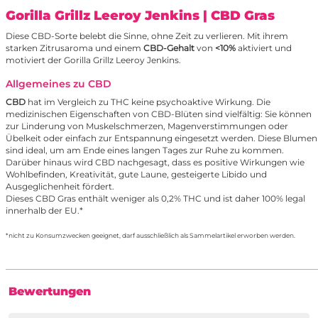
Gorilla Grillz Leeroy Jenkins
| CBD Gras
Diese CBD-Sorte belebt die Sinne, ohne Zeit zu verlieren. Mit ihrem
starken Zitrusaroma und einem
CBD-Gehalt
von
<10%
aktiviert und
motiviert der Gorilla Grillz Leeroy Jenkins.
Allgemeines zu CBD
CBD
hat im Vergleich zu THC keine psychoaktive Wirkung. Die
medizinischen Eigenschaften von CBD-Blüten sind vielfältig: Sie können
zur Linderung von Muskelschmerzen, Magenverstimmungen oder
Übelkeit oder einfach zur Entspannung eingesetzt werden. Diese Blumen
sind ideal, um am Ende eines langen Tages zur Ruhe zu kommen.
Darüber hinaus wird CBD nachgesagt, dass es positive Wirkungen wie
Wohlbefinden, Kreativität, gute Laune, gesteigerte Libido und
Ausgeglichenheit fördert.
Dieses CBD Gras enthält weniger als 0,2% THC und ist daher 100% legal
innerhalb der EU.*
*nicht zu Konsumzwecken geeignet, darf ausschließlich als Sammelartikel erworben werden.
Bewertungen