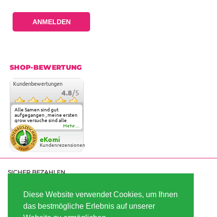
ANMELDEN
SHOP-BEWERTUNG
Kundenbewertungen
4.8
/5
Alle Samen sind gut
aufgegangen , meine ersten
grow versuche sind alle
geglückt. Die Sorten und
Mehr...
Anbieter Vielfalt
überzeugen sehr . Werde
eKomi
wohl immer hier bestellen !
Kundenrezensionen
SICHER BEZAHLEN
Diese Website verwendet Cookies, um Ihnen
das bestmögliche Erlebnis auf unserer
SCHNELL VERSENDET